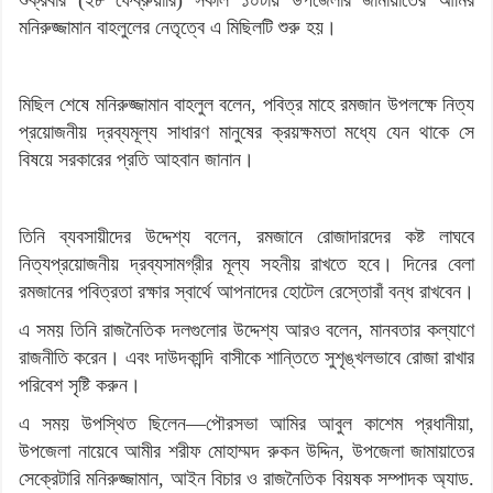
মনিরুজ্জামান বাহলুলের নেতৃত্বে এ মিছিলটি শুরু হয়।
মিছিল শেষে মনিরুজ্জামান বাহলুল বলেন, পবিত্র মাহে রমজান উপলক্ষে নিত্য
প্রয়োজনীয় দ্রব্যমূল্য সাধারণ মানুষের ক্রয়ক্ষমতা মধ্যে যেন থাকে সে
বিষয়ে সরকারের প্রতি আহবান জানান।
তিনি ব্যবসায়ীদের উদ্দেশ্য বলেন, রমজানে রোজাদারদের কষ্ট লাঘবে
নিত্যপ্রয়োজনীয় দ্রব্যসামগ্রীর মূল্য সহনীয় রাখতে হবে। দিনের বেলা
রমজানের পবিত্রতা রক্ষার স্বার্থে আপনাদের হোটেল রেস্তোরাঁ বন্ধ রাখবেন।
এ সময় তিনি রাজনৈতিক দলগুলোর উদ্দেশ্য আরও বলেন, মানবতার কল্যাণে
রাজনীতি করেন। এবং দাউদকান্দি বাসীকে শান্তিতে সুশৃঙ্খলভাবে রোজা রাখার
পরিবেশ সৃষ্টি করুন।
এ সময় উপস্থিত ছিলেন—পৌরসভা আমির আবুল কাশেম প্রধানীয়া,
উপজেলা নায়েবে আমীর শরীফ মোহাম্মদ রুকন উদ্দিন, উপজেলা জামায়াতের
সেক্রেটারি মনিরুজ্জামান, আইন বিচার ও রাজনৈতিক বিয়ষক সম্পাদক অ্যাড.