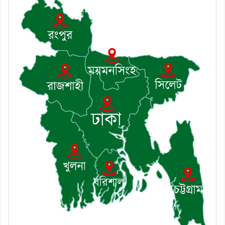
নিলেন ড. খন্দকার মারুফ হোসেন
৮। মেঘনায় আইন-শৃঙ্খলা কমিটির মাসিক
সভা অনুষ্ঠিত
৯। জাতীয় নেতা ড. খন্দকার মোশাররফ
হোসেনের মূল্যায়ন কোথায় এবং একটি
বিশ্লেষণ
১০। দাউদকান্দিতে ইউপি সদস্যকে মারধরের
চেষ্টা ও প্রাণনাশের হুমকির অভিযোগ