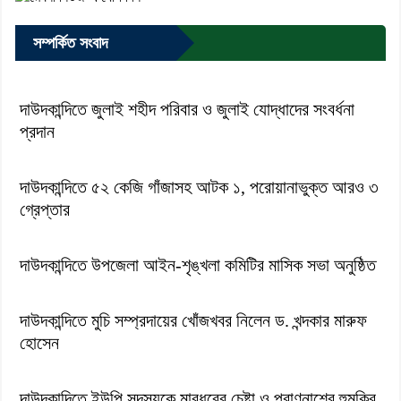
সম্পর্কিত সংবাদ
দাউদকান্দিতে জুলাই শহীদ পরিবার ও জুলাই যোদ্ধাদের সংবর্ধনা
প্রদান
দাউদকান্দিতে ৫২ কেজি গাঁজাসহ আটক ১, পরোয়ানাভুক্ত আরও ৩
গ্রেপ্তার
দাউদকান্দিতে উপজেলা আইন-শৃঙ্খলা কমিটির মাসিক সভা অনুষ্ঠিত
দাউদকান্দিতে মুচি সম্প্রদায়ের খোঁজখবর নিলেন ড. খন্দকার মারুফ
হোসেন
দাউদকান্দিতে ইউপি সদস্যকে মারধরের চেষ্টা ও প্রাণনাশের হুমকির