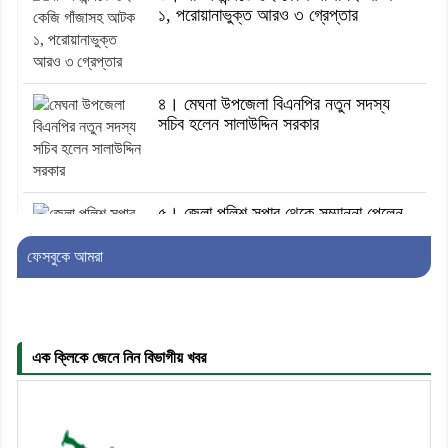
১, পরোয়ানাভুক্ত আরও ৩ গ্রেপ্তার
৪। মেঘনা উপজেলা বিএনপির নতুন সদস্য
সচিব হলেন সালাউদ্দিন সরকার
৫। জেলা পুলিশ সুপার থেকে সম্মাননা পেলেন
দাউদকান্দি মডেল থানার এএসআই সজল
ফেসবুকে আমরা
৬। দাউদকান্দিতে উপজেলা আইন-শৃঙ্খলা
কমিটির মাসিক সভা অনুষ্ঠিত
এক ক্লিকে জেনে নিন বিভাগীয় খবর
৭। দাউদকান্দিতে মুচি সম্প্রদায়ের খোঁজখবর