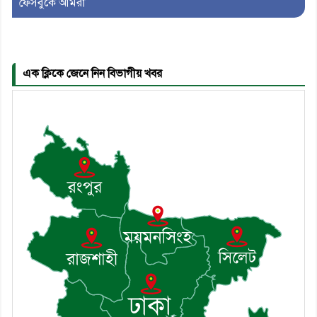
ফেসবুকে আমরা
৫। মেঘনা উপজেলা বিএনপির নতুন
সদস্য সচিব হলেন সালাউদ্দিন সরকার
এক ক্লিকে জেনে নিন বিভাগীয় খবর
৬। জেলা পুলিশ সুপার থেকে সম্মাননা
পেলেন দাউদকান্দি মডেল থানার
এএসআই সজল
৭। দাউদকান্দিতে উপজেলা আইন-
শৃঙ্খলা কমিটির মাসিক সভা অনুষ্ঠিত
৮। দাউদকান্দিতে মুচি সম্প্রদায়ের
খোঁজখবর নিলেন ড. খন্দকার মারুফ
হোসেন