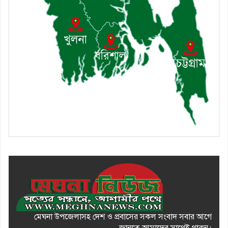
৯। মেঘনায় আইন-শৃঙ্খলা কমিটির
মাসিক সভা অনুষ্ঠিত
১০। জাতীয় নেতা ড. খন্দকার
মোশাররফ হোসেনের মূল্যায়ন কোথায়
এবং একটি বিশ্লেষণ
মেঘনা উপজেলাসহ দেশ ও প্রবাসের সকল সংবাদ সবার আগে
জানতে আমাদের সাথেই থাকুন।