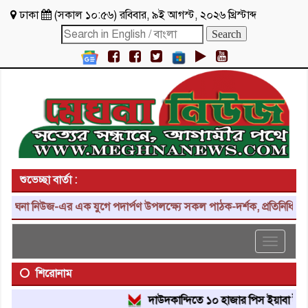
ঢাকা
(
সকাল ১০:৫৬
)
রবিবার
,
৯ই আগস্ট, ২০২৬ খ্রিস্টাব্দ
শুভেচ্ছা বার্তা :
না নিউজ-এর এক যুগে পদার্পণ উপলক্ষ্যে সকল পাঠক-দর্শক, প্রতিনিধি, শুভাক
Toggle
navigat
শিরোনাম
দাউদকান্দিতে ১০ হাজার পিস ইয়াবা ট্যাবলেট উ