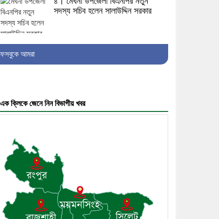
৪। মেঘনা উপজেলা বিএনপির নতুন
সদস্য সচিব হলেন সালাউদ্দিন সরকার
৫। জেলা পুলিশ সুপার থেকে সম্মাননা
ফেসবুকে আমরা
পেলেন দাউদকান্দি মডেল থানার
এএসআই সজল
এক ক্লিকে জেনে নিন বিভাগীয় খবর
৬। দাউদকান্দিতে উপজেলা আইন-
শৃঙ্খলা কমিটির মাসিক সভা অনুষ্ঠিত
৭। দাউদকান্দিতে মুচি সম্প্রদায়ের
খোঁজখবর নিলেন ড. খন্দকার মারুফ
হোসেন
৮। মেঘনায় আইন-শৃঙ্খলা কমিটির
মাসিক সভা অনুষ্ঠিত