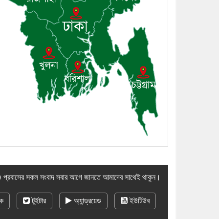
৯। জাতীয় নেতা ড. খন্দকার মোশাররফ
হোসেনের মূল্যায়ন কোথায় এবং একটি
বিশ্লেষণ
১০। দাউদকান্দিতে ইউপি সদস্যকে
মারধরের চেষ্টা ও প্রাণনাশের হুমকির
অভিযোগ
 প্রবাসের সকল সংবাদ সবার আগে জানতে আমাদের সাথেই থাকুন।
ক
টুইটার
অ্যান্ড্রয়েড
ইউটিউব