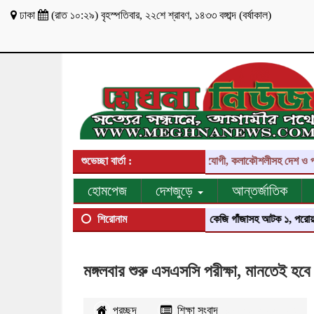
ঢাকা
(
রাত ১০:২৯
)
বৃহস্পতিবার
,
২২শে শ্রাবণ, ১৪৩৩ বঙ্গাব্দ
(
বর্ষাকাল
)
লক্ষ্যে সকল পাঠক-দর্শক, প্রতিনিধি, শুভাকাঙ্ক্ষী, সহযোগী, কলাকৌশলীসহ দেশ ও প্রবাস
শুভেচ্ছা বার্তা :
হোমপেজ
দেশজুড়ে
আন্তর্জাতিক
শিরোনাম
মঙ্গলবার শুরু এসএসসি পরীক্ষা, মানতেই হবে
প্রচ্ছদ
শিক্ষা সংবাদ
২১৬২
বার পঠিত