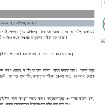
০৯:২২, ২০ এপ্রিল, ২০২৬
আগামী মঙ্গলবার (২১ এপ্রিল) থেকে শুরু হচ্ছে। ২০ মে পর্যন্ত চলা এই
য়ী এবারও বাংলা বিষয়ের মাধ্যমেই পরীক্ষা শুরু হচ্ছে।
পূর্ণ নির্দেশনা জারি করা হয়েছে, যা মেনে চলা বাধ্যতামূলক।
৩০ মিনিট আগে কেন্দ্রে উপস্থিত হয়ে আসন গ্রহণ করতে হবে। প্রশ্নপত্রে
ির্বাচনি এবং পরে সৃজনশীল/রচনামূলক পরীক্ষা নেওয়া হবে, এর মধ্যে কোনো
প্রতিষ্ঠান থেকে সংগ্রহ করতে হবে। উত্তরপত্রের ওএমআর ফরমে রোল,
 এবং কোনো অবস্থাতেই উত্তরপত্র ভাঁজ করা যাবে না।