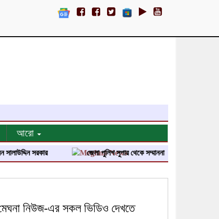
আরো
গৌরীপুরে জুলাই 
মেঘনা নিউজ-এর সকল ভিডিও দেখতে