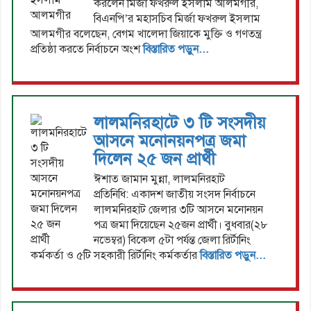
করলেন মির্জা ফখরুল ইসলাম আলমগীর,
বিএনপি’র মহাসচিব মির্জা ফখরুল ইসলাম
আলমগীর বলেছেন, বেগম খালেদা জিয়াকে মুক্তি ও গণতন্ত্র
প্রতিষ্ঠা করতে নির্বাচনে অংশ
বিস্তারিত পড়ুন...
লালমনিরহাটে ৩ টি সংসদীয়
আসনে মনোনয়নপত্র জমা
দিলেন ২৫ জন প্রার্থী
ঈশাত জামান মুন্না, লালমনিরহাট
প্রতিনিধি: একাদশ জাতীয় সংসদ নির্বাচনে
লালমনিরহাট জেলার ৩টি আসনে মনোনয়ন
পত্র জমা দিয়েছেন ২৫জন প্রার্থী। বুধবার(২৮
নভেম্বর) বিকেল ৫টা পর্যন্ত জেলা রির্টানিং
কর্মকর্তা ও ৫টি সহকারী রির্টানিং কর্মকর্তার
বিস্তারিত পড়ুন...