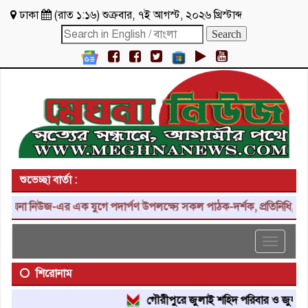
ঢাকা
(
রাত ১:১৬
)
শুক্রবার
,
৭ই আগস্ট, ২০২৬ খ্রিস্টাব্দ
শুভেচ্ছা বার্তা :
ঘনা নিউজ-এর এক যুগে পদার্পণ উপলক্ষ্যে সকল পাঠক-দর্শক, প্রতিনিধি, শুভা
Toggle
navigat
শিরোনাম
গৌরীপুরে জুলাই শহিদ পরিবার ও জুলাই যোদ