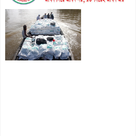
হোসেন
৮। মেঘনায় আইন-শৃঙ্খলা কমিটির
মাসিক সভা অনুষ্ঠিত
৯। জাতীয় নেতা ড. খন্দকার
মোশাররফ হোসেনের মূল্যায়ন কোথায়
এবং একটি বিশ্লেষণ
১০। দাউদকান্দিতে ইউপি সদস্যকে
মারধরের চেষ্টা ও প্রাণনাশের হুমকির
অভিযোগ