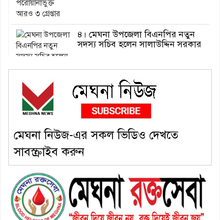
৪। মেঘনা উপজেলা বিএনপির নতুন
সদস্য সচিব হলেন সালাউদ্দিন সরকার
৫। জেলা পুলিশ সুপার থেকে সম্মাননা
পেলেন দাউদকান্দি মডেল থানার
এএসআই সজল
মেঘনা নিউজ-এর সকল ভিডিও দেখতে
সাবস্ক্রাইব করুন
৬। দাউদকান্দিতে উপজেলা আইন-
শৃঙ্খলা কমিটির মাসিক সভা অনুষ্ঠিত
৭। দাউদকান্দিতে মুচি সম্প্রদায়ের
খোঁজখবর নিলেন ড. খন্দকার মারুফ