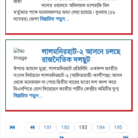
দলের ওয়ানডে অধিনায়ক মাশরাফি বিন
মর্তুজার পক্ষে মনোনয়নপত্র জমা দেয়া হয়েছে। বুধবার (২৮
নভেম্বর) জেলা
বিস্তারিত পড়ুন...
লালমনিরহাট-২ আসনে চলছে
রাজনৈতিক দলছুট
ঈশাত জামান মুন্না, লালমনিরহাট প্রতিনিধি: একাদশ জাতীয়
সংসদ নির্বাচনে লালমনিরহাট-২ (আদিতমারী-কালীগঞ্জ) আসন
থেকে মনোনয়ন না পেয়ে দ্বিতীয় বারের মতো দল বদল করে
বিএনপিতে যোগ দিয়েছেন জাতীয় পার্টির কেন্দ্রীয় কমিটির যুগ্ম
বিস্তারিত পড়ুন...
191
192
193
194
195