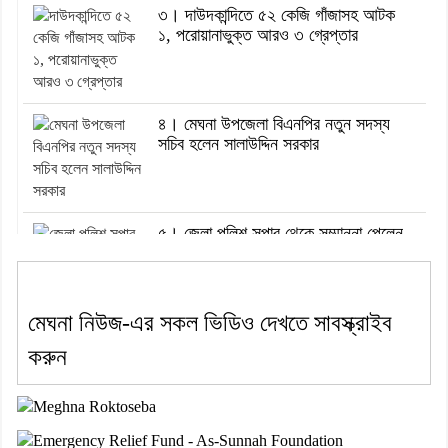
৩। দাউদকান্দিতে ৫২ কেজি গাঁজাসহ আটক
১, পরোয়ানাভুক্ত আরও ৩ গ্রেপ্তার
৪। মেঘনা উপজেলা বিএনপির নতুন সদস্য
সচিব হলেন সালাউদ্দিন সরকার
৫। জেলা পুলিশ সুপার থেকে সম্মাননা পেলেন
দাউদকান্দি মডেল থানার এএসআই সজল
মেঘনা নিউজ-এর সকল ভিডিও দেখতে সাবস্ক্রাইব
৬। দাউদকান্দিতে উপজেলা আইন-শৃঙ্খলা
করুন
কমিটির মাসিক সভা অনুষ্ঠিত
৭। দাউদকান্দিতে মুচি সম্প্রদায়ের খোঁজখবর