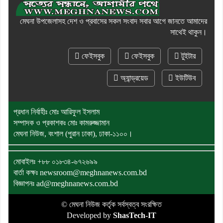
মেঘনা উপজেলাসহ দেশ ও প্রবাসের সকল সংবাদ সবার আগে জানতে আমাদের
সাথেই থাকুন।
ফেইসবুক
ফেইসবুক
টুইটার
অ্যান্ড্রয়েড
ইউটিউব
প্রধান নির্বাহীঃ মোঃ আরিফুল ইসলাম
সম্পাদক ও প্রকাশকঃ মোঃ কামরুজ্জামান
মেঘনা নিউজ, বংশাল (পুরান ঢাকা), ঢাকা-১১০০।
মোবাইলঃ
+৮৮ ০১৮৩৪-৬৭২৬৯৯
বার্তা কক্ষঃ newsroom@meghnanews.com.bd
বিজ্ঞাপনঃ ad@meghnanews.com.bd
© মেঘনা নিউজ কর্তৃক সর্বস্বত্ব সংরক্ষিত
Developed by
ShasTech-IT