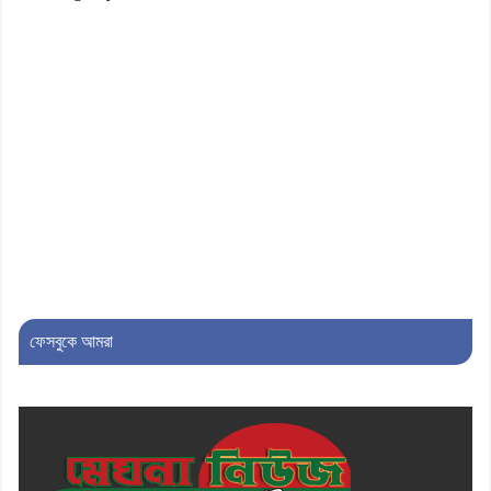
নিলেন ড. খন্দকার মারুফ হোসেন
৮। মেঘনায় আইন-শৃঙ্খলা কমিটির মাসিক
সভা অনুষ্ঠিত
৯। জাতীয় নেতা ড. খন্দকার মোশাররফ
হোসেনের মূল্যায়ন কোথায় এবং একটি
বিশ্লেষণ
১০। দাউদকান্দিতে ইউপি সদস্যকে মারধরের
চেষ্টা ও প্রাণনাশের হুমকির অভিযোগ
ফেসবুকে আমরা