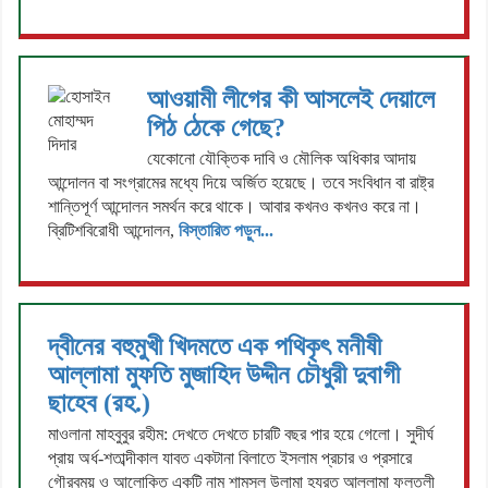
আওয়ামী লীগের কী আসলেই দেয়ালে
পিঠ ঠেকে গেছে?
যেকোনো যৌক্তিক দাবি ও মৌলিক অধিকার আদায়
আন্দোলন বা সংগ্রামের মধ্যে দিয়ে অর্জিত হয়েছে। তবে সংবিধান বা রাষ্ট্র
শান্তিপূর্ণ আন্দোলন সমর্থন করে থাকে। আবার কখনও কখনও করে না।
ব্রিটিশবিরোধী আন্দোলন,
বিস্তারিত পড়ুন...
দ্বীনের বহুমুখী খিদমতে এক পথিকৃৎ মনীষী
আল্লামা মুফতি মুজাহিদ উদ্দীন চৌধুরী দুবাগী
ছাহেব (রহ.)
মাওলানা মাহবুবুর রহীম: দেখতে দেখতে চারটি বছর পার হয়ে গেলো। সুদীর্ঘ
প্রায় অর্ধ-শতাব্দীকাল যাবত একটানা বিলাতে ইসলাম প্রচার ও প্রসারে
গৌরবময় ও আলোকিত একটি নাম শামসুল উলামা হযরত আল্লামা ফুলতলী