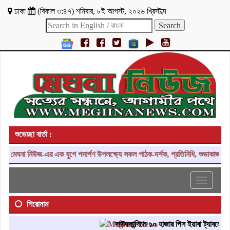
ঢাকা
(
বিকাল ৩:৪৭
)
শনিবার
,
৮ই আগস্ট, ২০২৬ খ্রিস্টাব্দ
শুভেচ্ছা বার্তা :
মেঘনা নিউজ-এর এক যুগে পদার্পণ উপলক্ষ্যে সকল পাঠক-দর্শক, প্রতিনিধি, শুভাকাঙ্ক্ষী
Toggle
navigati
শিরোনাম
দাউদকান্দিতে ১০ হাজার পিস ইয়াবা ট্যাবলেট উদ্ধ