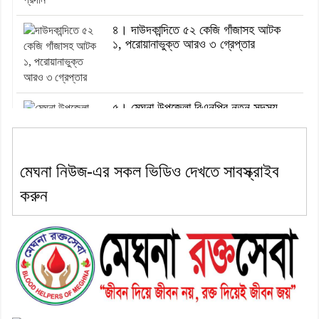
৪। দাউদকান্দিতে ৫২ কেজি গাঁজাসহ আটক
১, পরোয়ানাভুক্ত আরও ৩ গ্রেপ্তার
৫। মেঘনা উপজেলা বিএনপির নতুন সদস্য
সচিব হলেন সালাউদ্দিন সরকার
মেঘনা নিউজ-এর সকল ভিডিও দেখতে সাবস্ক্রাইব
৬। জেলা পুলিশ সুপার থেকে সম্মাননা পেলেন
করুন
দাউদকান্দি মডেল থানার এএসআই সজল
৭। দাউদকান্দিতে উপজেলা আইন-শৃঙ্খলা
কমিটির মাসিক সভা অনুষ্ঠিত