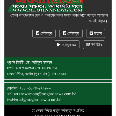
মেঘনা উপজেলাসহ দেশ ও প্রবাসের সকল সংবাদ সবার আগে জানতে আমাদের
সাথেই থাকুন।
ফেইসবুক
ফেইসবুক
টুইটার
অ্যান্ড্রয়েড
ইউটিউব
প্রধান নির্বাহীঃ মোঃ আরিফুল ইসলাম
সম্পাদক ও প্রকাশকঃ মোঃ কামরুজ্জামান
মেঘনা নিউজ, বংশাল (পুরান ঢাকা), ঢাকা-১১০০।
মোবাইলঃ
+৮৮ ০১৮৩৪-৬৭২৬৯৯
বার্তা কক্ষঃ newsroom@meghnanews.com.bd
বিজ্ঞাপনঃ ad@meghnanews.com.bd
© মেঘনা নিউজ কর্তৃক সর্বস্বত্ব সংরক্ষিত