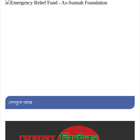
৮। দাউদকান্দিতে মুচি সম্প্রদায়ের খোঁজখবর
নিলেন ড. খন্দকার মারুফ হোসেন
৯। মেঘনায় আইন-শৃঙ্খলা কমিটির মাসিক
সভা অনুষ্ঠিত
১০। জাতীয় নেতা ড. খন্দকার মোশাররফ
হোসেনের মূল্যায়ন কোথায় এবং একটি
বিশ্লেষণ
ফেসবুকে আমরা