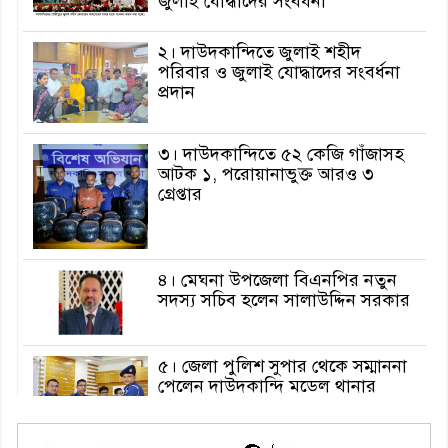
জুলাই যোদ্ধাদের সংবর্ধনা
২। দাউদকান্দিতে জুলাই শহীদ
পরিবার ও জুলাই যোদ্ধাদের সংবর্ধনা
প্রদান
৩। দাউদকান্দিতে ৫২ কেজি গাঁজাসহ
আটক ১, পরোয়ানাভুক্ত আরও ৩
গ্রেপ্তার
৪। মেঘনা উপজেলা বিএনপির নতুন
সদস্য সচিব হলেন সালাউদ্দিন সরকার
৫। জেলা পুলিশ সুপার থেকে সম্মাননা
পেলেন দাউদকান্দি মডেল থানার
এএসআই সজল