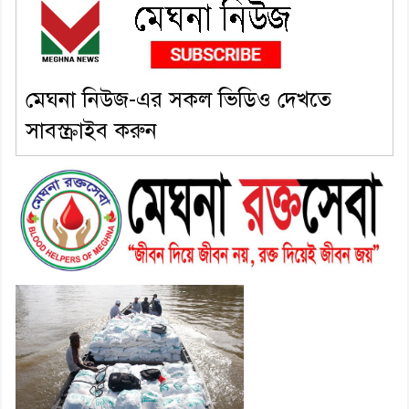
৬। দাউদকান্দিতে উপজেলা আইন-
শৃঙ্খলা কমিটির মাসিক সভা অনুষ্ঠিত
মেঘনা নিউজ-এর সকল ভিডিও দেখতে
৭। দাউদকান্দিতে মুচি সম্প্রদায়ের
সাবস্ক্রাইব করুন
খোঁজখবর নিলেন ড. খন্দকার মারুফ
হোসেন
৮। মেঘনায় আইন-শৃঙ্খলা কমিটির
মাসিক সভা অনুষ্ঠিত
৯। জাতীয় নেতা ড. খন্দকার
মোশাররফ হোসেনের মূল্যায়ন কোথায়
এবং একটি বিশ্লেষণ
১০। দাউদকান্দিতে ইউপি সদস্যকে
মারধরের চেষ্টা ও প্রাণনাশের হুমকির