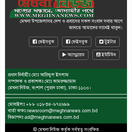
মেঘনা উপজেলাসহ দেশ ও প্রবাসের সকল সংবাদ সবার আগে
জানতে আমাদের সাথেই থাকুন।
ফেইসবুক
ফেইসবুক
টুইটার
অ্যান্ড্রয়েড
ইউটিউব
প্রধান নির্বাহীঃ মোঃ আরিফুল ইসলাম
সম্পাদক ও প্রকাশকঃ মোঃ কামরুজ্জামান
মেঘনা নিউজ, বংশাল (পুরান ঢাকা), ঢাকা-১১০০।
মোবাইলঃ
+৮৮ ০১৮৩৪-৬৭২৬৯৯
বার্তা কক্ষঃ newsroom@meghnanews.com.bd
বিজ্ঞাপনঃ ad@meghnanews.com.bd
© মেঘনা নিউজ কর্তৃক সর্বস্বত্ব সংরক্ষিত