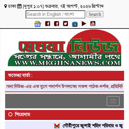
ঢাকা
(
দুপুর ১:০৭
)
শুক্রবার
,
৭ই আগস্ট, ২০২৬ খ্রিস্টাব্দ
শুভেচ্ছা বার্তা :
ঘনা নিউজ-এর এক যুগে পদার্পণ উপলক্ষ্যে সকল পাঠক-দর্শক, প্রতিনিধি, শুভা
Toggle
navigat
শিরোনাম
গৌরীপুরে জুলাই শহিদ পরিবার ও জুলাই যোদ