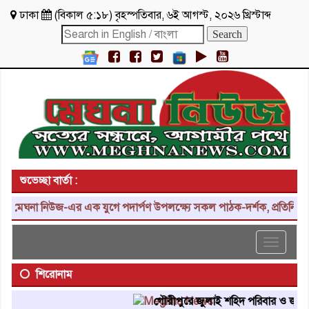
ঢাকা
(
বিকাল ৫:১৮
)
বৃহস্পতিবার
,
৬ই আগস্ট, ২০২৬ খ্রিস্টাব্দ
শুভেচ্ছা বার্তা :
মেঘনা নিউজ-এর এক যুগে পদার্পণ উপলক্ষ্যে সকল পাঠক-দর্শক, প্রতিনিধি, শু
Toggle
navigat
শিরোনাম
গৌরীপুরে জুলাই শহিদ পরিবার ও জুলাই যো