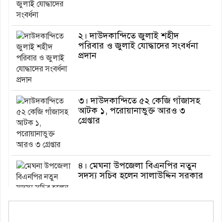
২। দাউদকান্দিতে জুলাই শহীদ
পরিবার ও জুলাই যোদ্ধাদের সংবর্ধনা
প্রদান
৩। দাউদকান্দিতে ৫২ কেজি গাঁজাসহ
আটক ১, পরোয়ানাভুক্ত আরও ৩
গ্রেপ্তার
৪। মেঘনা উপজেলা বিএনপির নতুন
সদস্য সচিব হলেন সালাউদ্দিন সরকার
৫। জেলা পুলিশ সুপার থেকে সম্মাননা