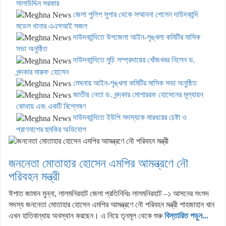
সালাউদ্দিন সরকার
জেলা পুলিশ সুপার থেকে সম্মাননা পেলেন দাউদকান্দি
মডেল থানার এএসআই সজল
দাউদকান্দিতে উপজেলা আইন-শৃঙ্খলা কমিটির মাসিক
সভা অনুষ্ঠিত
দাউদকান্দিতে মুচি সম্প্রদায়ের খোঁজখবর নিলেন ড.
খন্দকার মারুফ হোসেন
মেঘনায় আইন-শৃঙ্খলা কমিটির মাসিক সভা অনুষ্ঠিত
জাতীয় নেতা ড. খন্দকার মোশাররফ হোসেনের মূল্যায়ন
কোথায় এবং একটি বিশ্লেষণ
দাউদকান্দিতে ইউপি সদস্যকে মারধরের চেষ্টা ও
প্রাণনাশের হুমকির অভিযোগ
জননেতা মোতাহার হোসেন এমপির আমন্ত্রণে নৌ
পরিবহন মন্ত্রী
ঈশাত জামান মুন্না, লালমনিরহাট জেলা প্রতিনিধিঃ লালমনিরহাট –১ আসনের সংসদ
সদস্য জননেতা মোতাহার হোসেন এমপির আমন্ত্রণে নৌ পরিবহন মন্ত্রী শাহজাহান খান
এখন হাতিবান্ধায় অবস্থান করছেন। এ নিয়ে তৃনমূল থেকে শুরু
বিস্তারিত পড়ুন...