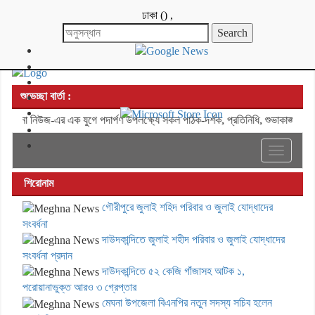
ঢাকা
(
)
,
শুভেচ্ছা বার্তা :
েঘনা নিউজ-এর এক যুগে পদার্পণ উপলক্ষ্যে সকল পাঠক-দর্শক, প্রতিনিধি, শুভাকাঙ্ক্ষী, 
Toggle
navigati
শিরোনাম
গৌরীপুরে জুলাই শহিদ পরিবার ও জুলাই যোদ্ধাদের
সংবর্ধনা
দাউদকান্দিতে জুলাই শহীদ পরিবার ও জুলাই যোদ্ধাদের
সংবর্ধনা প্রদান
দাউদকান্দিতে ৫২ কেজি গাঁজাসহ আটক ১,
পরোয়ানাভুক্ত আরও ৩ গ্রেপ্তার
মেঘনা উপজেলা বিএনপির নতুন সদস্য সচিব হলেন