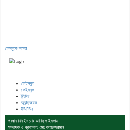
ফেসবুকে আমরা
মেঘনা উপজেলাসহ দেশ ও প্রবাসের সকল সংবাদ সবার আগে জানতে আমাদের
সাথেই থাকুন।
ফেইসবুক
ফেইসবুক
টুইটার
অ্যান্ড্রয়েড
ইউটিউব
প্রধান নির্বাহীঃ মোঃ আরিফুল ইসলাম
সম্পাদক ও প্রকাশকঃ মোঃ কামরুজ্জামান