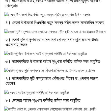
৩। দাউদকান্দিতে ৫২ কেজি গাঁজাসহ আটক ১, পরোয়ানাভুক্ত আরও ৩
গ্রেপ্তার
৪। মেঘনা উপজেলা বিএনপির নতুন সদস্য সচিব হলেন সালাউদ্দিন সরকার
৫। জেলা পুলিশ সুপার থেকে সম্মাননা পেলেন দাউদকান্দি মডেল থানার
এএসআই সজল
৬। দাউদকান্দিতে উপজেলা আইন-শৃঙ্খলা কমিটির মাসিক সভা অনুষ্ঠিত
৭। দাউদকান্দিতে মুচি সম্প্রদায়ের খোঁজখবর নিলেন ড. খন্দকার মারুফ
হোসেন
৮। মেঘনায় আইন-শৃঙ্খলা কমিটির মাসিক সভা অনুষ্ঠিত