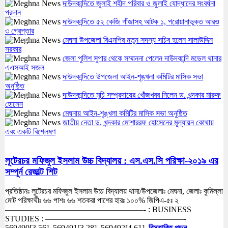
দাউদকান্দিতে জুলাই শহীদ পরিবার ও জুলাই যোদ্ধাদের সংবর্ধনা
প্রদান
দাউদকান্দিতে ৫২ কেজি গাঁজাসহ আটক ১, পরোয়ানাভুক্ত আরও
৩ গ্রেপ্তার
মেঘনা উপজেলা বিএনপির নতুন সদস্য সচিব হলেন সালাউদ্দিন
সরকার
জেলা পুলিশ সুপার থেকে সম্মাননা পেলেন দাউদকান্দি মডেল থানার
এএসআই সজল
দাউদকান্দিতে উপজেলা আইন-শৃঙ্খলা কমিটির মাসিক সভা
অনুষ্ঠিত
দাউদকান্দিতে মুচি সম্প্রদায়ের খোঁজখবর নিলেন ড. খন্দকার মারুফ
হোসেন
মেঘনায় আইন-শৃঙ্খলা কমিটির মাসিক সভা অনুষ্ঠিত
জাতীয় নেতা ড. খন্দকার মোশাররফ হোসেনের মূল্যায়ন কোথায়
এবং একটি বিশ্লেষণ
লূটেরচর মফিজুল ইসলাম উচ্চ বিদ্যালয় : এস.এস.সি পরিক্ষা-২০১৯ এর
সম্পূর্ন রেজাল্ট শিট
প্রতিষ্ঠানঃ লুটেরচর মফিজুল ইসলাম উচ্চ বিদ্যালয় থানা/উপজেলাঃ মেঘনা, জেলাঃ কুমিল্লা
মোট পরিক্ষার্থীঃ ৬৬ পাশঃ ৬৬ শতকরা পাশের হারঃ ১০০% জিপিএ-৫ঃ ২
—————————————————- : BUSINESS
STUDIES : —————————————————-
569490[3.56], 569491[3.28], 569492[4.61],
বিস্তারিত পড়ুন...