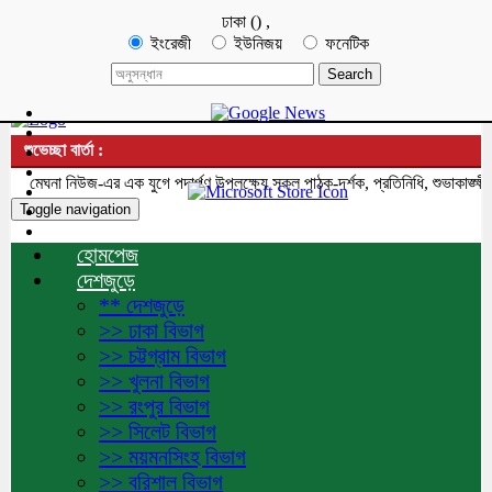
ঢাকা
(
)
,
ইংরেজী
ইউনিজয়
ফনেটিক
শুভেচ্ছা বার্তা :
মেঘনা নিউজ-এর এক যুগে পদার্পণ উপলক্ষ্যে সকল পাঠক-দর্শক, প্রতিনিধি, শুভাকাঙ্ক্ষী
Toggle navigation
হোমপেজ
দেশজুড়ে
** দেশজুড়ে
>> ঢাকা বিভাগ
>> চট্টগ্রাম বিভাগ
>> খুলনা বিভাগ
>> রংপুর বিভাগ
>> সিলেট বিভাগ
>> ময়মনসিংহ বিভাগ
>> বরিশাল বিভাগ