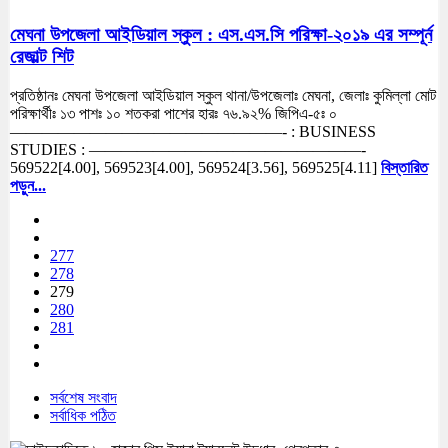
মেঘনা উপজেলা আইডিয়াল স্কুল : এস.এস.সি পরিক্ষা-২০১৯ এর সম্পূর্ন
রেজাল্ট শিট
প্রতিষ্ঠানঃ মেঘনা উপজেলা আইডিয়াল স্কুল থানা/উপজেলাঃ মেঘনা, জেলাঃ কুমিল্লা মোট
পরিক্ষার্থীঃ ১৩ পাশঃ ১০ শতকরা পাশের হারঃ ৭৬.৯২% জিপিএ-৫ঃ ০
—————————————————- : BUSINESS
STUDIES : —————————————————-
569522[4.00], 569523[4.00], 569524[3.56], 569525[4.11]
বিস্তারিত
পড়ুন...
277
278
279
280
281
সর্বশেষ সংবাদ
সর্বাধিক পঠিত