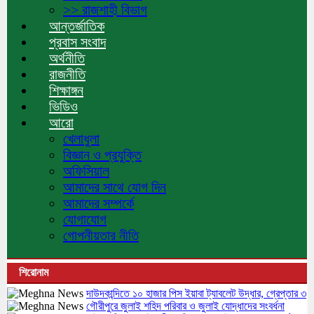
>> রাজশাহী বিভাগ
আন্তর্জাতিক
প্রবাস সংবাদ
অর্থনীতি
রাজনীতি
শিক্ষাঙ্গন
ভিডিও
আরো
খেলাধুলা
বিজ্ঞান ও প্রযুক্তি
অফিসিয়াল
আমাদের সাথে যোগ দিন
আমাদের সম্পর্কে
যোগাযোগ
গোপনীয়তার নীতি
শিরোনাম
দাউদকান্দিতে ১০ হাজার পিস ইয়াবা ট্যাবলেট উদ্ধার, গ্রেপ্তার ৩
গৌরীপুরে জুলাই শহিদ পরিবার ও জুলাই যোদ্ধাদের সংবর্ধনা