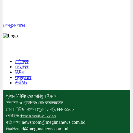
ফেসবুকে আমরা
মেঘনা উপজেলাসহ দেশ ও প্রবাসের সকল সংবাদ সবার আগে জানতে আমাদের সাথেই
থাকুন।
ফেইসবুক
ফেইসবুক
টুইটার
অ্যান্ড্রয়েড
ইউটিউব
প্রধান নির্বাহীঃ মোঃ আরিফুল ইসলাম
সম্পাদক ও প্রকাশকঃ মোঃ কামরুজ্জামান
মেঘনা নিউজ, বংশাল (পুরান ঢাকা), ঢাকা-১১০০।
মোবাইলঃ
+৮৮ ০১৮৩৪-৬৭২৬৯৯
বার্তা কক্ষঃ newsroom@meghnanews.com.bd
বিজ্ঞাপনঃ ad@meghnanews.com.bd