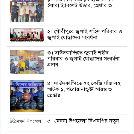
ইয়াবা ট্যাবলেট উদ্ধার, গ্রেপ্তার ৩
২। গৌরীপুরে জুলাই শহিদ পরিবার ও
জুলাই যোদ্ধাদের সংবর্ধনা
৩। দাউদকান্দিতে জুলাই শহীদ
পরিবার ও জুলাই যোদ্ধাদের সংবর্ধনা
প্রদান
৪। দাউদকান্দিতে ৫২ কেজি গাঁজাসহ
আটক ১, পরোয়ানাভুক্ত আরও ৩
গ্রেপ্তার
৫। মেঘনা উপজেলা বিএনপির নতুন
সদস্য সচিব হলেন সালাউদ্দিন সরকার