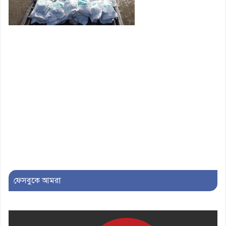
১০। জাতীয় নেতা ড. খন্দকার
মোশাররফ হোসেনের মূল্যায়ন কোথায়
এবং একটি বিশ্লেষণ
ফেসবুকে আমরা