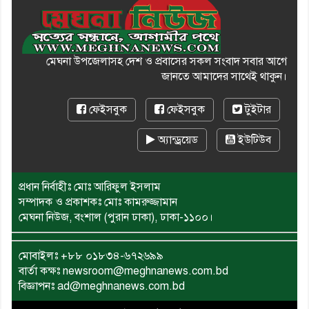
মেঘনা উপজেলাসহ দেশ ও প্রবাসের সকল সংবাদ সবার আগে
জানতে আমাদের সাথেই থাকুন।
ফেইসবুক
ফেইসবুক
টুইটার
অ্যান্ড্রয়েড
ইউটিউব
প্রধান নির্বাহীঃ মোঃ আরিফুল ইসলাম
সম্পাদক ও প্রকাশকঃ মোঃ কামরুজ্জামান
মেঘনা নিউজ, বংশাল (পুরান ঢাকা), ঢাকা-১১০০।
মোবাইলঃ
+৮৮ ০১৮৩৪-৬৭২৬৯৯
বার্তা কক্ষঃ newsroom@meghnanews.com.bd
বিজ্ঞাপনঃ ad@meghnanews.com.bd