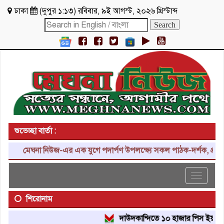
ঢাকা
(
দুপুর ১:১৩
)
রবিবার
,
৯ই আগস্ট, ২০২৬ খ্রিস্টাব্দ
শুভেচ্ছা বার্তা :
মেঘনা নিউজ-এর এক যুগে পদার্পণ উপলক্ষ্যে সকল পাঠক-দর্শক, প্রতিনিধ
Toggle
navigat
শিরোনাম
দাউদকান্দিতে ১০ হাজার পিস ইয়াবা ট্যাব