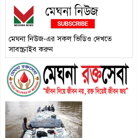
৬। জেলা পুলিশ সুপার থেকে সম্মাননা
পেলেন দাউদকান্দি মডেল থানার
এএসআই সজল
মেঘনা নিউজ-এর সকল ভিডিও দেখতে
সাবস্ক্রাইব করুন
৭। দাউদকান্দিতে উপজেলা আইন-
শৃঙ্খলা কমিটির মাসিক সভা অনুষ্ঠিত
৮। দাউদকান্দিতে মুচি সম্প্রদায়ের
খোঁজখবর নিলেন ড. খন্দকার মারুফ
হোসেন
৯। মেঘনায় আইন-শৃঙ্খলা কমিটির
মাসিক সভা অনুষ্ঠিত