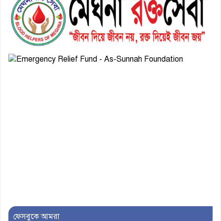
৭। দাউদকান্দিতে মুচি সম্প্রদায়ের
খোঁজখবর নিলেন ড. খন্দকার মারুফ
হোসেন
৮। মেঘনায় আইন-শৃঙ্খলা কমিটির
মাসিক সভা অনুষ্ঠিত
৯। জাতীয় নেতা ড. খন্দকার
মোশাররফ হোসেনের মূল্যায়ন কোথায়
এবং একটি বিশ্লেষণ
১০। দাউদকান্দিতে ইউপি সদস্যকে
মারধরের চেষ্টা ও প্রাণনাশের হুমকির
অভিযোগ
ফেসবুকে আমরা