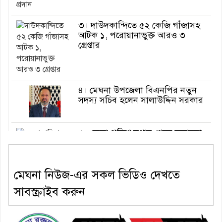
৩। দাউদকান্দিতে ৫২ কেজি গাঁজাসহ
আটক ১, পরোয়ানাভুক্ত আরও ৩
গ্রেপ্তার
৪। মেঘনা উপজেলা বিএনপির নতুন
সদস্য সচিব হলেন সালাউদ্দিন সরকার
৫। জেলা পুলিশ সুপার থেকে সম্মাননা
পেলেন দাউদকান্দি মডেল থানার
এএসআই সজল
মেঘনা নিউজ-এর সকল ভিডিও দেখতে
সাবস্ক্রাইব করুন
৬। দাউদকান্দিতে উপজেলা আইন-
শৃঙ্খলা কমিটির মাসিক সভা অনুষ্ঠিত