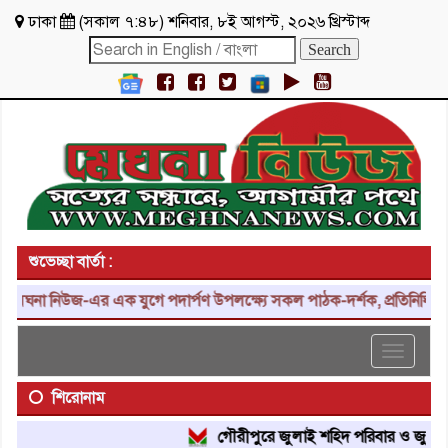
ঢাকা
(
সকাল ৭:৪৮
)
শনিবার
,
৮ই আগস্ট, ২০২৬ খ্রিস্টাব্দ
শুভেচ্ছা বার্তা :
েঘনা নিউজ-এর এক যুগে পদার্পণ উপলক্ষ্যে সকল পাঠক-দর্শক, প্রতিনিধি, শুভ
Toggle
navigat
শিরোনাম
গৌরীপুরে জুলাই শহিদ পরিবার ও জুলাই যো