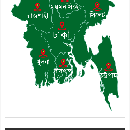
৮। মেঘনায় আইন-শৃঙ্খলা কমিটির
মাসিক সভা অনুষ্ঠিত
৯। জাতীয় নেতা ড. খন্দকার
মোশাররফ হোসেনের মূল্যায়ন কোথায়
এবং একটি বিশ্লেষণ
১০। দাউদকান্দিতে ইউপি সদস্যকে
মারধরের চেষ্টা ও প্রাণনাশের হুমকির
অভিযোগ