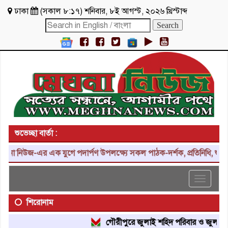
ঢাকা
(
সকাল ৮:১৭
)
শনিবার
,
৮ই আগস্ট, ২০২৬ খ্রিস্টাব্দ
শুভেচ্ছা বার্তা :
নিউজ-এর এক যুগে পদার্পণ উপলক্ষ্যে সকল পাঠক-দর্শক, প্রতিনিধি, শুভাকাঙ্
Toggle
navigat
শিরোনাম
গৌরীপুরে জুলাই শহিদ পরিবার ও জুলাই যোদ্ধ