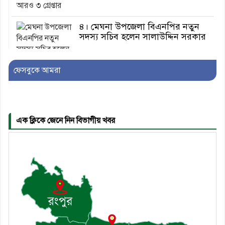
৪। মেঘনা উপজেলা বিএনপির নতুন
সদস্য সচিব হলেন সালাউদ্দিন সরকার
ফেসবুকে আমরা
৫। জেলা পুলিশ সুপার থেকে সম্মাননা
পেলেন দাউদকান্দি মডেল থানার
এএসআই সজল
এক ক্লিকে জেনে নিন বিভাগীয় খবর
৬। দাউদকান্দিতে উপজেলা আইন-
শৃঙ্খলা কমিটির মাসিক সভা অনুষ্ঠিত
৭। দাউদকান্দিতে মুচি সম্প্রদায়ের
খোঁজখবর নিলেন ড. খন্দকার মারুফ
হোসেন