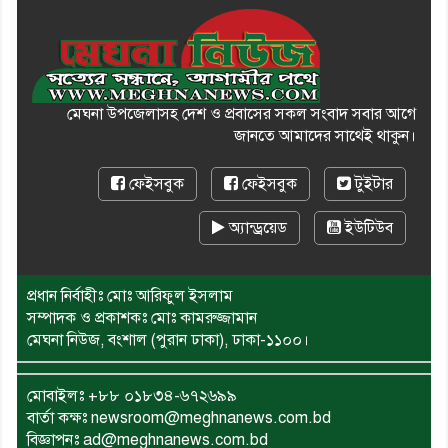
মেঘনা উপজেলাসহ দেশ ও প্রবাসের সকল সংবাদ সবার আগে
জানতে আমাদের সাথেই থাকুন।
ফেইসবুক
ফেইসবুক
টুইটার
অ্যান্ড্রয়েড
ইউটিউব
প্রধান নির্বাহীঃ মোঃ আরিফুল ইসলাম
সম্পাদক ও প্রকাশকঃ মোঃ কামরুজ্জামান
মেঘনা নিউজ, বংশাল (পুরান ঢাকা), ঢাকা-১১০০।
মোবাইলঃ
+৮৮ ০১৮৩৪-৬৭২৬৯৯
বার্তা কক্ষঃ newsroom@meghnanews.com.bd
বিজ্ঞাপনঃ ad@meghnanews.com.bd