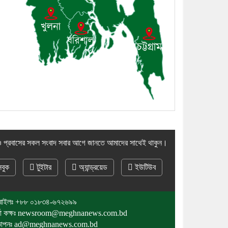
১০। জাতীয় নেতা ড. খন্দকার
মোশাররফ হোসেনের মূল্যায়ন কোথায়
এবং একটি বিশ্লেষণ
 প্রবাসের সকল সংবাদ সবার আগে জানতে আমাদের সাথেই থাকুন।
বুক
টুইটার
অ্যান্ড্রয়েড
ইউটিউব
বাইলঃ
+৮৮ ০১৮৩৪-৬৭২৬৯৯
র্তা কক্ষঃ newsroom@meghnanews.com.bd
জ্ঞাপনঃ ad@meghnanews.com.bd