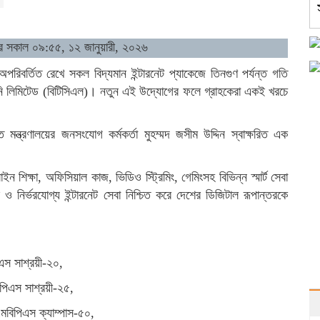
 সকাল ০৯:৫৫, ১২ জানুয়ারী, ২০২৬
পরিবর্তিত রেখে সকল বিদ্যমান ইন্টারনেট প্যাকেজে তিনগুণ পর্যন্ত গতি
নি লিমিটেড (বিটিসিএল)। নতুন এই উদ্যোগের ফলে গ্রাহকেরা একই খরচে
মন্ত্রণালয়ের জনসংযোগ কর্মকর্তা মুহম্মদ জসীম উদ্দিন স্বাক্ষরিত এক
শিক্ষা, অফিসিয়াল কাজ, ভিডিও স্ট্রিমিং, গেমিংসহ বিভিন্ন স্মার্ট সেবা
 নির্ভরযোগ্য ইন্টারনেট সেবা নিশ্চিত করে দেশের ডিজিটাল রূপান্তরকে
স সাশ্রয়ী-২০,
িএস সাশ্রয়ী-২৫,
বিপিএস ক্যাম্পাস-৫০,