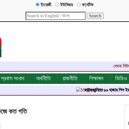
ইংরেজী
ইউনিজয়
ফনেটিক
মেঘনা নিউজ-এর এ
প্রবাস সংবাদ
অর্থনীতি
রাজনীতি
শিক্ষাঙ্গন
ভিডিও
দাউদকান্দিতে ১০ হাজার পিস ইয়াবা ট্যাব
কেজে কত গতি