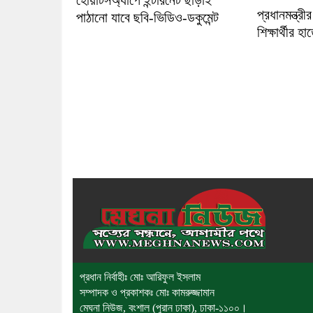
হোয়াটসঅ্যাপে ইন্টারনেট ছাড়াই
প্রধানমন্ত্র
পাঠানো যাবে ছবি-ভিডিও-ডকুমেন্ট
শিক্ষার্থীর হা
প্রধান নির্বাহীঃ মোঃ আরিফুল ইসলাম
সম্পাদক ও প্রকাশকঃ মোঃ কামরুজ্জামান
মেঘনা নিউজ, বংশাল (পুরান ঢাকা), ঢাকা-১১০০।