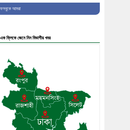
৫। মেঘনা উপজেলা বিএনপির নতুন
ফেসবুকে আমরা
সদস্য সচিব হলেন সালাউদ্দিন সরকার
এক ক্লিকে জেনে নিন বিভাগীয় খবর
৬। জেলা পুলিশ সুপার থেকে সম্মাননা
পেলেন দাউদকান্দি মডেল থানার
এএসআই সজল
৭। দাউদকান্দিতে উপজেলা আইন-
শৃঙ্খলা কমিটির মাসিক সভা অনুষ্ঠিত
৮। দাউদকান্দিতে মুচি সম্প্রদায়ের
খোঁজখবর নিলেন ড. খন্দকার মারুফ
হোসেন
৯। মেঘনায় আইন-শৃঙ্খলা কমিটির
মাসিক সভা অনুষ্ঠিত