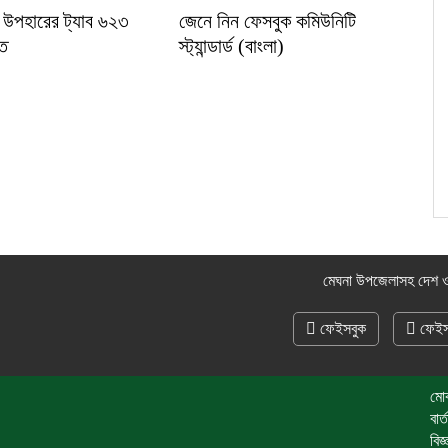
ীর উপহারের ট্যাব ৬২৩
জেনে নিন ফেসবুক কমিউনিটি
তে
স্ট্যান্ডার্ড (বাংলা)
মেঘনা উপজেলাসহ দেশ ও
ফেইসবুক
ফেইস
মো
বা
বি