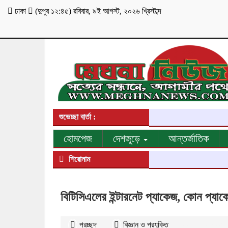
ঢাকা
(
দুপুর ১২:৪৫
)
রবিবার
,
৯ই আগস্ট, ২০২৬ খ্রিস্টাব্দ
শুভেচ্ছা বার্তা :
হোমপেজ
দেশজুড়ে
আন্তর্জাতিক
শিরোনাম
বিটিসিএলের ইন্টারনেট প্যাকেজ, কোন প্যা
প্রচ্ছদ
বিজ্ঞান ও প্রযুক্তি
২২৭৯
বার পঠিত