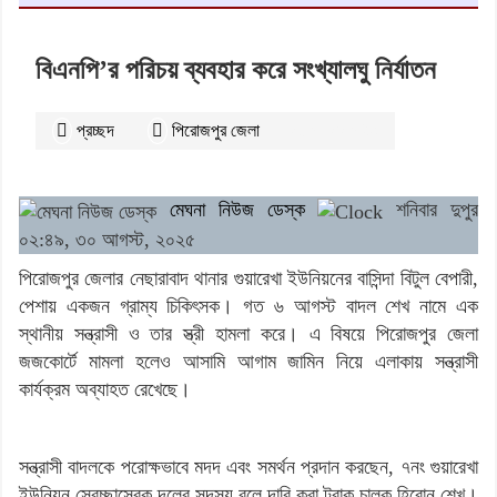
বিএনপি’র পরিচয় ব্যবহার করে সংখ্যালঘু নির্যাতন
প্রচ্ছদ
পিরোজপুর জেলা
২৪৩৯
বার পঠিত
মেঘনা নিউজ ডেস্ক
শনিবার দুপুর
০২:৪৯, ৩০ আগস্ট, ২০২৫
পিরোজপুর জেলার নেছারাবাদ থানার গুয়ারেখা ইউনিয়নের বাসিন্দা বিটুল বেপারী,
পেশায় একজন গ্রাম্য চিকিৎসক। গত ৬ আগস্ট বাদল শেখ নামে এক
স্থানীয় সন্ত্রাসী ও তার স্ত্রী হামলা করে। এ বিষয়ে পিরোজপুর জেলা
জজকোর্টে মামলা হলেও আসামি আগাম জামিন নিয়ে এলাকায় সন্ত্রাসী
কার্যক্রম অব্যাহত রেখেছে।
সন্ত্রাসী বাদলকে পরোক্ষভাবে মদদ এবং সমর্থন প্রদান করছেন, ৭নং গুয়ারেখা
ইউনিয়ন স্বেচ্ছাসেবক দলের সদস্য বলে দাবি করা ট্রাক চালক হিরোন শেখ।