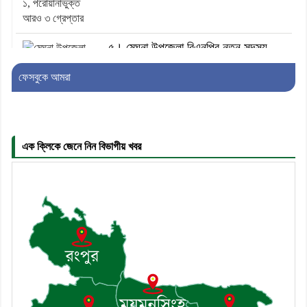
৫। মেঘনা উপজেলা বিএনপির নতুন সদস্য
সচিব হলেন সালাউদ্দিন সরকার
ফেসবুকে আমরা
৬। জেলা পুলিশ সুপার থেকে সম্মাননা পেলেন
দাউদকান্দি মডেল থানার এএসআই সজল
এক ক্লিকে জেনে নিন বিভাগীয় খবর
৭। দাউদকান্দিতে উপজেলা আইন-শৃঙ্খলা
কমিটির মাসিক সভা অনুষ্ঠিত
৮। দাউদকান্দিতে মুচি সম্প্রদায়ের খোঁজখবর
নিলেন ড. খন্দকার মারুফ হোসেন