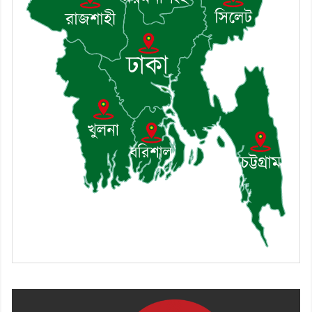
৯। মেঘনায় আইন-শৃঙ্খলা কমিটির মাসিক
সভা অনুষ্ঠিত
১০। জাতীয় নেতা ড. খন্দকার মোশাররফ
হোসেনের মূল্যায়ন কোথায় এবং একটি
বিশ্লেষণ