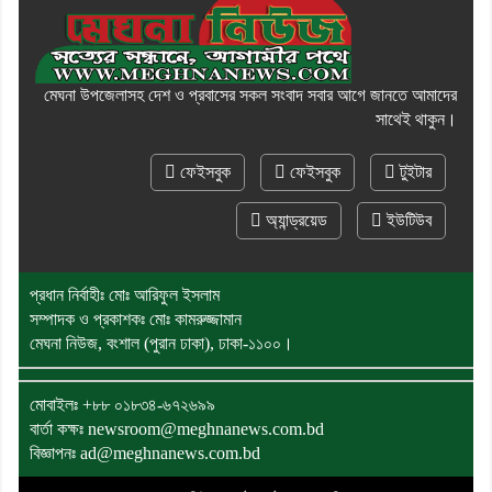
মেঘনা উপজেলাসহ দেশ ও প্রবাসের সকল সংবাদ সবার আগে জানতে আমাদের
সাথেই থাকুন।
ফেইসবুক
ফেইসবুক
টুইটার
অ্যান্ড্রয়েড
ইউটিউব
প্রধান নির্বাহীঃ মোঃ আরিফুল ইসলাম
সম্পাদক ও প্রকাশকঃ মোঃ কামরুজ্জামান
মেঘনা নিউজ, বংশাল (পুরান ঢাকা), ঢাকা-১১০০।
মোবাইলঃ
+৮৮ ০১৮৩৪-৬৭২৬৯৯
বার্তা কক্ষঃ newsroom@meghnanews.com.bd
বিজ্ঞাপনঃ ad@meghnanews.com.bd