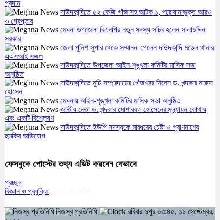
প্রদান
দাউদকান্দিতে ৫২ কেজি গাঁজাসহ আটক ১, পরোয়ানাভুক্ত আরও
৩ গ্রেপ্তার
মেঘনা উপজেলা বিএনপির নতুন সদস্য সচিব হলেন সালাউদ্দিন
সরকার
জেলা পুলিশ সুপার থেকে সম্মাননা পেলেন দাউদকান্দি মডেল থানার
এএসআই সজল
দাউদকান্দিতে উপজেলা আইন-শৃঙ্খলা কমিটির মাসিক সভা
অনুষ্ঠিত
দাউদকান্দিতে মুচি সম্প্রদায়ের খোঁজখবর নিলেন ড. খন্দকার মারুফ
হোসেন
মেঘনায় আইন-শৃঙ্খলা কমিটির মাসিক সভা অনুষ্ঠিত
জাতীয় নেতা ড. খন্দকার মোশাররফ হোসেনের মূল্যায়ন কোথায়
এবং একটি বিশ্লেষণ
দাউদকান্দিতে ইউপি সদস্যকে মারধরের চেষ্টা ও প্রাণনাশের
হুমকির অভিযোগ
ফেসবুকে পোস্টের তথ্য এডিট করবেন যেভাবে
প্রচ্ছদ
বিজ্ঞান ও প্রযুক্তি
২৩৭৪
বার পঠিত
নিজস্ব প্রতিনিধি
রবিবার দুপুর ০৩:৪৫, ১১ সেপ্টেম্বর,