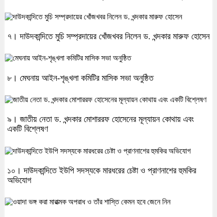
৭। দাউদকান্দিতে মুচি সম্প্রদায়ের খোঁজখবর নিলেন ড. খন্দকার মারুফ হোসেন
৮। মেঘনায় আইন-শৃঙ্খলা কমিটির মাসিক সভা অনুষ্ঠিত
৯। জাতীয় নেতা ড. খন্দকার মোশাররফ হোসেনের মূল্যায়ন কোথায় এবং
একটি বিশ্লেষণ
১০। দাউদকান্দিতে ইউপি সদস্যকে মারধরের চেষ্টা ও প্রাণনাশের হুমকির
অভিযোগ