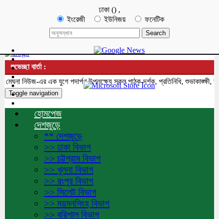
ঢাকা
(
)
,
ইংরেজী
ইউনিজয়
ফনেটিক
শুভেচ্ছা বার্তা :
ঘনা নিউজ-এর এক যুগে পদার্পণ উপলক্ষ্যে সকল পাঠক-দর্শক, প্রতিনিধি, শুভাকাঙ্ক্ষী, স
Toggle navigation
হোমপেজ
দেশজুড়ে
** দেশজুড়ে
>> ঢাকা বিভাগ
>> চট্টগ্রাম বিভাগ
>> খুলনা বিভাগ
>> রংপুর বিভাগ
>> সিলেট বিভাগ
>> ময়মনসিংহ বিভাগ
>> বরিশাল বিভাগ