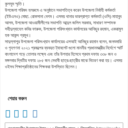
কুলসুম স্মৃতি।
উপজেলা পরিষদ হলরুমে এ অনুষ্ঠানে সভাপতিত্ব করেন উপজেলা নির্বাহী কর্মকর্তা
(ইউএনও) মোছা. রোকসানা বেগম। এসময় থানার ভারপ্রাপ্ত কর্মকর্তা (ওসি) মাহাবুব
আলম, উপজেলা আওয়ামীলীগের সভাপতি আব্দুল জলিল সরকার, সাধারণ সম্পাদক
সহীদুল্যাহেল কবির ফারুক, উপজেলা পরিসংখ্যান কার্যালয়ের আনিছুর রহমান, একরামুল
হক আকন্দ প্রমুখ।
সাদুল্লাপুর উপজেলা পরিসংখ্যান কার্যালয়ের এসআই আনিছুর রহমান বলেন, জনশুমারি
ও গৃহগণনা ২০২১ প্রকল্পের ব্যবহৃত ট্যাবলেট গুলো মাননীয় প্রধানমন্ত্রীর নির্দেশে স্মার্ট
বাংলাদেশ গড়ে তোলার লক্ষ্যে এবং তাঁর উপহার হিসেবে প্রথম দফায় ৩৩৮ জন ও
মঙ্গলবার দ্বিতীয় দফায় ২৮৫ জন মেধাবী ছাত্র-ছাত্রীর মাঝে বিতরণ করা হয়। এসময়
ওইসব শিক্ষাপ্রতিষ্ঠানের শিক্ষকরা উপস্থিত ছিলেন।
শেয়ার করুন