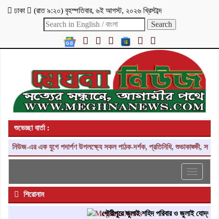
ঢাকা
(
রাত ৯:২০
)
বৃহস্পতিবার
,
৬ই আগস্ট, ২০২৬ খ্রিস্টাব্দ
শুভেচ্ছা বার্তা :
নিউজ-এর এক যুগে পদার্পণ উপলক্ষ্যে সকল পাঠক-দর্শক, প্রতিনিধি, শুভাকাঙ্ক্ষী, সহযোগ
Toggle
navigati
শিরোনাম
গৌরীপুরে জুলাই শহিদ পরিবার ও জুলাই যোদ্ধাদের সং