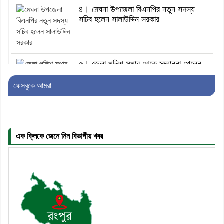
৪। মেঘনা উপজেলা বিএনপির নতুন সদস্য
সচিব হলেন সালাউদ্দিন সরকার
৫। জেলা পুলিশ সুপার থেকে সম্মাননা পেলেন
দাউদকান্দি মডেল থানার এএসআই সজল
ফেসবুকে আমরা
৬। দাউদকান্দিতে উপজেলা আইন-শৃঙ্খলা
কমিটির মাসিক সভা অনুষ্ঠিত
এক ক্লিকে জেনে নিন বিভাগীয় খবর
৭। দাউদকান্দিতে মুচি সম্প্রদায়ের খোঁজখবর
নিলেন ড. খন্দকার মারুফ হোসেন
৮। মেঘনায় আইন-শৃঙ্খলা কমিটির মাসিক
সভা অনুষ্ঠিত