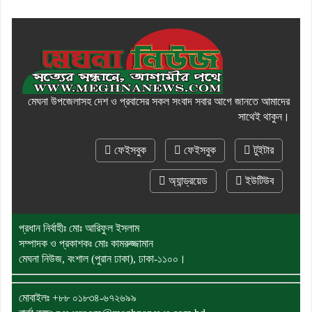
মেঘনা উপজেলাসহ দেশ ও প্রবাসের সকল সংবাদ সবার আগে জানতে আমাদের
সাথেই থাকুন।
ফেইসবুক
ফেইসবুক
টুইটার
অ্যান্ড্রয়েড
ইউটিউব
প্রধান নির্বাহীঃ মোঃ আরিফুল ইসলাম
সম্পাদক ও প্রকাশকঃ মোঃ কামরুজ্জামান
মেঘনা নিউজ, বংশাল (পুরান ঢাকা), ঢাকা-১১০০।
মোবাইলঃ
+৮৮ ০১৮৩৪-৬৭২৬৯৯