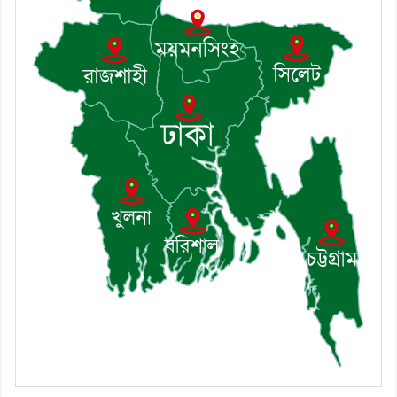
৯। জাতীয় নেতা ড. খন্দকার মোশাররফ
হোসেনের মূল্যায়ন কোথায় এবং একটি
বিশ্লেষণ
১০। দাউদকান্দিতে ইউপি সদস্যকে মারধরের
চেষ্টা ও প্রাণনাশের হুমকির অভিযোগ