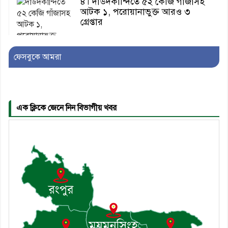
৪। দাউদকান্দিতে ৫২ কেজি গাঁজাসহ
আটক ১, পরোয়ানাভুক্ত আরও ৩
গ্রেপ্তার
ফেসবুকে আমরা
৫। মেঘনা উপজেলা বিএনপির নতুন
সদস্য সচিব হলেন সালাউদ্দিন সরকার
এক ক্লিকে জেনে নিন বিভাগীয় খবর
৬। জেলা পুলিশ সুপার থেকে সম্মাননা
পেলেন দাউদকান্দি মডেল থানার
এএসআই সজল
৭। দাউদকান্দিতে উপজেলা আইন-
শৃঙ্খলা কমিটির মাসিক সভা অনুষ্ঠিত
৮। দাউদকান্দিতে মুচি সম্প্রদায়ের
খোঁজখবর নিলেন ড. খন্দকার মারুফ