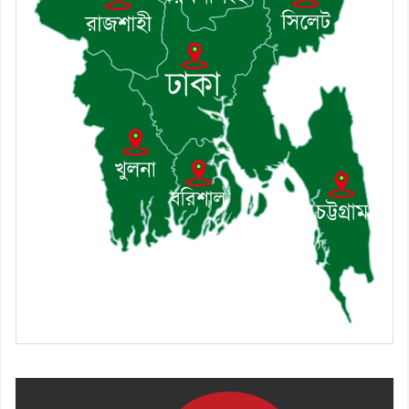
হোসেন
৯। মেঘনায় আইন-শৃঙ্খলা কমিটির
মাসিক সভা অনুষ্ঠিত
১০। জাতীয় নেতা ড. খন্দকার
মোশাররফ হোসেনের মূল্যায়ন কোথায়
এবং একটি বিশ্লেষণ