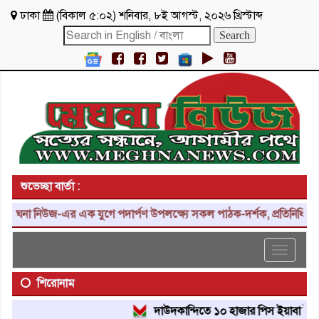
ঢাকা
(
বিকাল ৫:০২
)
শনিবার
,
৮ই আগস্ট, ২০২৬ খ্রিস্টাব্দ
শুভেচ্ছা বার্তা :
না নিউজ-এর এক যুগে পদার্পণ উপলক্ষ্যে সকল পাঠক-দর্শক, প্রতিনিধি, শুভাক
Toggle
navigat
শিরোনাম
দাউদকান্দিতে ১০ হাজার পিস ইয়াবা ট্যাবলেট উ