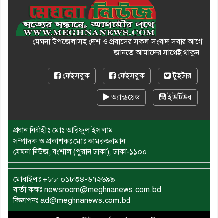
মেঘনা উপজেলাসহ দেশ ও প্রবাসের সকল সংবাদ সবার আগে
জানতে আমাদের সাথেই থাকুন।
ফেইসবুক
ফেইসবুক
টুইটার
অ্যান্ড্রয়েড
ইউটিউব
প্রধান নির্বাহীঃ মোঃ আরিফুল ইসলাম
সম্পাদক ও প্রকাশকঃ মোঃ কামরুজ্জামান
মেঘনা নিউজ, বংশাল (পুরান ঢাকা), ঢাকা-১১০০।
মোবাইলঃ
+৮৮ ০১৮৩৪-৬৭২৬৯৯
বার্তা কক্ষঃ newsroom@meghnanews.com.bd
বিজ্ঞাপনঃ ad@meghnanews.com.bd