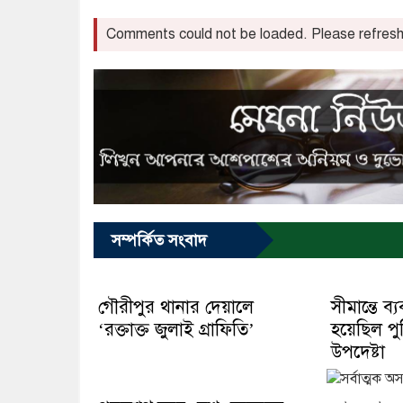
Comments could not be loaded. Please refresh 
সম্পর্কিত সংবাদ
গৌরীপুর থানার দেয়ালে
সীমান্তে ব্
‘রক্তাক্ত জুলাই গ্রাফিতি’
হয়েছিল পুলি
উপদেষ্টা