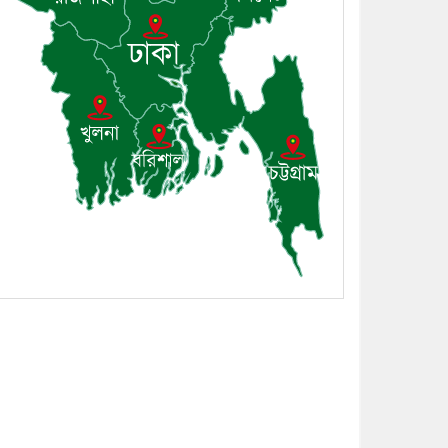
সম্প্রদায়ের খোঁজখবর নিলেন ড.
খন্দকার মারুফ হোসেন
৮। মেঘনায় আইন-শৃঙ্খলা
কমিটির মাসিক সভা অনুষ্ঠিত
৯। জাতীয় নেতা ড. খন্দকার
মোশাররফ হোসেনের মূল্যায়ন
কোথায় এবং একটি বিশ্লেষণ
১০। দাউদকান্দিতে ইউপি
সদস্যকে মারধরের চেষ্টা ও
প্রাণনাশের হুমকির অভিযোগ