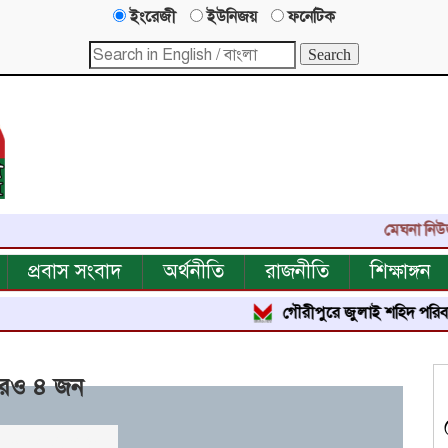
ইংরেজী
ইউনিজয়
ফনেটিক
মেঘনা নিউজ-এর এক
প্রবাস সংবাদ
অর্থনীতি
রাজনীতি
শিক্ষাঙ্গন
গৌরীপুরে জুলাই শহিদ পরিবার ও জুলাই
আরও ৪ জন
২৯১৭
বার পঠিত