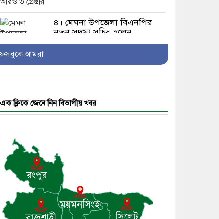
৪। মেঘনা উপজেলা বিএনপির
নতুন সদস্য সচিব হলেন
সালাউদ্দিন সরকার
ফেসবুকে আমরা
৫। জেলা পুলিশ সুপার থেকে
এক ক্লিকে জেনে নিন বিভাগীয় খবর
সম্মাননা পেলেন দাউদকান্দি
মডেল থানার এএসআই সজল
৬। দাউদকান্দিতে উপজেলা
আইন-শৃঙ্খলা কমিটির মাসিক
সভা অনুষ্ঠিত
৭। দাউদকান্দিতে মুচি