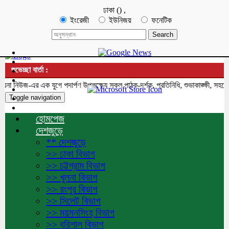
ঢাকা
(
)
,
ইংরেজী
ইউনিজয়
ফনেটিক
শুভেচ্ছা বার্তা :
িউজ-এর এক যুগে পদার্পণ উপলক্ষ্যে সকল পাঠক-দর্শক, প্রতিনিধি, শুভাকাঙ্ক্ষী, সহযোগী
Toggle navigation
হোমপেজ
দেশজুড়ে
** দেশজুড়ে
>> ঢাকা বিভাগ
>> চট্টগ্রাম বিভাগ
>> খুলনা বিভাগ
>> রংপুর বিভাগ
>> সিলেট বিভাগ
>> ময়মনসিংহ বিভাগ
>> বরিশাল বিভাগ