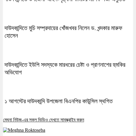
দাউদকান্দিতে মুচি সম্প্রদায়ের খোঁজখবর নিলেন ড. খন্দকার মারুফ
হোসেন
দাউদকান্দিতে ইউপি সদস্যকে মারধরের চেষ্টা ও প্রাণনাশের হুমকির
অভিযোগ
১ আগস্টের দাউদকান্দি উপজেলা বিএনপির কাউন্সিল স্থগিত
মেঘনা নিউজ-এর সকল ভিডিও দেখতে সাবস্ক্রাইব করুন