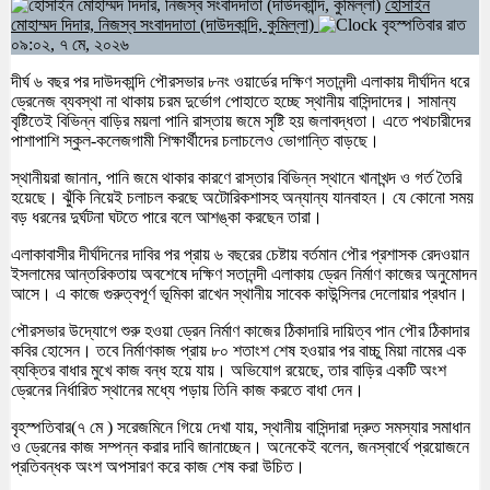
হোসাইন
মোহাম্মদ দিদার, নিজস্ব সংবাদদাতা (দাউদকান্দি, কুমিল্লা)
বৃহস্পতিবার রাত
০৯:০২, ৭ মে, ২০২৬
দীর্ঘ ৬ বছর পর দাউদকান্দি পৌরসভার ৮নং ওয়ার্ডের দক্ষিণ সতানন্দী এলাকায় দীর্ঘদিন ধরে
ড্রেনেজ ব্যবস্থা না থাকায় চরম দুর্ভোগ পোহাতে হচ্ছে স্থানীয় বাসিন্দাদের। সামান্য
বৃষ্টিতেই বিভিন্ন বাড়ির ময়লা পানি রাস্তায় জমে সৃষ্টি হয় জলাবদ্ধতা। এতে পথচারীদের
পাশাপাশি স্কুল-কলেজগামী শিক্ষার্থীদের চলাচলেও ভোগান্তি বাড়ছে।
স্থানীয়রা জানান, পানি জমে থাকার কারণে রাস্তার বিভিন্ন স্থানে খানাখন্দ ও গর্ত তৈরি
হয়েছে। ঝুঁকি নিয়েই চলাচল করছে অটোরিকশাসহ অন্যান্য যানবাহন। যে কোনো সময়
বড় ধরনের দুর্ঘটনা ঘটতে পারে বলে আশঙ্কা করছেন তারা।
এলাকাবাসীর দীর্ঘদিনের দাবির পর প্রায় ৬ বছরের চেষ্টায় বর্তমান পৌর প্রশাসক রেদওয়ান
ইসলামের আন্তরিকতায় অবশেষে দক্ষিণ সতানন্দী এলাকায় ড্রেন নির্মাণ কাজের অনুমোদন
আসে। এ কাজে গুরুত্বপূর্ণ ভূমিকা রাখেন স্থানীয় সাবেক কাউন্সিলর দেলোয়ার প্রধান।
পৌরসভার উদ্যোগে শুরু হওয়া ড্রেন নির্মাণ কাজের ঠিকাদারি দায়িত্ব পান পৌর ঠিকাদার
কবির হোসেন। তবে নির্মাণকাজ প্রায় ৮০ শতাংশ শেষ হওয়ার পর বাচ্চু মিয়া নামের এক
ব্যক্তির বাধার মুখে কাজ বন্ধ হয়ে যায়। অভিযোগ রয়েছে, তার বাড়ির একটি অংশ
ড্রেনের নির্ধারিত স্থানের মধ্যে পড়ায় তিনি কাজ করতে বাধা দেন।
বৃহস্পতিবার(৭ মে ) সরেজমিনে গিয়ে দেখা যায়, স্থানীয় বাসিন্দারা দ্রুত সমস্যার সমাধান
ও ড্রেনের কাজ সম্পন্ন করার দাবি জানাচ্ছেন। অনেকেই বলেন, জনস্বার্থে প্রয়োজনে
প্রতিবন্ধক অংশ অপসারণ করে কাজ শেষ করা উচিত।