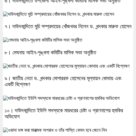
৬। দাউদকান্দিতে উপজেলা আইন-শৃঙ্খলা কমিটির মাসিক সভা অনুষ্ঠিত
৭। দাউদকান্দিতে মুচি সম্প্রদায়ের খোঁজখবর নিলেন ড. খন্দকার মারুফ হোসেন
৮। মেঘনায় আইন-শৃঙ্খলা কমিটির মাসিক সভা অনুষ্ঠিত
৯। জাতীয় নেতা ড. খন্দকার মোশাররফ হোসেনের মূল্যায়ন কোথায় এবং
একটি বিশ্লেষণ
১০। দাউদকান্দিতে ইউপি সদস্যকে মারধরের চেষ্টা ও প্রাণনাশের হুমকির
অভিযোগ