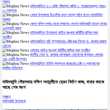
প্রদান
দাউদকান্দিতে ৫২ কেজি গাঁজাসহ আটক ১, পরোয়ানাভুক্ত আরও
৩ গ্রেপ্তার
মেঘনা উপজেলা বিএনপির নতুন সদস্য সচিব হলেন সালাউদ্দিন
সরকার
জেলা পুলিশ সুপার থেকে সম্মাননা পেলেন দাউদকান্দি মডেল থানার
এএসআই সজল
দাউদকান্দিতে উপজেলা আইন-শৃঙ্খলা কমিটির মাসিক সভা
অনুষ্ঠিত
দাউদকান্দিতে মুচি সম্প্রদায়ের খোঁজখবর নিলেন ড. খন্দকার মারুফ
হোসেন
মেঘনায় আইন-শৃঙ্খলা কমিটির মাসিক সভা অনুষ্ঠিত
জাতীয় নেতা ড. খন্দকার মোশাররফ হোসেনের মূল্যায়ন কোথায়
এবং একটি বিশ্লেষণ
দাউদকান্দিতে ইউপি সদস্যকে মারধরের চেষ্টা ও প্রাণনাশের
হুমকির অভিযোগ
দাউদকান্দি পৌরসভার দক্ষিণ সতানন্দীতে ড্রেন নির্মাণ কাজ, বাধায় থমকে
আছে শেষ অংশ
প্রচ্ছদ
দাউদকান্দি উপজেলা
২১১৬
বার পঠিত