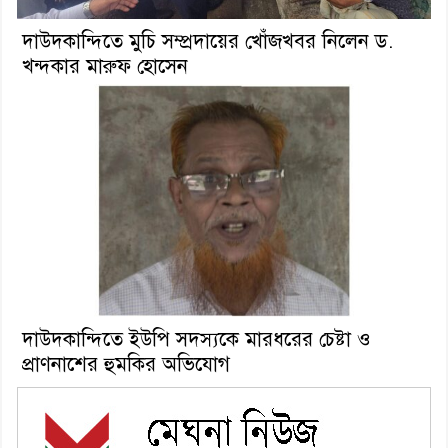
দাউদকান্দিতে মুচি সম্প্রদায়ের খোঁজখবর নিলেন ড.
খন্দকার মারুফ হোসেন
দাউদকান্দিতে ইউপি সদস্যকে মারধরের চেষ্টা ও
প্রাণনাশের হুমকির অভিযোগ