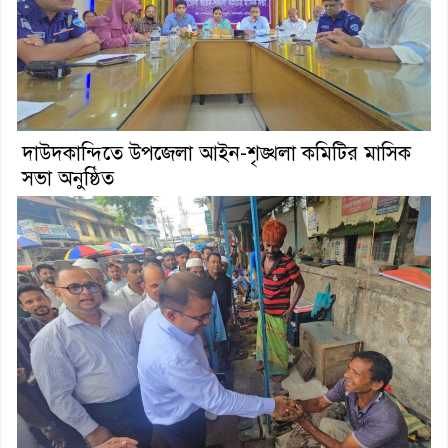
দাউদকান্দিতে উপজেলা আইন-শৃঙ্খলা কমিটির মাসিক
সভা অনুষ্ঠিত