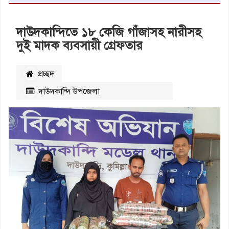
দাউদকান্দিতে ১৮ কেজি গাঁজাসহ নারীসহ
দুই মাদক ব্যবসায়ী গ্রেফতার
প্রচ্ছদ
দাউদকান্দি উপজেলা
২১১৩
বার পঠিত