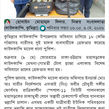
হোসাইন মোহাম্মদ দিদার, নিজস্ব সংবাদদাতা
(দাউদকান্দি, কুমিল্লা)
শনিবার সন্ধ্যা ০৬:০৫, ৯ মে, ২০২৬
কুমিল্লার দাউদকান্দি উপজেলায় অভিযান চালিয়ে ১৮ কেজি
গাঁজাসহ নারীসহ দুই মাদক ব্যবসায়ীকে গ্রেফতার করেছে
দাউদকান্দি মডেল থানা পুলিশ।
শুক্রবার (৯ মে) ভোররাতে ঢাকা-চট্টগ্রাম মহাসড়কের
দাউদকান্দি মেঘনা-গোমতী টোল প্লাজা এলাকায় বিশেষ
অভিযানে তাদের গ্রেফতার করা হয়।
পুলিশ জানায়, দাউদকান্দি মডেল থানার অফিসার ইনচার্জ মোঃ
আঃ বারীর নির্দেশনায় এসআই (নিঃ) অধীর চৌধুরী সঙ্গীয়
ফোর্সসহ রাত্রিকালীন স্পেশাল-১১ ডিউটি পালনকালে
মহাসড়কের ঢাকামুখী লেনে অস্থায়ী চেকপোস্ট বসিয়ে যানবাহন
তল্লাশি চালান। এসময় একটি যাত্রীবাহী ইউনিক পরিবহনের
বাসে তল্লাশি করে সন্দেহভাজন দুই যাত্রীকে জিজ্ঞাসাবাদ করা