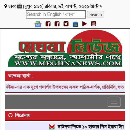
ঢাকা
(
দুপুর ১:১২
)
রবিবার
,
৯ই আগস্ট, ২০২৬ খ্রিস্টাব্দ
শুভেচ্ছা বার্তা :
ক যুগে পদার্পণ উপলক্ষ্যে সকল পাঠক-দর্শক, প্রতিনিধি, শুভাকাঙ্ক্ষী, সহয
Toggle
navigat
শিরোনাম
দাউদকান্দিতে ১০ হাজার পিস ইয়াবা ট্যাবলেট উদ্ধার, 