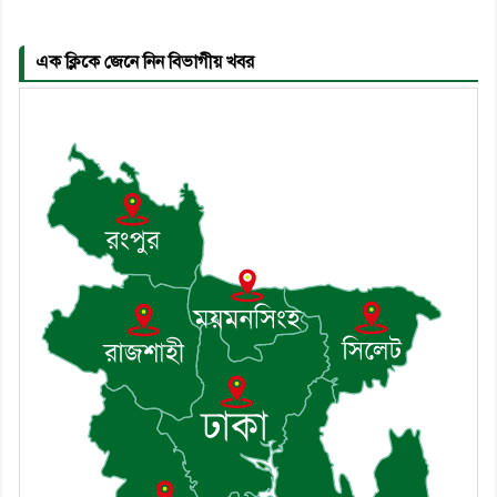
৬। জেলা পুলিশ সুপার থেকে সম্মাননা
পেলেন দাউদকান্দি মডেল থানার
এএসআই সজল
এক ক্লিকে জেনে নিন বিভাগীয় খবর
৭। দাউদকান্দিতে উপজেলা আইন-
শৃঙ্খলা কমিটির মাসিক সভা অনুষ্ঠিত
৮। দাউদকান্দিতে মুচি সম্প্রদায়ের
খোঁজখবর নিলেন ড. খন্দকার মারুফ
হোসেন
৯। মেঘনায় আইন-শৃঙ্খলা কমিটির
মাসিক সভা অনুষ্ঠিত
১০। জাতীয় নেতা ড. খন্দকার
মোশাররফ হোসেনের মূল্যায়ন কোথায়
এবং একটি বিশ্লেষণ