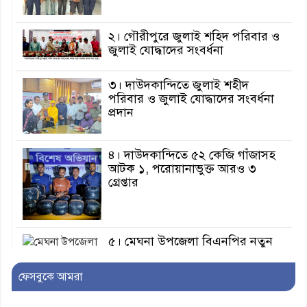
২। গৌরীপুরে জুলাই শহিদ পরিবার ও
জুলাই যোদ্ধাদের সংবর্ধনা
৩। দাউদকান্দিতে জুলাই শহীদ
পরিবার ও জুলাই যোদ্ধাদের সংবর্ধনা
প্রদান
৪। দাউদকান্দিতে ৫২ কেজি গাঁজাসহ
আটক ১, পরোয়ানাভুক্ত আরও ৩
গ্রেপ্তার
৫। মেঘনা উপজেলা বিএনপির নতুন
সদস্য সচিব হলেন সালাউদ্দিন সরকার
ফেসবুকে আমরা