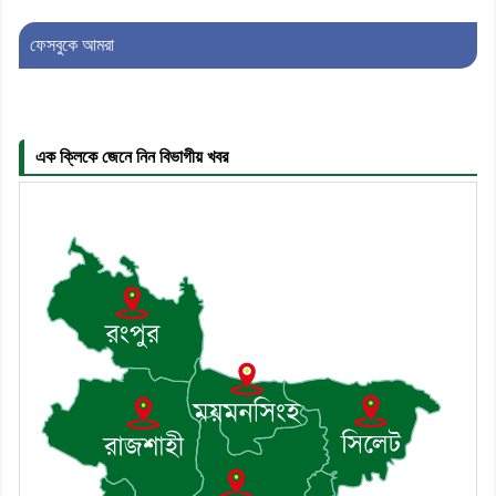
সচিব হলেন সালাউদ্দিন সরকার
ফেসবুকে আমরা
৬। জেলা পুলিশ সুপার থেকে সম্মাননা পেলেন
দাউদকান্দি মডেল থানার এএসআই সজল
এক ক্লিকে জেনে নিন বিভাগীয় খবর
৭। দাউদকান্দিতে উপজেলা আইন-শৃঙ্খলা
কমিটির মাসিক সভা অনুষ্ঠিত
৮। দাউদকান্দিতে মুচি সম্প্রদায়ের খোঁজখবর
নিলেন ড. খন্দকার মারুফ হোসেন
৯। মেঘনায় আইন-শৃঙ্খলা কমিটির মাসিক
সভা অনুষ্ঠিত