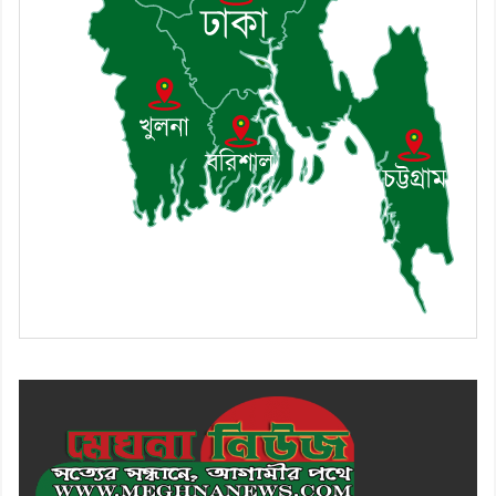
১০। জাতীয় নেতা ড. খন্দকার মোশাররফ
হোসেনের মূল্যায়ন কোথায় এবং একটি
বিশ্লেষণ