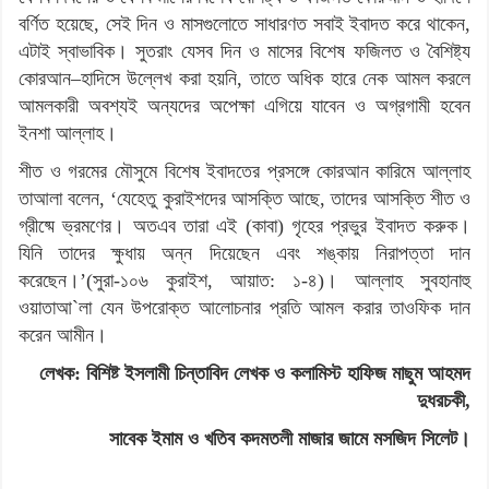
বর্ণিত হয়েছে, সেই দিন ও মাসগুলোতে সাধারণত সবাই ইবাদত করে থাকেন,
এটাই স্বাভাবিক। সুতরাং যেসব দিন ও মাসের বিশেষ ফজিলত ও বৈশিষ্ট্য
কোরআন–হাদিসে উল্লেখ করা হয়নি, তাতে অধিক হারে নেক আমল করলে
আমলকারী অবশ্যই অন্যদের অপেক্ষা এগিয়ে যাবেন ও অগ্রগামী হবেন
ইনশা আল্লাহ।
শীত ও গরমের মৌসুমে বিশেষ ইবাদতের প্রসঙ্গে কোরআন কারিমে আল্লাহ
তাআলা বলেন, ‘যেহেতু কুরাইশদের আসক্তি আছে, তাদের আসক্তি শীত ও
গ্রীষ্মে ভ্রমণের। অতএব তারা এই (কাবা) গৃহের প্রভুর ইবাদত করুক।
যিনি তাদের ক্ষুধায় অন্ন দিয়েছেন এবং শঙ্কায় নিরাপত্তা দান
করেছেন।’(সুরা-১০৬ কুরাইশ, আয়াত: ১-৪)। আল্লাহ সুবহানাহু
ওয়াতাআ`লা যেন উপরোক্ত আলোচনার প্রতি আমল করার তাওফিক দান
করেন আমীন।
লেখক: বিশিষ্ট ইসলামী চিন্তাবিদ লেখক ও কলামিস্ট হাফিজ মাছুম আহমদ
দুধরচকী,
সাবেক ইমাম ও খতিব কদমতলী মাজার জামে মসজিদ সিলেট।