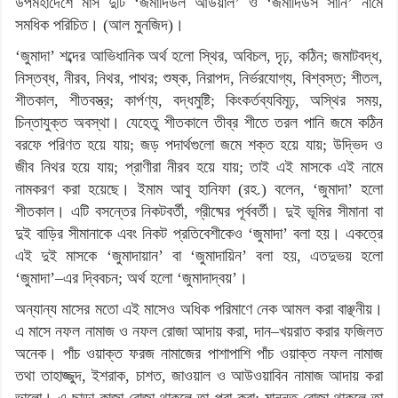
উপমহাদেশে মাস দুটি ‘জমাদিউল আউয়াল’ ও ‘জমাদিউস সানি’ নামে
সমধিক পরিচিত। (আল মুনজিদ)।
‘জুমাদা’ শব্দের আভিধানিক অর্থ হলো স্থির, অবিচল, দৃঢ়, কঠিন; জমাটবদ্ধ,
নিস্তব্ধ, নীরব, নিথর, পাথর; শুষ্ক, নিরাপদ, নির্ভরযোগ্য, বিশ্বস্ত; শীতল,
শীতকাল, শীতবস্ত্র; কার্পণ্য, বদ্ধমুষ্টি; কিংকর্তব্যবিমূঢ়, অস্থির সময়,
চিন্তাযুক্ত অবস্থা। যেহেতু শীতকালে তীব্র শীতে তরল পানি জমে কঠিন
বরফে পরিণত হয়ে যায়; জড় পদার্থগুলো জমে শক্ত হয়ে যায়; উদ্ভিদ ও
জীব নিথর হয়ে যায়; প্রাণীরা নীরব হয়ে যায়; তাই এই মাসকে এই নামে
নামকরণ করা হয়েছে। ইমাম আবু হানিফা (রহ.) বলেন, ‘জুমাদা’ হলো
শীতকাল। এটি বসন্তের নিকটবর্তী, গ্রীষ্মের পূর্ববর্তী। দুই ভূমির সীমানা বা
দুই বাড়ির সীমানাকে এবং নিকট প্রতিবেশীকেও ‘জুমাদা’ বলা হয়। একত্রে
এই দুই মাসকে ‘জুমাদায়ান’ বা ‘জুমাদায়িন’ বলা হয়, এতদুভয় হলো
‘জুমাদা’–এর দ্বিবচন; অর্থ হলো ‘জুমাদাদ্বয়’।
অন্যান্য মাসের মতো এই মাসেও অধিক পরিমাণে নেক আমল করা বাঞ্ছনীয়।
এ মাসে নফল নামাজ ও নফল রোজা আদায় করা, দান–খয়রাত করার ফজিলত
অনেক। পাঁচ ওয়াক্ত ফরজ নামাজের পাশাপাশি পাঁচ ওয়াক্ত নফল নামাজ
তথা তাহাজ্জুদ, ইশরাক, চাশত, জাওয়াল ও আউওয়াবিন নামাজ আদায় করা
ভালো। এ ছাড়া কাজা রোজা থাকলে তা পুরা করা; মান্নত রোজা থাকলে তা