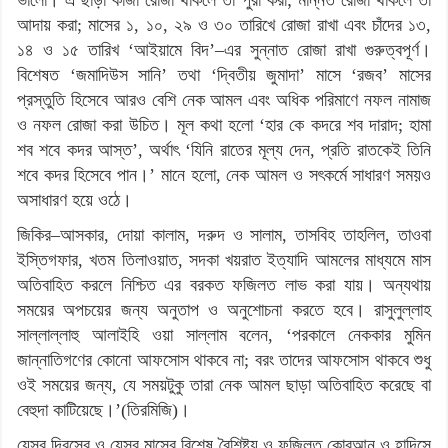
আদায় করা; মাসের ১, ১০, ২৯ ও ৩০ তারিখে রোজা রাখা এবং চাঁদের ১৩,
১৪ ও ১৫ তারিখ ‘আইয়ামে বিদ’–এর সুন্নাত রোজা রাখা গুরুত্বপূর্ণ।
বিশেষত ‘জমাদিউস সানি’ তথা ‘দ্বিতীয় জুমাদা’ মাসে ‘রজব’ মাসের
প্রস্তুতি হিসেবে আরও বেশি নেক আমল এবং অধিক পরিমাণে নফল নামাজ
ও নফল রোজা করা উচিত। মূল কথা হলো ‘হার কে কদরে শব দারাদ; হামা
শব শবে কদর আস্ত’, অর্থাৎ ‘যিনি রাতের মূল্য দেন, প্রতি রাতকেই তিনি
শবে কদর হিসেবে পান।’ মানে হলো, নেক আমল ও সৎকর্মে সাধারণ সময়ও
অসাধারণ হয়ে ওঠে।
জিকির–আসকার, দোয়া কালাম, দরুদ ও সালাম, তাসবিহ তাহলিল, তাওবা
ইস্তিগফার, খতম তিলাওয়াত, সদকা খয়রাত ইত্যাদি আমলের মাধ্যমে মাস
অতিবাহিত করলে নিশ্চিত এর বরকত ফজিলত লাভ করা যায়। অন্যথায়
সময়ের অপচয়ের জন্য অনুতাপ ও অনুশোচনা করতে হবে। রাসুলুল্লাহ
সাল্লাল্লাহু আলাইহি ওয়া সাল্লাম বলেন, ‘পরকালে নেককার মুমিন
জান্নাতিগণের কোনো আফসোস থাকবে না; বরং তাদের আফসোস থাকবে শুধু
ওই সময়ের জন্য, যে সময়টুকু তারা নেক আমল ছাড়া অতিবাহিত করেছে বা
বেহুদা কাটিয়েছে।’(তিরমিজি)।
যেসব দিবসের ও যেসব মাসের বিশেষ বৈশিষ্ট্য ও ফজিলত কোরআন ও হাদিসে