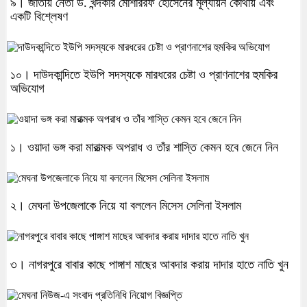
৯। জাতীয় নেতা ড. খন্দকার মোশাররফ হোসেনের মূল্যায়ন কোথায় এবং
একটি বিশ্লেষণ
১০। দাউদকান্দিতে ইউপি সদস্যকে মারধরের চেষ্টা ও প্রাণনাশের হুমকির
অভিযোগ
১। ওয়াদা ভঙ্গ করা মারাত্মক অপরাধ ও তাঁর শাস্তি কেমন হবে জেনে নিন
২। মেঘনা উপজেলাকে নিয়ে যা বললেন মিসেস সেলিনা ইসলাম
৩। নাগরপুরে বাবার কাছে পাঙ্গাশ মাছের আবদার করায় দাদার হাতে নাতি খুন