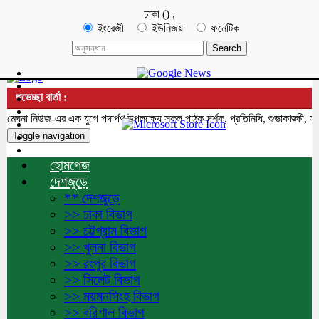
ঢাকা
(
)
,
ইংরেজী
ইউনিজয়
ফনেটিক
শুভেচ্ছা বার্তা :
না নিউজ-এর এক যুগে পদার্পণ উপলক্ষ্যে সকল পাঠক-দর্শক, প্রতিনিধি, শুভাকাঙ্ক্ষী, সহ
Toggle navigation
হোমপেজ
দেশজুড়ে
** দেশজুড়ে
>> ঢাকা বিভাগ
>> চট্টগ্রাম বিভাগ
>> খুলনা বিভাগ
>> রংপুর বিভাগ
>> সিলেট বিভাগ
>> ময়মনসিংহ বিভাগ
>> বরিশাল বিভাগ