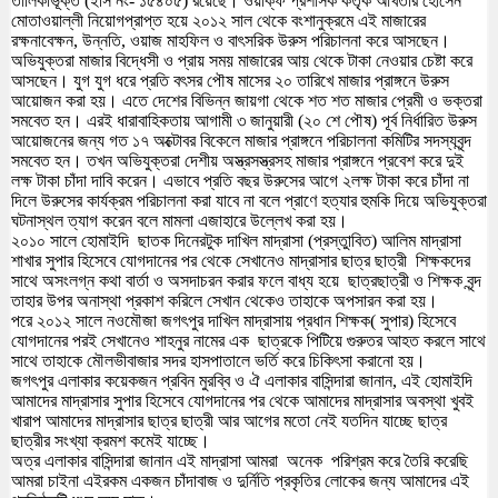
তালিকাভূক্ত (ইসি নং- ১৫৪০৫) রয়েছে। ওয়াক্ফ প্রশাসক কর্তৃক আখতার হোসেন
মোতাওয়াল্লী নিয়োগপ্রাপ্ত হয়ে ২০১২ সাল থেকে বংশানুক্রমে এই মাজারের
রক্ষনাবেক্ষন, উন্নতি, ওয়াজ মাহফিল ও বাৎসরিক উরুস পরিচালনা করে আসছেন।
অভিযুক্তরা মাজার বিদ্ধেসী ও প্রায় সময় মাজারের আয় থেকে টাকা নেওয়ার চেষ্টা করে
আসছেন। যুগ যুগ ধরে প্রতি বৎসর পৌষ মাসের ২০ তারিখে মাজার প্রাঙ্গনে উরুস
আয়োজন করা হয়। এতে দেশের বিভিন্ন জায়গা থেকে শত শত মাজার প্রেমী ও ভক্তরা
সমবেত হন। এরই ধারাবাহিকতায় আগামী ৩ জানুয়ারী (২০ শে পৌষ) পূর্ব নির্ধারিত উরুস
আয়োজনের জন্য গত ১৭ অক্টোবর বিকেলে মাজার প্রাঙ্গনে পরিচালনা কমিটির সদস্যবৃন্দ
সমবেত হন। তখন অভিযুক্তরা দেশীয় অস্ত্রসস্ত্রসহ মাজার প্রাঙ্গনে প্রবেশ করে দুই
লক্ষ টাকা চাঁদা দাবি করেন। এভাবে প্রতি বছর উরুসের আগে ২লক্ষ টাকা করে চাঁদা না
দিলে উরুসের কার্যক্রম পরিচালনা করা যাবে না বলে প্রাণে হত্যার হুমকি দিয়ে অভিযুক্তরা
ঘটনাস্থল ত্যাগ করেন বলে মামলা এজাহারে উল্লেখ করা হয়।
২০১০ সালে হোমাইদি ছাতক দিনেরটুক দাখিল মাদ্রাসা (প্রস্তুাবিত) আলিম মাদ্রাসা
শাখার সুপার হিসেবে যোগদানের পর থেকে সেখানেও মাদ্রাসার ছাত্র ছাত্রী শিক্ষকদের
সাথে অসংলগ্ন কথা বার্তা ও অসদাচরন করার ফলে বাধ্য হয়ে ছাত্রছাত্রী ও শিক্ষক বৃন্দ
তাহার উপর অনাস্থা প্রকাশ করিলে সেখান থেকেও তাহাকে অপসারন করা হয়।
পরে ২০১২ সালে নওমৌজা জগৎপুর দাখিল মাদ্রাসায় প্রধান শিক্ষক( সুপার) হিসেবে
যোগদানের পরই সেখানেও শাহনুর নামের এক ছাত্রকে পিটিয়ে গুরুতর আহত করলে সাথে
সাথে তাহাকে মৌলভীবাজার সদর হাসপাতালে ভর্তি করে চিকিৎসা করানো হয়।
জগৎপুর এলাকার কয়েকজন প্রবিন মুরব্বি ও ঐ এলাকার বাসিন্দারা জানান, এই হোমাইদি
আমাদের মাদ্রাসার সুপার হিসেবে যোগদানের পর থেকে আমাদের মাদ্রাসার অবস্থা খুবই
খারাপ আমাদের মাদ্রাসার ছাত্র ছাত্রী আর আগের মতো নেই যতদিন যাচ্ছে ছাত্র
ছাত্রীর সংখ্যা ক্রমশ কমেই যাচ্ছে।
অত্র এলাকার বাসিন্দারা জানান এই মাদ্রাসা আমরা অনেক পরিশ্রম করে তৈরি করেছি
আমরা চাইনা এইরকম একজন চাঁদাবাজ ও দুর্নিতি প্রকৃতির লোকের জন্য আমাদের এই