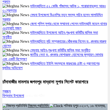
প্রদান
দাউদকান্দিতে ৫২ কেজি গাঁজাসহ আটক ১, পরোয়ানাভুক্ত আরও
৩ গ্রেপ্তার
মেঘনা উপজেলা বিএনপির নতুন সদস্য সচিব হলেন সালাউদ্দিন
সরকার
জেলা পুলিশ সুপার থেকে সম্মাননা পেলেন দাউদকান্দি মডেল থানার
এএসআই সজল
দাউদকান্দিতে উপজেলা আইন-শৃঙ্খলা কমিটির মাসিক সভা
অনুষ্ঠিত
দাউদকান্দিতে মুচি সম্প্রদায়ের খোঁজখবর নিলেন ড. খন্দকার মারুফ
হোসেন
মেঘনায় আইন-শৃঙ্খলা কমিটির মাসিক সভা অনুষ্ঠিত
জাতীয় নেতা ড. খন্দকার মোশাররফ হোসেনের মূল্যায়ন কোথায়
এবং একটি বিশ্লেষণ
দাউদকান্দিতে ইউপি সদস্যকে মারধরের চেষ্টা ও প্রাণনাশের
হুমকির অভিযোগ
চাঁদাবাজীর মামলায় জগতপুর মাদ্রাসা সুপার সিলেট কারাগারে
প্রচ্ছদ
বিশ্বনাথ উপজেলা
২৮৪১
বার পঠিত
নিজস্ব প্রতিনিধি
শনিবার দুপুর ০২:০৭, ১৬ নভেম্বর,