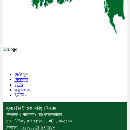
মেঘনা উপজেলাসহ দেশ ও প্রবাসের সকল সংবাদ সবার আগে জানতে আমাদের সাথেই
থাকুন।
ফেইসবুক
ফেইসবুক
টুইটার
অ্যান্ড্রয়েড
ইউটিউব
প্রধান নির্বাহীঃ মোঃ আরিফুল ইসলাম
সম্পাদক ও প্রকাশকঃ মোঃ কামরুজ্জামান
মেঘনা নিউজ, বংশাল (পুরান ঢাকা), ঢাকা-১১০০।
মোবাইলঃ
+৮৮ ০১৮৩৪-৬৭২৬৯৯