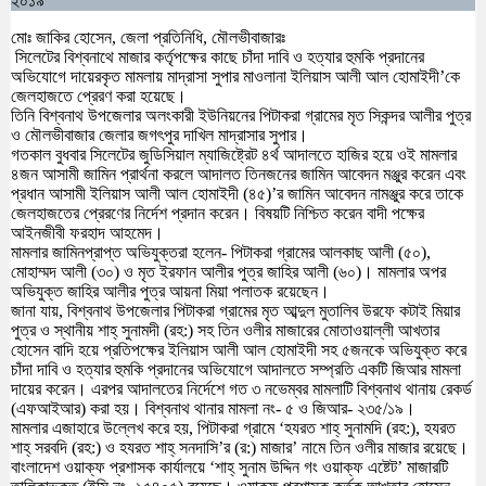
২০১৯
মোঃ জাকির হোসেন, জেলা প্রতিনিধি, মৌলভীবাজারঃ
সিলেটের বিশ্বনাথে মাজার কর্তৃপক্ষের কাছে চাঁদা দাবি ও হত্যার হুমকি প্রদানের
অভিযোগে দায়েরকৃত মামলায় মাদ্রাসা সুপার মাওলানা ইলিয়াস আলী আল হোমাইদী’কে
জেলহাজতে প্রেরণ করা হয়েছে।
তিনি বিশ্বনাথ উপজেলার অলংকারী ইউনিয়নের পিটাকরা গ্রামের মৃত সিকন্দর আলীর পুত্র
ও মৌলভীবাজার জেলার জগৎপুর দাখিল মাদ্রাসার সুপার।
গতকাল বুধবার সিলেটের জুডিসিয়াল ম্যাজিষ্ট্রেট ৪র্থ আদালতে হাজির হয়ে ওই মামলার
৪জন আসামী জামিন প্রার্থনা করলে আদালত তিনজনের জামিন আবেদন মঞ্জুর করেন এবং
প্রধান আসামী ইলিয়াস আলী আল হোমাইদী (৪৫)’র জামিন আবেদন নামঞ্জুর করে তাকে
জেলহাজতের প্রেরণের নির্দেশ প্রদান করেন। বিষয়টি নিশ্চিত করেন বাদী পক্ষের
আইনজীবী ফরহাদ আহমেদ।
মামলার জামিনপ্রাপ্ত অভিযুক্তরা হলেন- পিটাকরা গ্রামের আলকাছ আলী (৫০),
মোহাম্মদ আলী (৩০) ও মৃত ইরফান আলীর পুত্র জাহির আলী (৬০)। মামলার অপর
অভিযুক্ত জাহির আলীর পুত্র আয়না মিয়া পলাতক রয়েছেন।
জানা যায়, বিশ্বনাথ উপজেলার পিটাকরা গ্রামের মৃত আব্দুল মুতালিব উরফে কটাই মিয়ার
পুত্র ও স্থানীয় শাহ্ সুনামদী (রহ:) সহ তিন ওলীর মাজারের মোতাওয়াল্লী আখতার
হোসেন বাদি হয়ে প্রতিপক্ষের ইলিয়াস আলী আল হোমাইদী সহ ৫জনকে অভিযুক্ত করে
চাঁদা দাবি ও হত্যার হুমকি প্রদানের অভিযোগে আদালতে সম্প্রতি একটি জিআর মামলা
দায়ের করেন। এরপর আদালতের নির্দেশে গত ৩ নভেম্বর মামলাটি বিশ্বনাথ থানায় রেকর্ড
(এফআইআর) করা হয়। বিশ্বনাথ থানার মামলা নং- ৫ ও জিআর- ২৩৫/১৯।
মামলার এজাহারে উল্লেখ করে হয়, পিটাকরা গ্রামে ‘হযরত শাহ্ সুনামদি (রহ:), হযরত
শাহ্ সরবদি (রহ:) ও হযরত শাহ্ সনদাসি’র (র:) মাজার’ নামে তিন ওলীর মাজার রয়েছে।
বাংলাদেশ ওয়াক্ফ প্রশাসক কার্যালয়ে ‘শাহ্ সুনাম উদ্দিন গং ওয়াক্ফ এষ্টেট’ মাজারটি