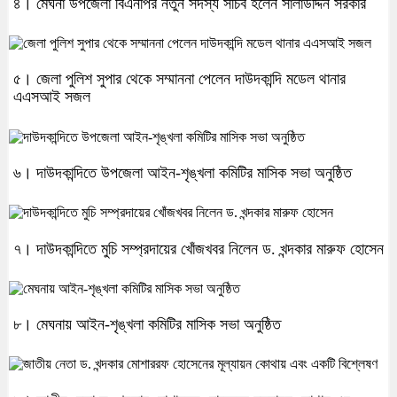
৪। মেঘনা উপজেলা বিএনপির নতুন সদস্য সচিব হলেন সালাউদ্দিন সরকার
৫। জেলা পুলিশ সুপার থেকে সম্মাননা পেলেন দাউদকান্দি মডেল থানার
এএসআই সজল
৬। দাউদকান্দিতে উপজেলা আইন-শৃঙ্খলা কমিটির মাসিক সভা অনুষ্ঠিত
৭। দাউদকান্দিতে মুচি সম্প্রদায়ের খোঁজখবর নিলেন ড. খন্দকার মারুফ হোসেন
৮। মেঘনায় আইন-শৃঙ্খলা কমিটির মাসিক সভা অনুষ্ঠিত