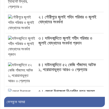
২। গৌরীপুরে জুলাই শহিদ পরিবার ও জুলাই
যোদ্ধাদের সংবর্ধনা
৩। দাউদকান্দিতে জুলাই শহীদ পরিবার ও
জুলাই যোদ্ধাদের সংবর্ধনা প্রদান
৪। দাউদকান্দিতে ৫২ কেজি গাঁজাসহ আটক
১, পরোয়ানাভুক্ত আরও ৩ গ্রেপ্তার
৫। মেঘনা উপজেলা বিএনপির নতুন সদস্য
সচিব হলেন সালাউদ্দিন সরকার
ফেসবুকে আমরা