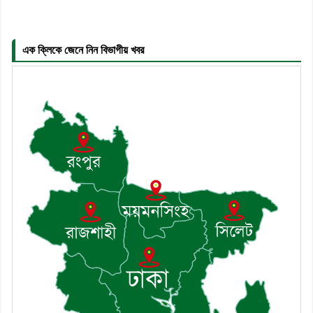
৬। জেলা পুলিশ সুপার থেকে সম্মাননা পেলেন
দাউদকান্দি মডেল থানার এএসআই সজল
এক ক্লিকে জেনে নিন বিভাগীয় খবর
৭। দাউদকান্দিতে উপজেলা আইন-শৃঙ্খলা
কমিটির মাসিক সভা অনুষ্ঠিত
৮। দাউদকান্দিতে মুচি সম্প্রদায়ের খোঁজখবর
নিলেন ড. খন্দকার মারুফ হোসেন
৯। মেঘনায় আইন-শৃঙ্খলা কমিটির মাসিক
সভা অনুষ্ঠিত
১০। জাতীয় নেতা ড. খন্দকার মোশাররফ
হোসেনের মূল্যায়ন কোথায় এবং একটি