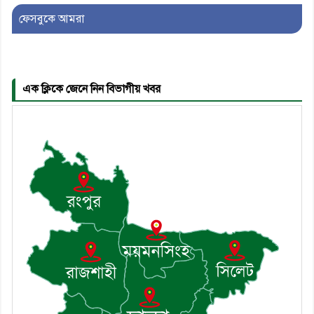
ফেসবুকে আমরা
৫। জেলা পুলিশ সুপার থেকে সম্মাননা
পেলেন দাউদকান্দি মডেল থানার
এএসআই সজল
এক ক্লিকে জেনে নিন বিভাগীয় খবর
৬। দাউদকান্দিতে উপজেলা আইন-
শৃঙ্খলা কমিটির মাসিক সভা অনুষ্ঠিত
৭। দাউদকান্দিতে মুচি সম্প্রদায়ের
খোঁজখবর নিলেন ড. খন্দকার মারুফ
হোসেন
৮। মেঘনায় আইন-শৃঙ্খলা কমিটির
মাসিক সভা অনুষ্ঠিত