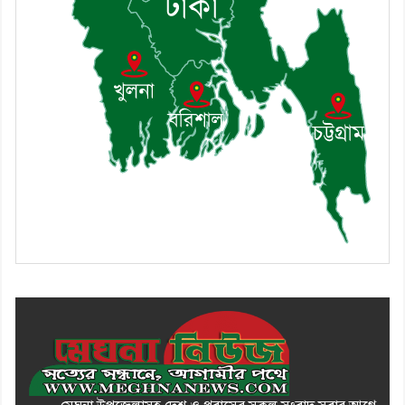
৯। জাতীয় নেতা ড. খন্দকার
মোশাররফ হোসেনের মূল্যায়ন কোথায়
এবং একটি বিশ্লেষণ
১০। দাউদকান্দিতে ইউপি সদস্যকে
মারধরের চেষ্টা ও প্রাণনাশের হুমকির
অভিযোগ