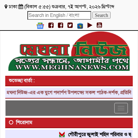
ঢাকা
(
বিকাল ৫:৫৫
)
শুক্রবার
,
৭ই আগস্ট, ২০২৬ খ্রিস্টাব্দ
শুভেচ্ছা বার্তা :
মেঘনা নিউজ-এর এক যুগে পদার্পণ উপলক্ষ্যে সকল পাঠক-দর্শক, প্রতিনিধি, শু
Toggle
navigat
শিরোনাম
গৌরীপুরে জুলাই শহিদ পরিবার ও জুলাই যো