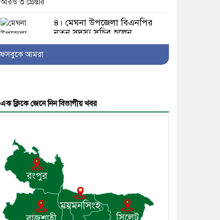
৪। মেঘনা উপজেলা বিএনপির
নতুন সদস্য সচিব হলেন
সালাউদ্দিন সরকার
ফেসবুকে আমরা
৫। জেলা পুলিশ সুপার থেকে
এক ক্লিকে জেনে নিন বিভাগীয় খবর
সম্মাননা পেলেন দাউদকান্দি
মডেল থানার এএসআই সজল
৬। দাউদকান্দিতে উপজেলা
আইন-শৃঙ্খলা কমিটির মাসিক
সভা অনুষ্ঠিত
৭। দাউদকান্দিতে মুচি