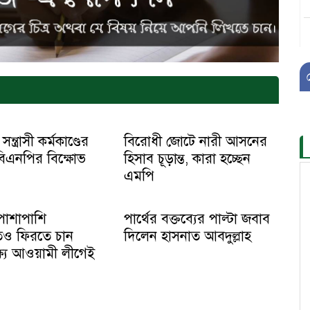
্ত্রাসী কর্মকাণ্ডের
বিরোধী জোটে নারী আসনের
 বিএনপির বিক্ষোভ
হিসাব চূড়ান্ত, কারা হচ্ছেন
এমপি
 পাশাপাশি
পার্থের বক্তব্যের পাল্টা জবাব
েও ফিরতে চান
দিলেন হাসনাত আবদুল্লাহ
্ষ্য আওয়ামী লীগেই