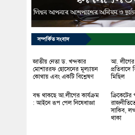
সম্পর্কিত সংবাদ
জাতীয় নেতা ড. খন্দকার
আ. লীগের সন
মোশাররফ হোসেনের মূল্যায়ন
প্রতিবাদে
কোথায় এবং একটি বিশ্লেষণ
মিছিল
বন্ধ থাকছে আ.লীগের কার্যক্রম
ক্রিকেটের
: আইনে রূপ পেল নিষেধাজ্ঞা
রাজনীতিত
সাকিব, লক
থাকা