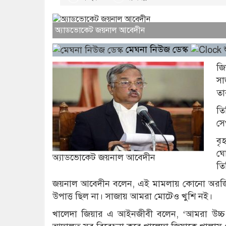
অ্যাডভোকেট জয়নাল আবেদীন
মেঘনা নিউজ ডেস্ক
শ
জি
সা
তা
তি
সে
বৃ
ঘো
অ্যাডভোকেট জয়নাল আবেদীন
তি
জয়নাল আবেদীন বলেন, এই মামলায় কোনো অরজিন
উপাত্ত ছিল না। সাজায় আমরা মোটেও খুশি নই।
খালেদা জিয়ার এ আইনজীবী বলেন, ‘আমরা উচ্চ 