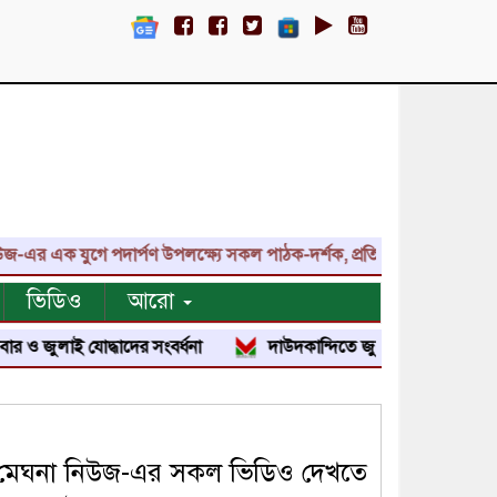
ক যুগে পদার্পণ উপলক্ষ্যে সকল পাঠক-দর্শক, প্রতিনিধি, শুভাকাঙ্ক্ষী, সহয
ভিডিও
আরো
াই যোদ্ধাদের সংবর্ধনা
দাউদকান্দিতে জুলাই শহীদ পরিবার ও জুলাই যো
মেঘনা নিউজ-এর সকল ভিডিও দেখতে