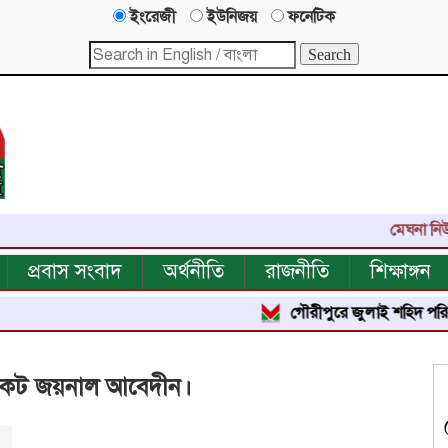
ইংরেজী
ইউনিজয়
ফনেটিক
মেঘনা নিউজ-এর এ
প্রবাস সংবাদ
অর্থনীতি
রাজনীতি
শিক্ষাঙ্গন
গৌরীপুরে জুলাই শহিদ পরিবার ও জুল
োকেট জয়নাল আবেদীন।