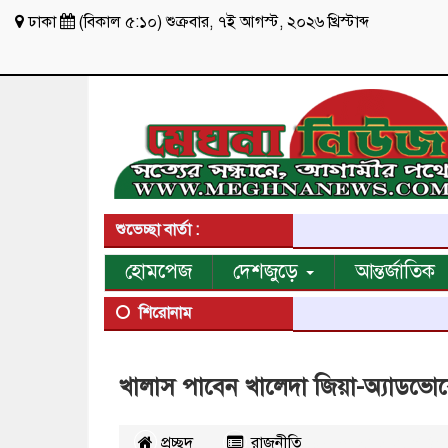
ঢাকা
(
বিকাল ৫:১০
)
শুক্রবার
,
৭ই আগস্ট, ২০২৬ খ্রিস্টাব্দ
শুভেচ্ছা বার্তা :
হোমপেজ
দেশজুড়ে
আন্তর্জাতিক
শিরোনাম
খালাস পাবেন খালেদা জিয়া-অ্যাডভ
প্রচ্ছদ
রাজনীতি
২৯৩৪৮
বার পঠিত