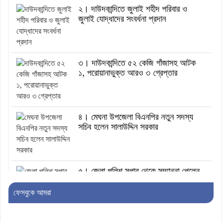
২। দাউদকান্দিতে জুলাই শহীদ পরিবার ও
জুলাই যোদ্ধাদের সংবর্ধনা প্রদান
৩। দাউদকান্দিতে ৫২ কেজি গাঁজাসহ আটক
১, পরোয়ানাভুক্ত আরও ৩ গ্রেপ্তার
৪। মেঘনা উপজেলা বিএনপির নতুন সদস্য
সচিব হলেন সালাউদ্দিন সরকার
৫। জেলা পুলিশ সুপার থেকে সম্মাননা পেলেন
দাউদকান্দি মডেল থানার এএসআই সজল
ফেসবুকে আমরা