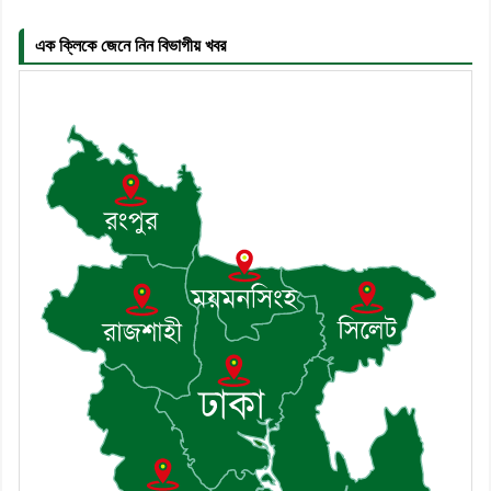
৬। দাউদকান্দিতে উপজেলা আইন-শৃঙ্খলা
কমিটির মাসিক সভা অনুষ্ঠিত
এক ক্লিকে জেনে নিন বিভাগীয় খবর
৭। দাউদকান্দিতে মুচি সম্প্রদায়ের খোঁজখবর
নিলেন ড. খন্দকার মারুফ হোসেন
৮। মেঘনায় আইন-শৃঙ্খলা কমিটির মাসিক
সভা অনুষ্ঠিত
৯। জাতীয় নেতা ড. খন্দকার মোশাররফ
হোসেনের মূল্যায়ন কোথায় এবং একটি
বিশ্লেষণ
১০। দাউদকান্দিতে ইউপি সদস্যকে মারধরের
চেষ্টা ও প্রাণনাশের হুমকির অভিযোগ