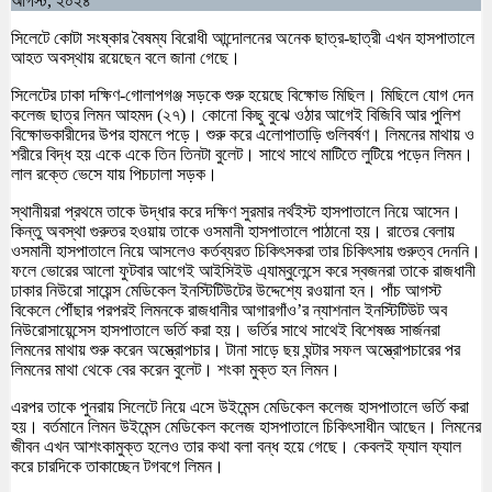
আগস্ট, ২০২৪
সিলেটে কোটা সংষ্কার বৈষম্য বিরোধী আন্দোলনের অনেক ছাত্র-ছাত্রী এখন হাসপাতালে
আহত অবস্থায় রয়েছেন বলে জানা গেছে।
সিলেটের ঢাকা দক্ষিণ-গোলাপগঞ্জ সড়কে শুরু হয়েছে বিক্ষোভ মিছিল। মিছিলে যোগ দেন
কলেজ ছাত্র লিমন আহমদ (২৭)। কোনো কিছু বুঝে ওঠার আগেই বিজিবি আর পুলিশ
বিক্ষোভকারীদের উপর হামলে পড়ে। শুরু করে এলোপাতাড়ি গুলিবর্ষণ। লিমনের মাথায় ও
শরীরে বিদ্ধ হয় একে একে তিন তিনটা বুলেট। সাথে সাথে মাটিতে লুটিয়ে পড়েন লিমন।
লাল রক্তে ভেসে যায় পিচঢালা সড়ক।
স্থানীয়রা প্রথমে তাকে উদ্ধার করে দক্ষিণ সুরমার নর্থইস্ট হাসপাতালে নিয়ে আসেন।
কিন্তু অবস্থা গুরুতর হওয়ায় তাকে ওসমানী হাসপাতালে পাঠানো হয়। রাতের বেলায়
ওসমানী হাসপাতালে নিয়ে আসলেও কর্তব্যরত চিকিৎসকরা তার চিকিৎসায় গুরুত্ব দেননি।
ফলে ভোরের আলো ফুটবার আগেই আইসিইউ এ্যাম্বুলেন্সে করে স্বজনরা তাকে রাজধানী
ঢাকার নিউরো সায়েন্স মেডিকেল ইনস্টিটিউটের উদ্দেশ্যে রওয়ানা হন। পাঁচ আগস্ট
বিকেলে পৌঁছার পরপরই লিমনকে রাজধানীর আগারগাঁও’র ন্যাশনাল ইনস্টিটিউট অব
নিউরোসায়েন্সেস হাসপাতালে ভর্তি করা হয়। ভর্তির সাথে সাথেই বিশেষজ্ঞ সার্জনরা
লিমনের মাথায় শুরু করেন অস্ত্রোপচার। টানা সাড়ে ছয় ঘন্টার সফল অস্ত্রোপচারের পর
লিমনের মাথা থেকে বের করেন বুলেট। শংকা মুক্ত হন লিমন।
এরপর তাকে পুনরায় সিলেটে নিয়ে এসে উইমেন্স মেডিকেল কলেজ হাসপাতালে ভর্তি করা
হয়। বর্তমানে লিমন উইমেন্স মেডিকেল কলেজ হাসপাতালে চিকিৎসাধীন আছেন। লিমনের
জীবন এখন আশংকামুক্ত হলেও তার কথা বলা বন্ধ হয়ে গেছে। কেবলই ফ্যাল ফ্যাল
করে চারদিকে তাকাচ্ছেন টগবগে লিমন।