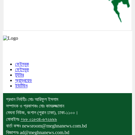
মেঘনা উপজেলাসহ দেশ ও প্রবাসের সকল সংবাদ সবার আগে জানতে আমাদের সাথেই
থাকুন।
ফেইসবুক
ফেইসবুক
টুইটার
অ্যান্ড্রয়েড
ইউটিউব
প্রধান নির্বাহীঃ মোঃ আরিফুল ইসলাম
সম্পাদক ও প্রকাশকঃ মোঃ কামরুজ্জামান
মেঘনা নিউজ, বংশাল (পুরান ঢাকা), ঢাকা-১১০০।
মোবাইলঃ
+৮৮ ০১৮৩৪-৬৭২৬৯৯
বার্তা কক্ষঃ newsroom@meghnanews.com.bd
বিজ্ঞাপনঃ ad@meghnanews.com.bd