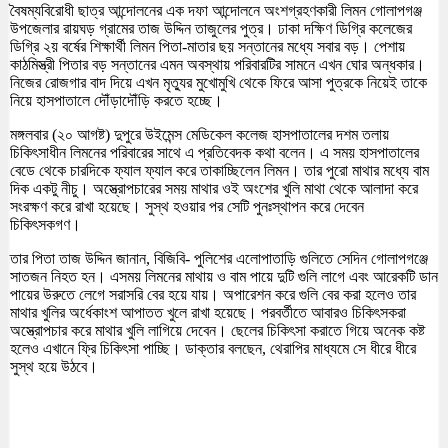
বৈষম্যবিরোধী ছাত্র আন্দোলনের এক দফা আন্দোলনে অংশগ্রহণকারী লিমন গোলাপগঞ্জ
উপজেলার রায়ঘড় গ্রামের তাজ উদ্দিন তাজুলের পুত্র। ঢাকা দক্ষিণ ডিগ্রি কলেজের
ডিগ্রি ২য় বর্ষের শিক্ষার্থী লিমন পিতা-মাতার ছয় সন্তানের মধ্যে সবার বড়। পেশায়
কাঠমিস্ত্রী পিতার বড় সন্তানের এমন অবস্থায় পরিবারটির সামনে এখন ঘোর অন্ধকার।
নিজের রোজগার বাদ দিয়ে এখন মৃত্যুর মুখোমুখি থেকে ফিরে আসা পুত্রকে নিয়েই তাকে
নিয়ে হাসপাতালে দৌঁড়াদৌঁড়ি করতে হচ্ছে।
মঙ্গলবার (২০ আগষ্ট) দুপুরে উইমেন্স মেডিকেল কলেজ হাসপাতালের দশম তলায়
চিকিৎসাধীন লিমনের পরিবারের সাথে এ প্রতিবেদক কথা বলেন। এ সময় হাসপাতালের
বেডে থেকে চারদিকে ফ্যাল ফ্যাল করে তাকাচ্ছিলেন লিমন। তার পুরো মাথার মধ্যে বাম
দিক একটু নীচু। অস্ত্রোপচারের সময় মাথার ওই অংশের খুলি মাথা থেকে আলাদা করে
সংরক্ষণ করে রাখা হয়েছে। সুস্থ হওয়ার পর সেটি পুনঃস্থাপন করে দেবেন
চিকিৎসকগণ।
তার পিতা তাজ উদ্দিন জানান, বিজিবি- পুলিশের এলোপাতাড়ি গুলিতে সেদিন গোলাপগঞ্জে
সাতজন নিহত হন। এসময় লিমনের মাথায় ও বাম পায়ে দুটি গুলি লাগে এবং আরেকটি ডান
পায়ের উরুতে লেগে সরাসরি বের হয়ে যায়। অপারেশন করে গুলি বের করা হলেও তার
মাথার খুলির অর্ধেকাংশ আপাতত খুলে রাখা হয়েছে। পরবর্তীতে আবারও চিকিৎসকরা
অস্ত্রোপচার করে মাথার খুলি লাগিয়ে দেবেন। ছেলের চিকিৎসা করাতে গিয়ে অনেক কষ্ট
হলেও এখানে ফ্রি চিকিৎসা পাচ্ছি। ডাক্তার বলছেন, থেরাপির মাধ্যমে সে ধীরে ধীরে
সুস্থ হয়ে উঠবে।