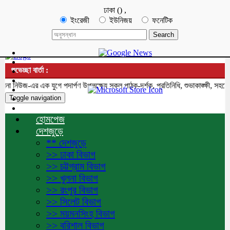
ঢাকা
(
)
,
ইংরেজী
ইউনিজয়
ফনেটিক
শুভেচ্ছা বার্তা :
িউজ-এর এক যুগে পদার্পণ উপলক্ষ্যে সকল পাঠক-দর্শক, প্রতিনিধি, শুভাকাঙ্ক্ষী, সহযোগী
Toggle navigation
হোমপেজ
দেশজুড়ে
** দেশজুড়ে
>> ঢাকা বিভাগ
>> চট্টগ্রাম বিভাগ
>> খুলনা বিভাগ
>> রংপুর বিভাগ
>> সিলেট বিভাগ
>> ময়মনসিংহ বিভাগ
>> বরিশাল বিভাগ