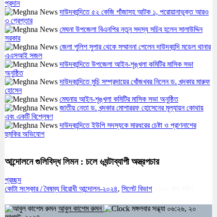
প্রদান
দাউদকান্দিতে ৫২ কেজি গাঁজাসহ আটক ১, পরোয়ানাভুক্ত আরও
৩ গ্রেপ্তার
মেঘনা উপজেলা বিএনপির নতুন সদস্য সচিব হলেন সালাউদ্দিন
সরকার
জেলা পুলিশ সুপার থেকে সম্মাননা পেলেন দাউদকান্দি মডেল থানার
এএসআই সজল
দাউদকান্দিতে উপজেলা আইন-শৃঙ্খলা কমিটির মাসিক সভা
অনুষ্ঠিত
দাউদকান্দিতে মুচি সম্প্রদায়ের খোঁজখবর নিলেন ড. খন্দকার মারুফ
হোসেন
মেঘনায় আইন-শৃঙ্খলা কমিটির মাসিক সভা অনুষ্ঠিত
জাতীয় নেতা ড. খন্দকার মোশাররফ হোসেনের মূল্যায়ন কোথায়
এবং একটি বিশ্লেষণ
দাউদকান্দিতে ইউপি সদস্যকে মারধরের চেষ্টা ও প্রাণনাশের
হুমকির অভিযোগ
আন্দোলনে গুলিবিদ্ধ লিমন : চলে ৬ঘন্টাব্যাপী অস্ত্রপচার
প্রচ্ছদ
কোটা সংস্কার / বৈষম্য বিরোধী আন্দোলন-২০২৪
,
সিলেট বিভাগ
২৫০০
বার পঠিত
আবুল কাশেম রুমন
মঙ্গলবার সন্ধ্যা ০৬:২৬, ২০