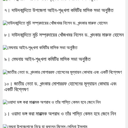
৭। দাউদকান্দিতে উপজেলা আইন-শৃঙ্খলা কমিটির মাসিক সভা অনুষ্ঠিত
৮। দাউদকান্দিতে মুচি সম্প্রদায়ের খোঁজখবর নিলেন ড. খন্দকার মারুফ হোসেন
৯। মেঘনায় আইন-শৃঙ্খলা কমিটির মাসিক সভা অনুষ্ঠিত
১০। জাতীয় নেতা ড. খন্দকার মোশাররফ হোসেনের মূল্যায়ন কোথায় এবং
একটি বিশ্লেষণ
১। ওয়াদা ভঙ্গ করা মারাত্মক অপরাধ ও তাঁর শাস্তি কেমন হবে জেনে নিন