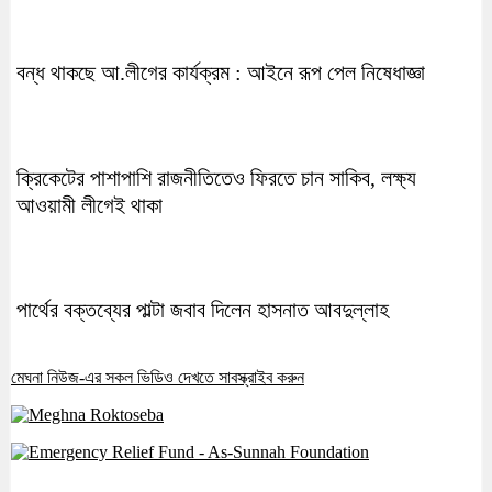
বন্ধ থাকছে আ.লীগের কার্যক্রম : আইনে রূপ পেল নিষেধাজ্ঞা
ক্রিকেটের পাশাপাশি রাজনীতিতেও ফিরতে চান সাকিব, লক্ষ্য
আওয়ামী লীগেই থাকা
পার্থের বক্তব্যের পাল্টা জবাব দিলেন হাসনাত আবদুল্লাহ
মেঘনা নিউজ-এর সকল ভিডিও দেখতে সাবস্ক্রাইব করুন