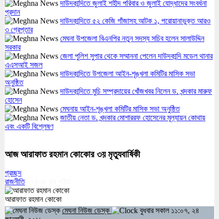
দাউদকান্দিতে জুলাই শহীদ পরিবার ও জুলাই যোদ্ধাদের সংবর্ধনা
প্রদান
দাউদকান্দিতে ৫২ কেজি গাঁজাসহ আটক ১, পরোয়ানাভুক্ত আরও
৩ গ্রেপ্তার
মেঘনা উপজেলা বিএনপির নতুন সদস্য সচিব হলেন সালাউদ্দিন
সরকার
জেলা পুলিশ সুপার থেকে সম্মাননা পেলেন দাউদকান্দি মডেল থানার
এএসআই সজল
দাউদকান্দিতে উপজেলা আইন-শৃঙ্খলা কমিটির মাসিক সভা
অনুষ্ঠিত
দাউদকান্দিতে মুচি সম্প্রদায়ের খোঁজখবর নিলেন ড. খন্দকার মারুফ
হোসেন
মেঘনায় আইন-শৃঙ্খলা কমিটির মাসিক সভা অনুষ্ঠিত
জাতীয় নেতা ড. খন্দকার মোশাররফ হোসেনের মূল্যায়ন কোথায়
এবং একটি বিশ্লেষণ
আজ আরাফাত রহমান কোকোর ৩য় মৃত্যুবার্ষিকী
প্রচ্ছদ
রাজনীতি
২২৪৩৪
বার পঠিত
আরাফাত রহমান কোকো
মেঘনা নিউজ ডেস্ক
বুধবার সকাল ১১:০৭, ২৪