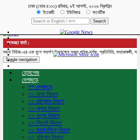
ঢাকা
(
ভোর ৪:৩২
)
রবিবার
,
৯ই আগস্ট, ২০২৬ খ্রিস্টাব্দ
ইংরেজী
ইউনিজয়
ফনেটিক
শুভেচ্ছা বার্তা :
 নিউজ-এর এক যুগে পদার্পণ উপলক্ষ্যে সকল পাঠক-দর্শক, প্রতিনিধি, শুভাকাঙ্ক্ষী, সহযো
Toggle navigation
হোমপেজ
দেশজুড়ে
** দেশজুড়ে
>> ঢাকা বিভাগ
>> চট্টগ্রাম বিভাগ
>> খুলনা বিভাগ
>> রংপুর বিভাগ
>> সিলেট বিভাগ
>> ময়মনসিংহ বিভাগ
>> বরিশাল বিভাগ