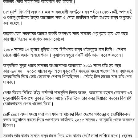
কামনায় দোয়া মাহফিলের আয়োজন করা হয়েছে।
দেশব্যাপী বিএনপি এবং এর অঙ্গ ও সহযোগী সংগঠনের সব পর্যায়ের নেতা-কর্মী, গুণগ্রাহী
ও শুভানুধ্যায়ীদের উক্ত আলোচনা সভা ও দোয়া মাহফিলে শরিক হওয়ার জন্য অনুরোধ
করা হয়েছে।
তত্ত্বাবধায়ক সরকারের আমলে জরুরি অবস্থার সময় মামলায় গ্রেপ্তার হয়ে এক বছর
কারাগারে ছিলেন আরাফাত রহমান কোকো।
২০০৮ সালের ১৭ জুলাই মুক্তি পেয়ে চিকিৎসার জন্য থাইল্যান্ড যান তিনি। সেখান
থেকে পাড়ি জমান মালয়েশিয়ায়। কুয়ালালামপুরে একটি বাড়ি ভাড়া করে থাকতেন।
অন্যদিকে মুদ্রা পাচার মামলায় বাংলাদেশের আদালতে ২০১১ সালে তাঁর ছয় বছর
কারাদণ্ড হয়। ২০১৩ সালের জুন মাসে যুক্তরাষ্ট্র সফরের সময়ে খালেদা জিয়া ব্যাংককে
যাত্রাবিরতি দিয়ে ছোট ছেলেকে দেখতে গিয়েছিলেন। সেটাই ছিল মায়ের সঙ্গে তাঁর শেষ
সাক্ষাৎ।
বেগম জিয়ার মিডিয়া উইং কর্মকর্তা শামসুদ্দিন দিদার বলেন, আরাফাত রহমান কোকোর ৩য়
মৃত্যুবার্ষিকী উপলক্ষে বুধবার বিকেল সাড়ে ৪টার দিকে তার কবর জিয়ারত করবেন বিএনপি
চেয়ারপারসন বেগম খালেদা জিয়া।
ছোট ছেলে এমন সময়ে মারা যান যখন মা খালেদা জিয়া দেশের গণতন্ত্র ও ভোটাধিককার
রক্ষার আন্দোলন করতে গিয়ে গুলশানের কার্যালয়ে ২০১৫ সালের ৩ জানুয়ারি থেকে অবরুদ্ধ
ছিলেন।
সরকার তাঁর বাসার সামনে বালুর ট্রাক দিয়ে এবং বাসার গেটে তালা লাগিয়ে রাখে। ছেলের