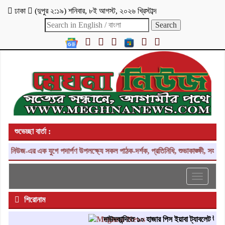
ঢাকা
(
দুপুর ২:১৯
)
শনিবার
,
৮ই আগস্ট, ২০২৬ খ্রিস্টাব্দ
শুভেচ্ছা বার্তা :
িউজ-এর এক যুগে পদার্পণ উপলক্ষ্যে সকল পাঠক-দর্শক, প্রতিনিধি, শুভাকাঙ্ক্ষী, সহযোগী
Toggle
navigati
শিরোনাম
দাউদকান্দিতে ১০ হাজার পিস ইয়াবা ট্যাবলেট উদ্ধার, 