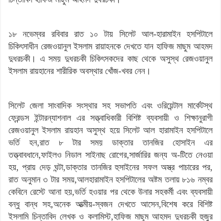
১৮ নভেম্বর রবিবার রাত ১০ টায় সিলেট আল-হারামাইন হসপিটালে
চিকিৎসাধীন রেজওয়ানুল ইসলাম রায়াহনকে দেখতে যান হাফিজ মাছুম আহমদ
দুধরচকী। এ সময় দুধরচকী চিকিৎসকদের কাছ থেকে অসুস্থ রেজওয়ানুল
ইসলাম রায়হানের শারীরিক অবস্থার খোঁজ-খবর নেন।
সিলেট জেলা সাংবাদিক সংস্থার সহ সভাপতি এবং ওরিয়েন্টাল মার্কেটস্থ
ফ্রেন্ডস ইন্টারন্যাশনাল এর সত্ত্বাধিকারী বিশিষ্ট ব্যবসায়ী ও শিক্ষানুরাগী
রেজওয়ানুল ইসলাম রায়হান অসুস্থ হয়ে সিলেট আল হারামাইন হসপিটালে
ভর্তি হন,রাত ৮ টার সময় ডাক্তার তানজির হোসাইন এর
তত্ত্বাবধানে,ফাইলও নিডাল সাইনাছ রোগের,সার্জারির জন্য অ-টিতে নেওয়া
হয়, প্রায় দেড় ঘন্টা,ডাক্তার তানজির হুসাইনের সফল অস্ত্র পাচারের পর,
রাত অনুমান ৩ টার সময়,আলহারামাইন হসপিটালের অষ্টম তলায় ৮১৬ নম্বর
কেবিনে রেস্টে আনা হয়,ভর্তি হওয়ার পর থেকে উনার সহকর্মী এবং ব্যবসায়ী
বন্ধু বান্ধ সহ,অনেক আত্মীয়-স্বজন দেখতে আসেন,বিশেষ করে বিশিষ্ট
ইসলামি চিন্তাবিদ লেখক ও কলামিস্ট,হাফিজ মাছুম আহমদ দুধরচকী হুজুর