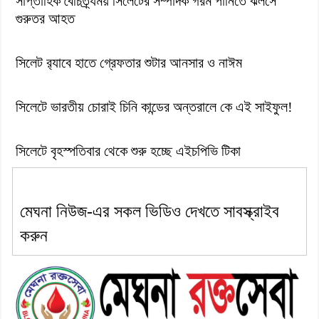
সাপ্তাহিক বৈচিত্র্যময় সিলেটের সম্পাদক গরম পানিতে ঝলসে
গুরুতর আহত
সিলেট র‌্যাবে হাতে গ্রেফতার শুটার আনসার ও নাঈম
সিলেটে ভারতীয় চোরাই চিনি কান্ডের অন্তরালে কে এই সাইফুল!
সিলেটে বৃহস্পতিবার থেকে শুরু হচ্ছে এইচপিভি টিকা
মেঘনা নিউজ-এর সকল ভিডিও দেখতে সাবস্ক্রাইব
করুন