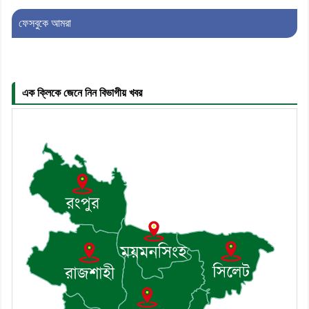
সচিব হলেন সালাউদ্দিন সরকার
ফেসবুকে আমরা
৬। জেলা পুলিশ সুপার থেকে সম্মাননা পেলেন
দাউদকান্দি মডেল থানার এএসআই সজল
এক ক্লিকে জেনে নিন বিভাগীয় খবর
৭। দাউদকান্দিতে উপজেলা আইন-শৃঙ্খলা
কমিটির মাসিক সভা অনুষ্ঠিত
৮। দাউদকান্দিতে মুচি সম্প্রদায়ের খোঁজখবর
নিলেন ড. খন্দকার মারুফ হোসেন
৯। মেঘনায় আইন-শৃঙ্খলা কমিটির মাসিক
সভা অনুষ্ঠিত