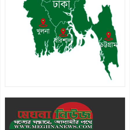
১০। জাতীয় নেতা ড. খন্দকার মোশাররফ
হোসেনের মূল্যায়ন কোথায় এবং একটি
বিশ্লেষণ