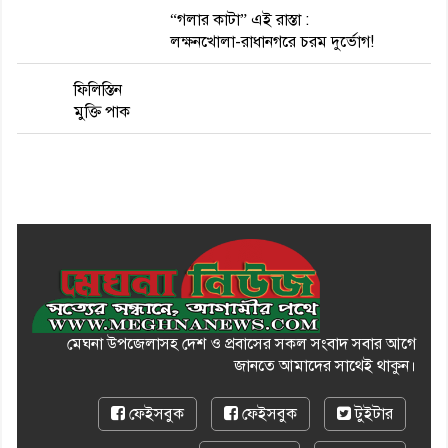
“গলার কাটা” এই রাস্তা :
লক্ষনখোলা-রাধানগরে চরম দুর্ভোগ!
ফিলিস্তিন
মুক্তি পাক
মেঘনা উপজেলাসহ দেশ ও প্রবাসের সকল সংবাদ সবার আগে
জানতে আমাদের সাথেই থাকুন।
ফেইসবুক
ফেইসবুক
টুইটার