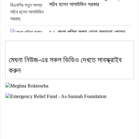
সচিব হলেন সালাউদ্দিন সরকার
৫। জেলা পুলিশ সুপার থেকে সম্মাননা পেলেন
দাউদকান্দি মডেল থানার এএসআই সজল
মেঘনা নিউজ-এর সকল ভিডিও দেখতে সাবস্ক্রাইব
৬। দাউদকান্দিতে উপজেলা আইন-শৃঙ্খলা
করুন
কমিটির মাসিক সভা অনুষ্ঠিত
৭। দাউদকান্দিতে মুচি সম্প্রদায়ের খোঁজখবর
নিলেন ড. খন্দকার মারুফ হোসেন
৮। মেঘনায় আইন-শৃঙ্খলা কমিটির মাসিক
সভা অনুষ্ঠিত