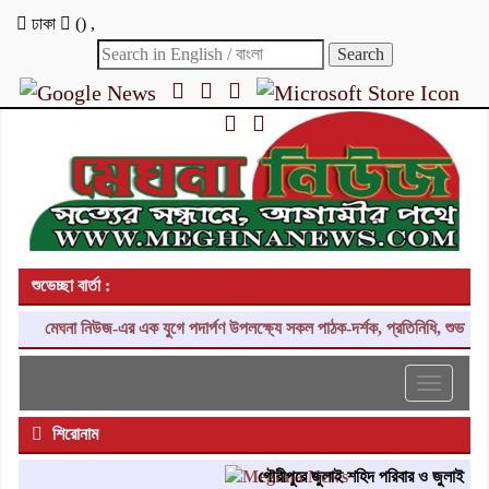
ঢাকা
(
)
,
শুভেচ্ছা বার্তা :
মেঘনা নিউজ-এর এক যুগে পদার্পণ উপলক্ষ্যে সকল পাঠক-দর্শক, প্রতিনিধি, শুভাকাঙ্
Toggle
navigati
শিরোনাম
গৌরীপুরে জুলাই শহিদ পরিবার ও জুলাই যোদ্ধা