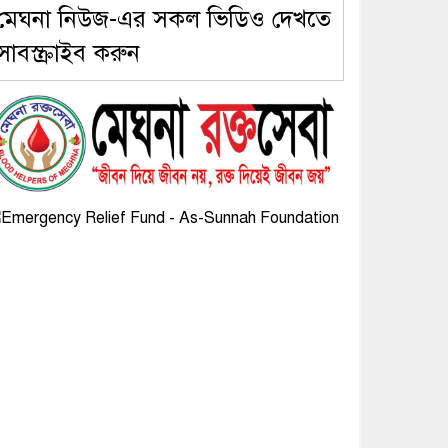
মেঘনা নিউজ-এর সকল ভিডিও দেখতে
সাবস্ক্রাইব করুন
৫। জেলা পুলিশ সুপার থেকে
সম্মাননা পেলেন দাউদকান্দি
মডেল থানার এএসআই সজল
৬। দাউদকান্দিতে উপজেলা
আইন-শৃঙ্খলা কমিটির মাসিক
সভা অনুষ্ঠিত
৭। দাউদকান্দিতে মুচি
সম্প্রদায়ের খোঁজখবর নিলেন ড.
খন্দকার মারুফ হোসেন
৮। মেঘনায় আইন-শৃঙ্খলা
কমিটির মাসিক সভা অনুষ্ঠিত