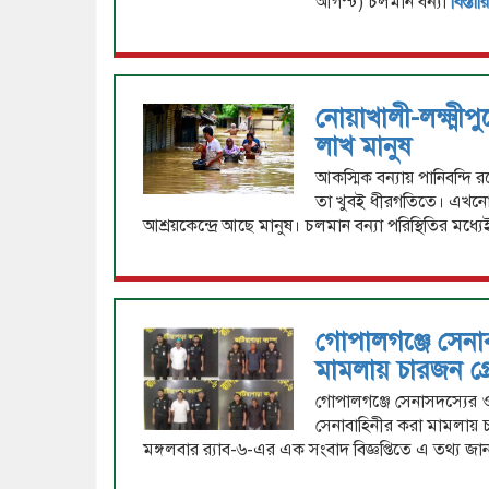
আগস্ট) চলমান বন্যা
বিস্তা
নোয়াখালী-লক্ষ্মীপ
লাখ মানুষ
আকস্মিক বন্যায় পানিবন্দি
তা খুবই ধীরগতিতে। এখনো
আশ্রয়কেন্দ্রে আছে মানুষ। চলমান বন্যা পরিস্থিতির মধ্য
গোপালগঞ্জে সেনাব
মামলায় চারজন গ্রে
গোপালগঞ্জে সেনাসদস্যের ও
সেনাবাহিনীর করা মামলায় চা
মঙ্গলবার র‍্যাব-৬-এর এক সংবাদ বিজ্ঞপ্তিতে এ তথ্য জ