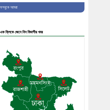
৫। জেলা পুলিশ সুপার থেকে সম্মাননা
ফেসবুকে আমরা
পেলেন দাউদকান্দি মডেল থানার
এএসআই সজল
এক ক্লিকে জেনে নিন বিভাগীয় খবর
৬। দাউদকান্দিতে উপজেলা আইন-
শৃঙ্খলা কমিটির মাসিক সভা অনুষ্ঠিত
৭। দাউদকান্দিতে মুচি সম্প্রদায়ের
খোঁজখবর নিলেন ড. খন্দকার মারুফ
হোসেন
৮। মেঘনায় আইন-শৃঙ্খলা কমিটির
মাসিক সভা অনুষ্ঠিত
৯। জাতীয় নেতা ড. খন্দকার মোশাররফ
হোসেনের মূল্যায়ন কোথায় এবং একটি
বিশ্লেষণ