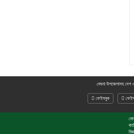
মেঘনা উপজেলাসহ দেশ ও
ফেইসবুক
ফেইস
মো
বা
বি