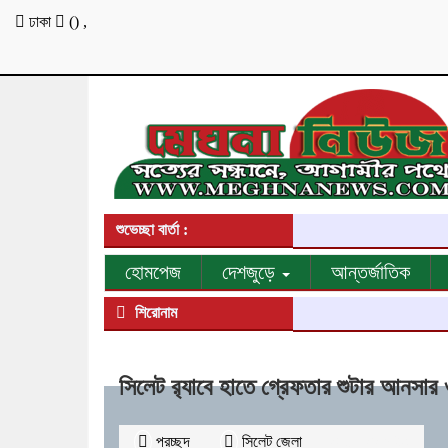
ঢাকা
(
)
,
শুভেচ্ছা বার্তা :
হোমপেজ
দেশজুড়ে
আন্তর্জাতিক
শিরোনাম
সিলেট র‌্যাবে হাতে গ্রেফতার শুটার আনসার
প্রচ্ছদ
সিলেট জেলা
২৬৪৯
বার পঠিত