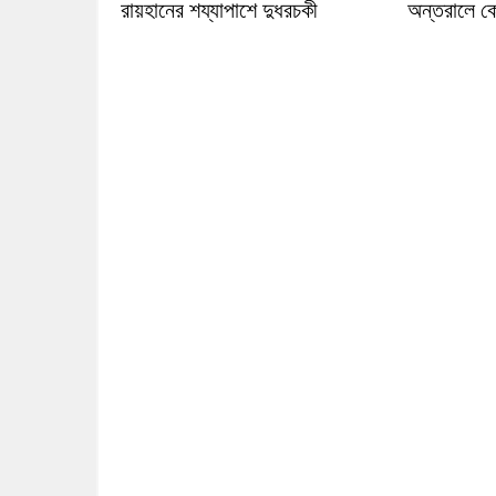
রায়হানের শয্যাপাশে দুধরচকী
অন্তরালে ক