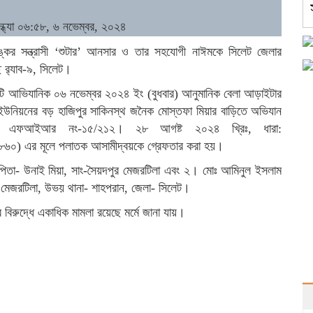
ন্ধ্যা ০৬:৫৮, ৬ নভেম্বর, ২০২৪
ঙ্কর সন্ত্রাসী ‘শুটার’ আনসার ও তার সহযোগী নাঈমকে সিলেট জেলার
 র‌্যাব-৯, সিলেট।
কটি আভিযানিক ০৬ নভেম্বর ২০২৪ ইং (বুধবার) আনুমানিক বেলা আড়াইটার
 ইউনিয়নের বড় হাজিপুর সাকিনস্থ জনৈক মোস্তফা মিয়ার বাড়িতে অভিযান
নার এফআইআর নং-১৫/২১২। ২৮ আগষ্ট ২০২৪ খ্রিঃ, ধারা:
) এর মূলে পলাতক আসামীদ্বয়কে গ্রেফতার করা হয়।
িতা- উনাই মিয়া, সাং-সৈয়দপুর মেজরটিলা এবং ২। মোঃ আমিনুল ইসলাম
মেজরটিলা, উভয় থানা- শাহপরান, জেলা- সিলেট।
 বিরুদ্ধে একাধিক মামলা রয়েছে মর্মে জানা যায়।