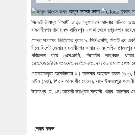
আবুল কাশেম রুমন
বুধবার স
সিলেটে বৈষম্য বিরোধী ছাত্র আন্দোলনে হামলার ঘটনায় ভয়
ওসমানীনগর থানার বড় হাজিরপুর এলাকা থেকে গ্রেফতার করেছে
গোপন সংবাদের ভিত্তিতে র‌্যাব-৯, সিপিএসসি, সিলেট এর এ
দিলে সিলেট জেলার ওসমানীনগর থানার ৩ নং পশ্চিম পৈলনপুর
পরিচালনা করে (এসএমপি, সিলেটের শাহপরান থা
১৪৩/৩৪১/৪৪৮/৩২৩/৩২৫/৩০৭/৩৮৫/৫০৬ পেনাল কোড ১৮৬০
গ্রেফতারকৃত আসামীদ্বয় ১। আনসার আহম্মদ রাহুল (৩০), প
নাঈম (২৩), পিতা- আলমগীর হোসেন, সাং- ইসলামপুর কলোনী 
উল্লেখ্য যে, ১নং আসামী ভয়ঙ্কর সন্ত্রাসী ‘শুটার’ আনসার এর
শেয়ার করুন