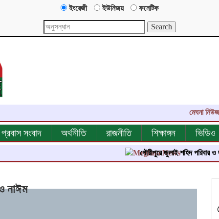
ইংরেজী
ইউনিজয়
ফনেটিক
মেঘনা নিউজ-এর এক
প্রবাস সংবাদ
অর্থনীতি
রাজনীতি
শিক্ষাঙ্গন
ভিডিও
গৌরীপুরে জুলাই শহিদ পরিবার ও জুলাই যোদ
 ও নাঈম