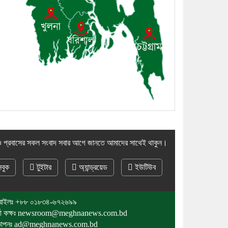
১০। দাউদকান্দিতে ইউপি সদস্যকে
মারধরের চেষ্টা ও প্রাণনাশের হুমকির
অভিযোগ
 প্রবাসের সকল সংবাদ সবার আগে জানতে আমাদের সাথেই থাকুন।
বুক
টুইটার
অ্যান্ড্রয়েড
ইউটিউব
বাইলঃ
+৮৮ ০১৮৩৪-৬৭২৬৯৯
র্তা কক্ষঃ newsroom@meghnanews.com.bd
জ্ঞাপনঃ ad@meghnanews.com.bd