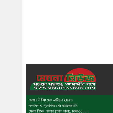
প্রধান নির্বাহীঃ মোঃ আরিফুল ইসলাম
সম্পাদক ও প্রকাশকঃ মোঃ কামরুজ্জামান
মেঘনা নিউজ, বংশাল (পুরান ঢাকা), ঢাকা-১১০০।