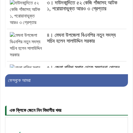
৩। দাউদকান্দিতে ৫২ কেজি গাঁজাসহ আটক
১, পরোয়ানাভুক্ত আরও ৩ গ্রেপ্তার
৪। মেঘনা উপজেলা বিএনপির নতুন সদস্য
সচিব হলেন সালাউদ্দিন সরকার
৫। জেলা পুলিশ সুপার থেকে সম্মাননা পেলেন
দাউদকান্দি মডেল থানার এএসআই সজল
ফেসবুকে আমরা
৬। দাউদকান্দিতে উপজেলা আইন-শৃঙ্খলা
কমিটির মাসিক সভা অনুষ্ঠিত
এক ক্লিকে জেনে নিন বিভাগীয় খবর
৭। দাউদকান্দিতে মুচি সম্প্রদায়ের খোঁজখবর
নিলেন ড. খন্দকার মারুফ হোসেন