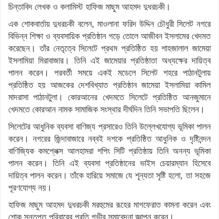
চিন্তাবিদ লেখক ও কলামিস্ট হাফিজ মাছুম আহমদ দুধরচকী।
এক শোকবার্তায় দুধরচকী বলেন, মাওলানা ফরিদ উদ্দিন চৌধুরী সিলেট নগরে
বিভিন্ন শিক্ষা ও ব্যবসায়িক প্রতিষ্ঠান গড়ে তোলে আজীবন ইসলামের খেদমত
করেছেন। তাঁর নেতৃত্বে সিলেটে প্রথম প্রতিষ্ঠিত হয় শাহজালাল জামেয়া
ইসলামিয়া মিরাবাজার। তিনি এই জামেয়ার প্রতিষ্ঠাতা অধ্যক্ষের দায়িত্ব
পালন করেন। পরবর্তী সময়ে একই মডেলে সিলেট শহরে পাঠানটুলায়
প্রতিষ্ঠিত হয় আজকের দেশবিখ্যাত প্রতিষ্ঠান জামেয়া ইসলামিয়া কামিল
মাদরাসা পাঠানটুলা। কোরআনের খেদমতে সিলেটে প্রতিষ্ঠিত আনজুমানে
খেদমতে কোরআন নামক সামাজিক সংস্থার দীর্ঘদিন তিনি সভাপতি ছিলেন।
সিলেটের আধুনিক ব্যবসা বাণিজ্য প্রসারেও তিনি উল্লেখযোগ্য ভূমিকা পালন
করেন। নগরের জিন্দাবাজারে নব্বই দশকে প্রতিষ্ঠিত আধুনিক ও দৃষ্টিনন্দন
বাণিজ্যিক কমপ্লেক্স আলহামরা শপিং সিটি প্রতিষ্ঠায় তিনি অনন্য ভূমিকা
পালন করেন। তিনি এই ব্যবসা প্রতিষ্ঠানের ভাইস চেয়ারম্যান হিসেবে
দায়িত্ব পালন করেন। তাঁকে হারিয়ে সমাজে যে শূন্যতা সৃষ্টি হলো, তা সহজে
পূরণযোগ্য নয়।
হাফিজ মাছুম আহমদ দুধরচকী মরহুমের রূহের মাগফেরাত কামনা করেন এবং
শোক সন্তপ্ত পরিবারের প্রতি গভীর সমাবেদনা জ্ঞাপন করেন।