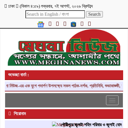
ঢাকা
(
বিকাল ৪:৫৯
)
শুক্রবার
,
৭ই আগস্ট, ২০২৬ খ্রিস্টাব্দ
শুভেচ্ছা বার্তা :
া নিউজ-এর এক যুগে পদার্পণ উপলক্ষ্যে সকল পাঠক-দর্শক, প্রতিনিধি, শুভাকাঙ্ক্ষী, সহয
Toggle
navigati
শিরোনাম
গৌরীপুরে জুলাই শহিদ পরিবার ও জুলাই যোদ্ধাদের স