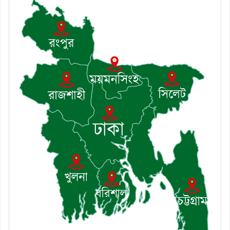
৮। মেঘনায় আইন-শৃঙ্খলা কমিটির মাসিক
সভা অনুষ্ঠিত
৯। জাতীয় নেতা ড. খন্দকার মোশাররফ
হোসেনের মূল্যায়ন কোথায় এবং একটি
বিশ্লেষণ
১০। দাউদকান্দিতে ইউপি সদস্যকে মারধরের
চেষ্টা ও প্রাণনাশের হুমকির অভিযোগ