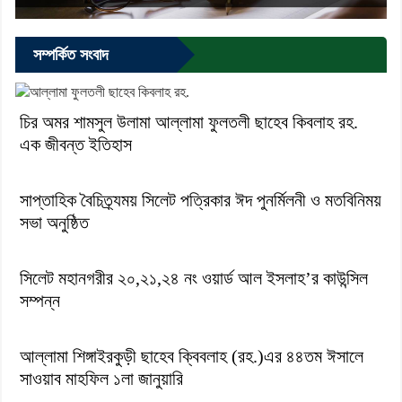
সম্পর্কিত সংবাদ
চির অমর শামসুল উলামা আল্লামা ফুলতলী ছাহেব কিবলাহ রহ.
এক জীবন্ত ইতিহাস
সাপ্তাহিক বৈচিত্র্যময় সিলেট পত্রিকার ঈদ পুনর্মিলনী ও মতবিনিময়
সভা অনুষ্ঠিত
সিলেট মহানগরীর ২০,২১,২৪ নং ওয়ার্ড আল ইসলাহ’র কাউন্সিল
সম্পন্ন
আল্লামা শিঙ্গাইরকুড়ী ছাহেব ক্বিবলাহ (রহ.)এর ৪৪তম ঈসালে
সাওয়াব মাহফিল ১লা জানুয়ারি