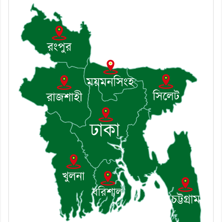
৭। দাউদকান্দিতে মুচি সম্প্রদায়ের
খোঁজখবর নিলেন ড. খন্দকার মারুফ
হোসেন
৮। মেঘনায় আইন-শৃঙ্খলা কমিটির
মাসিক সভা অনুষ্ঠিত
৯। জাতীয় নেতা ড. খন্দকার
মোশাররফ হোসেনের মূল্যায়ন কোথায়
এবং একটি বিশ্লেষণ
১০। দাউদকান্দিতে ইউপি সদস্যকে
মারধরের চেষ্টা ও প্রাণনাশের হুমকির
অভিযোগ