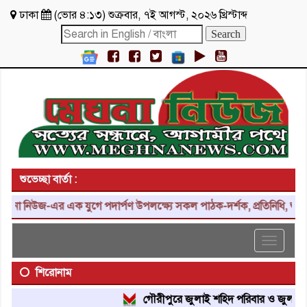
ঢাকা
(
ভোর ৪:১৩
)
শুক্রবার
,
৭ই আগস্ট, ২০২৬ খ্রিস্টাব্দ
শুভেচ্ছা বার্তা :
-এর এক যুগে পদার্পণ উপলক্ষ্যে সকল পাঠক-দর্শক, প্রতিনিধি, শুভাকাঙ্ক্ষী
Toggle
navigat
শিরোনাম
গৌরীপুরে জুলাই শহিদ পরিবার ও জুলাই যোদ্ধাদে