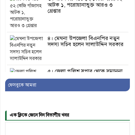
আটক ১, পরোয়ানাভুক্ত আরও ৩
গ্রেপ্তার
৪। মেঘনা উপজেলা বিএনপির নতুন
সদস্য সচিব হলেন সালাউদ্দিন সরকার
৫। জেলা পুলিশ সুপার থেকে সম্মাননা
পেলেন দাউদকান্দি মডেল থানার
এএসআই সজল
ফেসবুকে আমরা
এক ক্লিকে জেনে নিন বিভাগীয় খবর
৬। দাউদকান্দিতে উপজেলা আইন-
শৃঙ্খলা কমিটির মাসিক সভা অনুষ্ঠিত