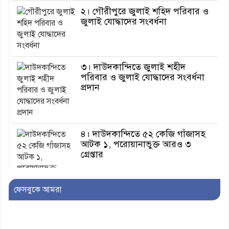
২। গৌরীপুরে জুলাই শহিদ পরিবার ও
জুলাই যোদ্ধাদের সংবর্ধনা
৩। দাউদকান্দিতে জুলাই শহীদ
পরিবার ও জুলাই যোদ্ধাদের সংবর্ধনা
প্রদান
৪। দাউদকান্দিতে ৫২ কেজি গাঁজাসহ
আটক ১, পরোয়ানাভুক্ত আরও ৩
গ্রেপ্তার
ফেসবুকে আমরা
৫। মেঘনা উপজেলা বিএনপির নতুন
সদস্য সচিব হলেন সালাউদ্দিন সরকার