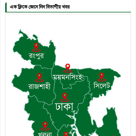
এক ক্লিকে জেনে নিন বিভাগীয় খবর
৬। জেলা পুলিশ সুপার থেকে সম্মাননা
পেলেন দাউদকান্দি মডেল থানার
এএসআই সজল
৭। দাউদকান্দিতে উপজেলা আইন-
শৃঙ্খলা কমিটির মাসিক সভা অনুষ্ঠিত
৮। দাউদকান্দিতে মুচি সম্প্রদায়ের
খোঁজখবর নিলেন ড. খন্দকার মারুফ
হোসেন
৯। মেঘনায় আইন-শৃঙ্খলা কমিটির
মাসিক সভা অনুষ্ঠিত
১০। জাতীয় নেতা ড. খন্দকার