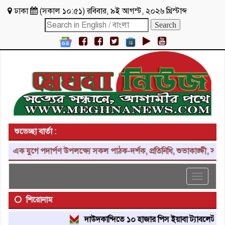
ঢাকা
(
সকাল ১০:৫১
)
রবিবার
,
৯ই আগস্ট, ২০২৬ খ্রিস্টাব্দ
শুভেচ্ছা বার্তা :
যুগে পদার্পণ উপলক্ষ্যে সকল পাঠক-দর্শক, প্রতিনিধি, শুভাকাঙ্ক্ষী, সহযোগ
Toggle
navigat
শিরোনাম
দাউদকান্দিতে ১০ হাজার পিস ইয়াবা ট্যাবলেট উদ্ধার, গ