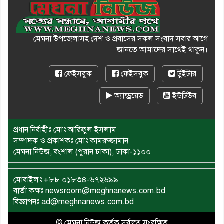
মেঘনা উপজেলাসহ দেশ ও প্রবাসের সকল সংবাদ সবার আগে
জানতে আমাদের সাথেই থাকুন।
ফেইসবুক
ফেইসবুক
টুইটার
অ্যান্ড্রয়েড
ইউটিউব
প্রধান নির্বাহীঃ মোঃ আরিফুল ইসলাম
সম্পাদক ও প্রকাশকঃ মোঃ কামরুজ্জামান
মেঘনা নিউজ, বংশাল (পুরান ঢাকা), ঢাকা-১১০০।
মোবাইলঃ
+৮৮ ০১৮৩৪-৬৭২৬৯৯
বার্তা কক্ষঃ newsroom@meghnanews.com.bd
বিজ্ঞাপনঃ ad@meghnanews.com.bd
© মেঘনা নিউজ কর্তৃক সর্বস্বত্ব সংরক্ষিত