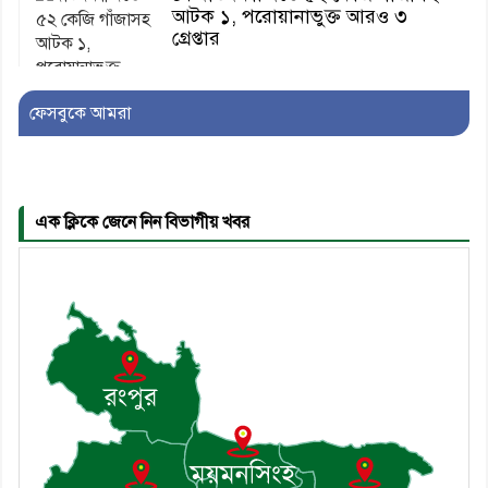
আটক ১, পরোয়ানাভুক্ত আরও ৩
গ্রেপ্তার
ফেসবুকে আমরা
৫। মেঘনা উপজেলা বিএনপির নতুন
সদস্য সচিব হলেন সালাউদ্দিন সরকার
এক ক্লিকে জেনে নিন বিভাগীয় খবর
৬। জেলা পুলিশ সুপার থেকে সম্মাননা
পেলেন দাউদকান্দি মডেল থানার
এএসআই সজল
৭। দাউদকান্দিতে উপজেলা আইন-
শৃঙ্খলা কমিটির মাসিক সভা অনুষ্ঠিত
৮। দাউদকান্দিতে মুচি সম্প্রদায়ের