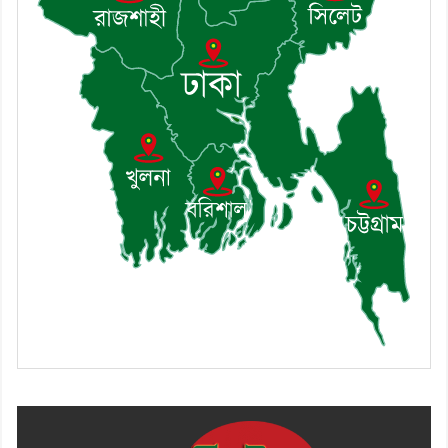
খোঁজখবর নিলেন ড. খন্দকার মারুফ
হোসেন
৯। মেঘনায় আইন-শৃঙ্খলা কমিটির
মাসিক সভা অনুষ্ঠিত
১০। জাতীয় নেতা ড. খন্দকার
মোশাররফ হোসেনের মূল্যায়ন কোথায়
এবং একটি বিশ্লেষণ