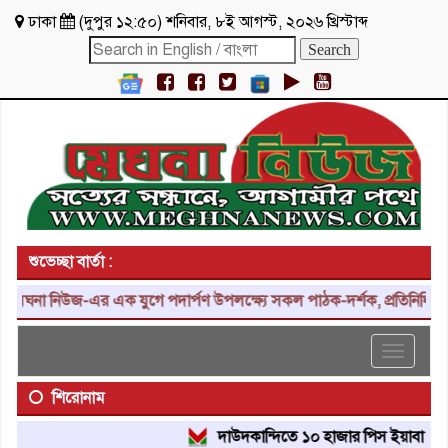
ঢাকা
(
দুপুর ১২:৫০
)
শনিবার
,
৮ই আগস্ট, ২০২৬ খ্রিস্টাব্দ
শুভেচ্ছা বার্তা :
ঘনা নিউজ-এর এক যুগে পদার্পণ উপলক্ষ্যে সকল পাঠক-দর্শক, প্রতিনিধি, শুভা
Toggle
navigat
শিরোনাম
দাউদকান্দিতে ১০ হাজার পিস ইয়াবা ট্যাবলেট 