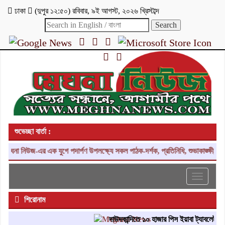
ঢাকা
(
দুপুর ১২:৫০
)
রবিবার
,
৯ই আগস্ট, ২০২৬ খ্রিস্টাব্দ
শুভেচ্ছা বার্তা :
ঘনা নিউজ-এর এক যুগে পদার্পণ উপলক্ষ্যে সকল পাঠক-দর্শক, প্রতিনিধি, শুভাকাঙ্ক্ষী, স
Toggle
navigati
শিরোনাম
দাউদকান্দিতে ১০ হাজার পিস ইয়াবা ট্যাবলেট উদ্ধা