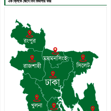
এক ক্লিকে জেনে নিন বিভাগীয় খবর
৭। দাউদকান্দিতে উপজেলা আইন-শৃঙ্খলা
কমিটির মাসিক সভা অনুষ্ঠিত
৮। দাউদকান্দিতে মুচি সম্প্রদায়ের খোঁজখবর
নিলেন ড. খন্দকার মারুফ হোসেন
৯। মেঘনায় আইন-শৃঙ্খলা কমিটির মাসিক
সভা অনুষ্ঠিত
১০। জাতীয় নেতা ড. খন্দকার মোশাররফ
হোসেনের মূল্যায়ন কোথায় এবং একটি
বিশ্লেষণ