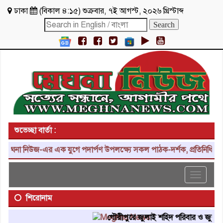
ঢাকা
(
বিকাল ৪:১৫
)
শুক্রবার
,
৭ই আগস্ট, ২০২৬ খ্রিস্টাব্দ
শুভেচ্ছা বার্তা :
না নিউজ-এর এক যুগে পদার্পণ উপলক্ষ্যে সকল পাঠক-দর্শক, প্রতিনিধি, শুভাক
Toggle
navigat
শিরোনাম
গৌরীপুরে জুলাই শহিদ পরিবার ও জুলাই যোদ