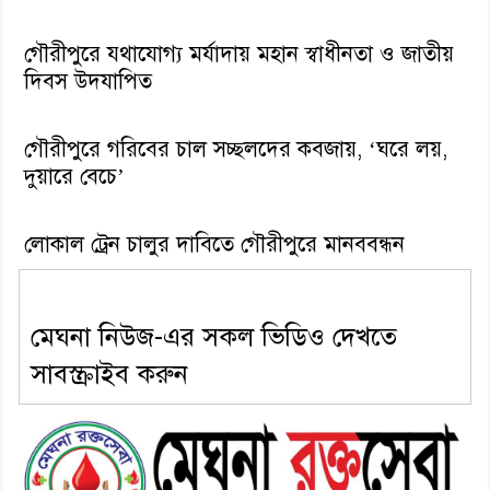
গৌরীপুরে যথাযোগ্য মর্যাদায় মহান স্বাধীনতা ও জাতীয়
দিবস উদযাপিত
গৌরীপুরে গরিবের চাল সচ্ছলদের কবজায়, ‘ঘরে লয়,
দুয়ারে বেচে’
লোকাল ট্রেন চালুর দাবিতে গৌরীপুরে মানববন্ধন
মেঘনা নিউজ-এর সকল ভিডিও দেখতে
সাবস্ক্রাইব করুন