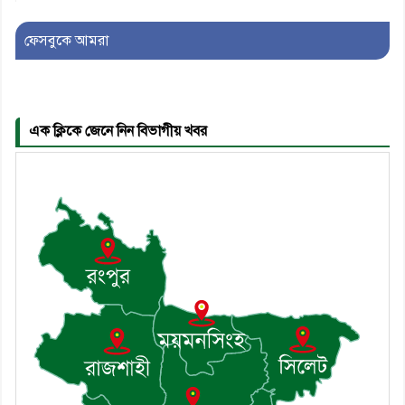
৫। জেলা পুলিশ সুপার থেকে সম্মাননা
ফেসবুকে আমরা
পেলেন দাউদকান্দি মডেল থানার
এএসআই সজল
এক ক্লিকে জেনে নিন বিভাগীয় খবর
৬। দাউদকান্দিতে উপজেলা আইন-
শৃঙ্খলা কমিটির মাসিক সভা অনুষ্ঠিত
৭। দাউদকান্দিতে মুচি সম্প্রদায়ের
খোঁজখবর নিলেন ড. খন্দকার মারুফ
হোসেন
৮। মেঘনায় আইন-শৃঙ্খলা কমিটির
মাসিক সভা অনুষ্ঠিত