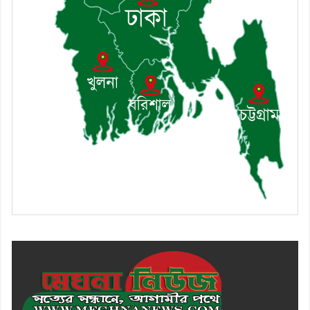
৯। জাতীয় নেতা ড. খন্দকার
মোশাররফ হোসেনের মূল্যায়ন কোথায়
এবং একটি বিশ্লেষণ
১০। দাউদকান্দিতে ইউপি সদস্যকে
মারধরের চেষ্টা ও প্রাণনাশের হুমকির
অভিযোগ