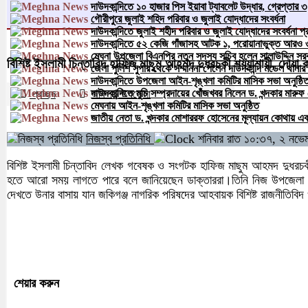
দাউদকান্দিতে ১০ হাজার পিস ইয়াবা ট্যাবলেট উদ্ধার, গ্রেপ্তার ৩
গৌরীপুরে জুলাই শহিদ পরিবার ও জুলাই যোদ্ধাদের সংবর্ধনা
দাউদকান্দিতে জুলাই শহীদ পরিবার ও জুলাই যোদ্ধাদের সংবর্ধনা প্
দাউদকান্দিতে ৫২ কেজি গাঁজাসহ আটক ১, পরোয়ানাভুক্ত আরও ৩
মেঘনা উপজেলা বিএনপির নতুন সদস্য সচিব হলেন সালাউদ্দিন সর
বিশিষ্ট ইসলামী চিন্তাবিদ হাফিজ মাছুম আহমদ দুধরচকী শয্যাশায়ী, দোয়া 
জেলা পুলিশ সুপার থেকে সম্মাননা পেলেন দাউদকান্দি মডেল থ
দাউদকান্দিতে উপজেলা আইন-শৃঙ্খলা কমিটির মাসিক সভা অনুষ্ঠি
দাউদকান্দিতে মুচি সম্প্রদায়ের খোঁজখবর নিলেন ড. খন্দকার মারু
প্রচ্ছদ
জকিগঞ্জ উপজেলা
২৯৯২
বার পঠিত
মেঘনায় আইন-শৃঙ্খলা কমিটির মাসিক সভা অনুষ্ঠিত
জাতীয় নেতা ড. খন্দকার মোশাররফ হোসেনের মূল্যায়ন কোথায় এব
নিজস্ব প্রতিনিধি
শনিবার রাত ১০:৩৭, ২ নভে
বিশিষ্ট ইসলামী চিন্তাবিদ লেখক গবেষক ও সংগটক হাফিজ মাছুম আহমদ দুধরচক
হতে আরো সময় লাগতে পারে বলে জানিয়েছেন ডাক্তাররা।তিনি নিজ উপজেলা জকি
দেখতে উনার বাসায় যান জকিগঞ্জ নাগরিক পরিষদের আহবায়ক বিশিষ্ট রাজনীতিব
শেয়ার করুন