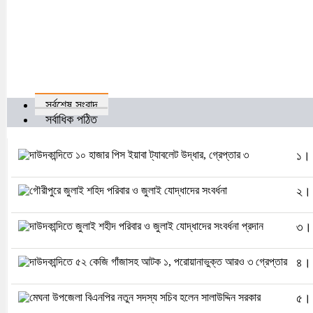
সর্বশেষ সংবাদ
সর্বাধিক পঠিত
১। দ
২। 
৩। দ
৪। 
৫। 