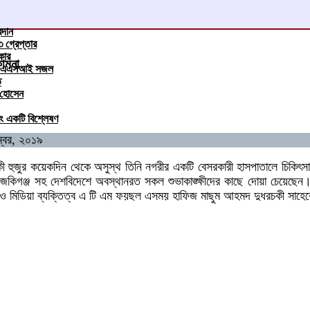
রদান
 গ্রেপ্তার
কার
কামনা
ানার এএসআই সজল
ত
ফ হোসেন
ং একটি বিশ্লেষণ
ম্বর, ২০১৯
ী হুজুর কয়েকদিন থেকে অসুস্থ তিনি নগরীর একটি বেসরকারী হাসপাতালে চিকিৎ
গঞ্জ সহ দেশবিদেশে অবস্থানরত সকল শুভাকাঙ্ক্ষীদের কাছে দোয়া চেয়েছেন।অদ
িদ ও মিডিয়া ব্যক্তিত্ব এ টি এম ফয়ছল এসময় হাফিজ মাছুম আহমদ দুধরচকী সাহে