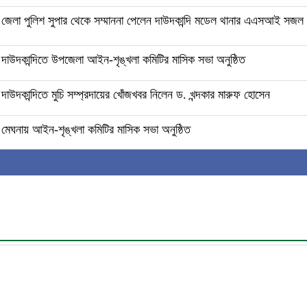
জেলা পুলিশ সুপার থেকে সম্মাননা পেলেন দাউদকান্দি মডেল থানার এএসআই সজল
দাউদকান্দিতে উপজেলা আইন-শৃঙ্খলা কমিটির মাসিক সভা অনুষ্ঠিত
দাউদকান্দিতে মুচি সম্প্রদায়ের খোঁজখবর নিলেন ড. খন্দকার মারুফ হোসেন
মেঘনায় আইন-শৃঙ্খলা কমিটির মাসিক সভা অনুষ্ঠিত
 জাতীয় নেতা ড. খন্দকার মোশাররফ হোসেনের মূল্যায়ন কোথায় এবং একটি বিশ্লে