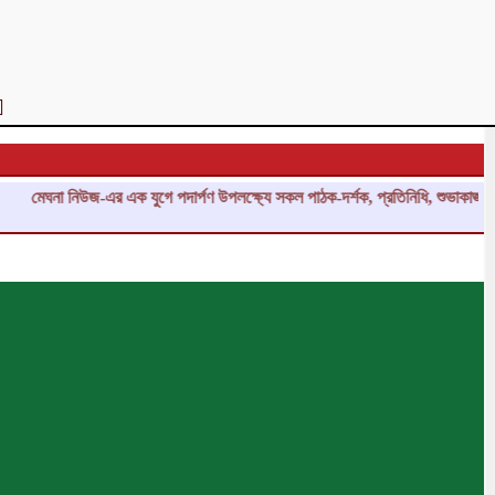
 নিউজ-এর এক যুগে পদার্পণ উপলক্ষ্যে সকল পাঠক-দর্শক, প্রতিনিধি, শুভাকাঙ্ক্ষী, সহযো