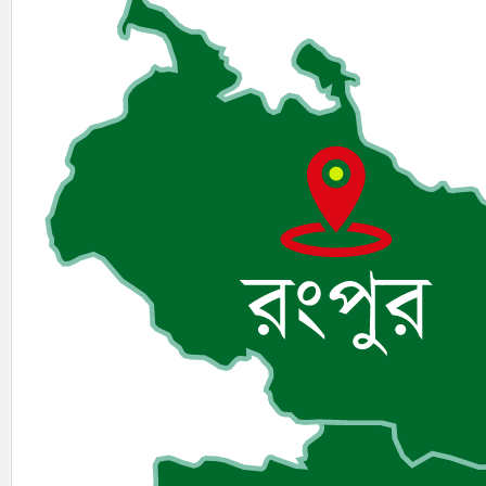
১। 
২। 