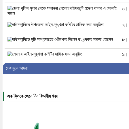
৬। 
৭। 
৮। 
৯। 
ফেসবুকে আমরা
১০।
এক ক্লিকে জেনে নিন বিভাগীয় খবর