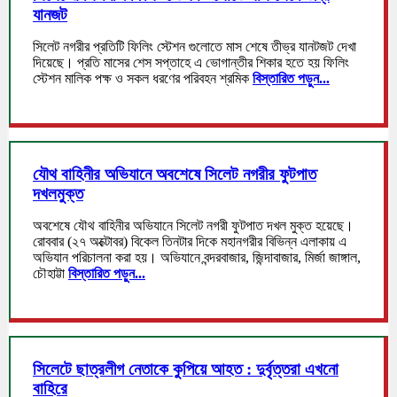
যানজট
সিলেট নগরীর প্রতিটি ফিলিং স্টেশন গুলোতে মাস শেষে তীভ্র যানটজট দেখা
দিয়েছে। প্রতি মাসের শেস সপ্তাহে এ ভোগান্তীর শিকার হতে হয় ফিলিং
স্টেশন মালিক পক্ষ ও সকল ধরণের পরিবহন শ্রমিক
বিস্তারিত পড়ুন...
যৌথ বাহিনীর অভিযানে অবশেষে সিলেট নগরীর ফুটপাত
দখলমুক্ত
অবশেষে যৌথ বাহিনীর অভিযানে সিলেট নগরী ফুটপাত দখল মুক্ত হয়েছে।
রোববার (২৭ অক্টোবর) বিকেল তিনটার দিকে মহানগরীর বিভিন্ন এলাকায় এ
অভিযান পরিচালনা করা হয়। অভিযানে বন্দরবাজার, জিন্দাবাজার, মির্জা জাঙ্গাল,
চৌহাট্টা
বিস্তারিত পড়ুন...
সিলেটে ছাত্রলীগ নেতাকে কুপিয়ে আহত : দুর্বৃত্তরা এখনো
বাহিরে