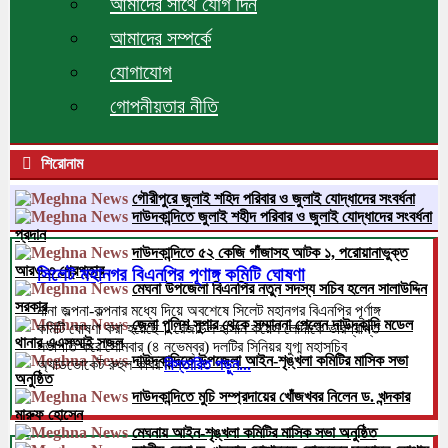
আমাদের সাথে যোগ দিন
আমাদের সম্পর্কে
যোগাযোগ
গোপনীয়তার নীতি
শিরোনাম
গৌরীপুরে জুলাই শহিদ পরিবার ও জুলাই যোদ্ধাদের সংবর্ধনা
দাউদকান্দিতে জুলাই শহীদ পরিবার ও জুলাই যোদ্ধাদের সংবর্ধনা
প্রদান
দাউদকান্দিতে ৫২ কেজি গাঁজাসহ আটক ১, পরোয়ানাভুক্ত
আরও ৩ গ্রেপ্তার
সিলেট মহানগর বিএনপির পূণাঙ্গ কমিটি ঘোষণা
মেঘনা উপজেলা বিএনপির নতুন সদস্য সচিব হলেন সালাউদ্দিন
সরকার
নানা জল্পনা-কল্পনার মধ্যে দিয়ে অবশেষে সিলেট মহানগর বিএনপির পূর্ণাঙ্গ
জেলা পুলিশ সুপার থেকে সম্মাননা পেলেন দাউদকান্দি মডেল
কমিটি ঘোষণা করা হয়েছে। রেজাউল হাসান কয়েস লোদীকে ভারপ্রাপ্ত
থানার এএসআই সজল
সভাপতি করে সোমবার (৪ নভেম্বর) দলটির সিনিয়র যুগ্ম মহাসচিব
দাউদকান্দিতে উপজেলা আইন-শৃঙ্খলা কমিটির মাসিক সভা
অ্যাডভোকেট রুহুল কবির
বিস্তারিত পড়ুন...
অনুষ্ঠিত
দাউদকান্দিতে মুচি সম্প্রদায়ের খোঁজখবর নিলেন ড. খন্দকার
মারুফ হোসেন
মেঘনায় আইন-শৃঙ্খলা কমিটির মাসিক সভা অনুষ্ঠিত