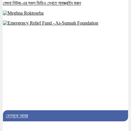
মেঘনা নিউজ-এর সকল ভিডিও দেখতে সাবস্ক্রাইব করুন
৭। দাউদকান্দিতে মুচি সম্প্রদায়ের খোঁজখবর
নিলেন ড. খন্দকার মারুফ হোসেন
৮। মেঘনায় আইন-শৃঙ্খলা কমিটির মাসিক সভা
অনুষ্ঠিত
৯। জাতীয় নেতা ড. খন্দকার মোশাররফ
হোসেনের মূল্যায়ন কোথায় এবং একটি বিশ্লেষণ
১০। দাউদকান্দিতে ইউপি সদস্যকে মারধরের
চেষ্টা ও প্রাণনাশের হুমকির অভিযোগ
ফেসবুকে আমরা
১। ওয়াদা ভঙ্গ করা মারাত্মক অপরাধ ও তাঁর