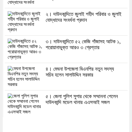
২। দাউদকান্দিতে জুলাই শহীদ পরিবার ও জুলাই
যোদ্ধাদের সংবর্ধনা প্রদান
৩। দাউদকান্দিতে ৫২ কেজি গাঁজাসহ আটক ১,
পরোয়ানাভুক্ত আরও ৩ গ্রেপ্তার
৪। মেঘনা উপজেলা বিএনপির নতুন সদস্য
সচিব হলেন সালাউদ্দিন সরকার
৫। জেলা পুলিশ সুপার থেকে সম্মাননা পেলেন
দাউদকান্দি মডেল থানার এএসআই সজল
৬। দাউদকান্দিতে উপজেলা আইন-শৃঙ্খলা
কমিটির মাসিক সভা অনুষ্ঠিত