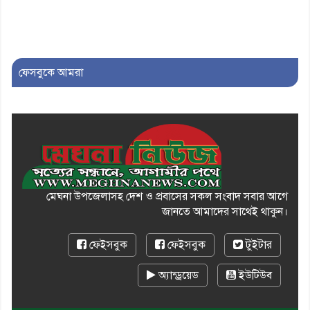
১০। জাতীয় নেতা ড. খন্দকার
মোশাররফ হোসেনের মূল্যায়ন কোথায়
এবং একটি বিশ্লেষণ
ফেসবুকে আমরা
মেঘনা উপজেলাসহ দেশ ও প্রবাসের সকল সংবাদ সবার আগে
জানতে আমাদের সাথেই থাকুন।
ফেইসবুক
ফেইসবুক
টুইটার
অ্যান্ড্রয়েড
ইউটিউব