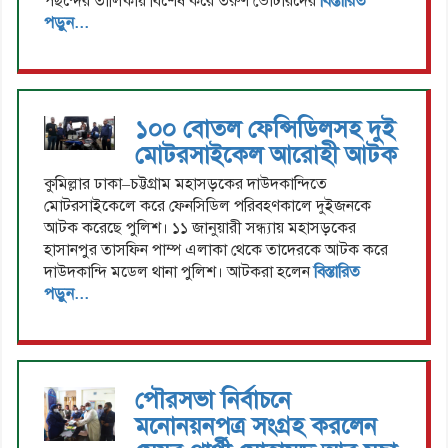
পছন্দের তালিকায় বিশেষ করে তরুণ ভোটারদের
বিস্তারিত
পড়ুন...
১০০ বোতল ফেন্সিডিলসহ দুই
মোটরসাইকেল আরোহী আটক
কুমিল্লার ঢাকা–চট্টগ্রাম মহাসড়কের দাউদকান্দিতে
মোটরসাইকেলে করে ফেনসিডিল পরিবহণকালে দুইজনকে
আটক করেছে পুলিশ। ১১ জানুয়ারী সন্ধ্যায় মহাসড়কের
হাসানপুর তাসফিন পাম্প এলাকা থেকে তাদেরকে আটক করে
দাউদকান্দি মডেল থানা পুলিশ। আটকরা হলেন
বিস্তারিত
পড়ুন...
পৌরসভা নির্বাচনে
মনোনয়নপত্র সংগ্রহ করলেন