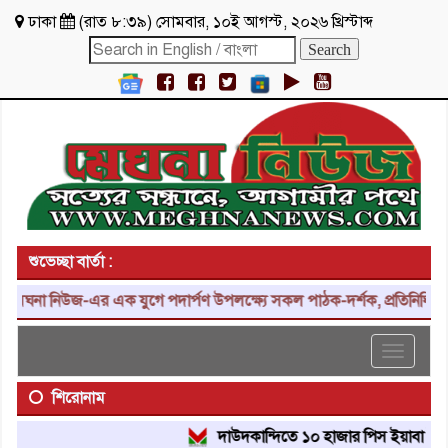
ঢাকা
(
রাত ৮:৩৯
)
সোমবার
,
১০ই আগস্ট, ২০২৬ খ্রিস্টাব্দ
শুভেচ্ছা বার্তা :
েঘনা নিউজ-এর এক যুগে পদার্পণ উপলক্ষ্যে সকল পাঠক-দর্শক, প্রতিনিধি, শুভ
Toggle
navigat
শিরোনাম
দাউদকান্দিতে ১০ হাজার পিস ইয়াবা ট্যাবলেট 