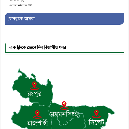
ফেসবুকে আমরা
৫। মেঘনা উপজেলা বিএনপির নতুন
সদস্য সচিব হলেন সালাউদ্দিন সরকার
এক ক্লিকে জেনে নিন বিভাগীয় খবর
৬। জেলা পুলিশ সুপার থেকে সম্মাননা
পেলেন দাউদকান্দি মডেল থানার
এএসআই সজল
৭। দাউদকান্দিতে উপজেলা আইন-
শৃঙ্খলা কমিটির মাসিক সভা অনুষ্ঠিত
৮। দাউদকান্দিতে মুচি সম্প্রদায়ের
খোঁজখবর নিলেন ড. খন্দকার মারুফ
হোসেন