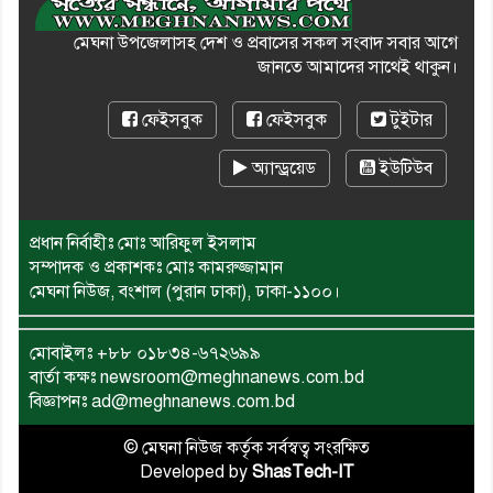
মেঘনা উপজেলাসহ দেশ ও প্রবাসের সকল সংবাদ সবার আগে
জানতে আমাদের সাথেই থাকুন।
ফেইসবুক
ফেইসবুক
টুইটার
অ্যান্ড্রয়েড
ইউটিউব
প্রধান নির্বাহীঃ মোঃ আরিফুল ইসলাম
সম্পাদক ও প্রকাশকঃ মোঃ কামরুজ্জামান
মেঘনা নিউজ, বংশাল (পুরান ঢাকা), ঢাকা-১১০০।
মোবাইলঃ
+৮৮ ০১৮৩৪-৬৭২৬৯৯
বার্তা কক্ষঃ newsroom@meghnanews.com.bd
বিজ্ঞাপনঃ ad@meghnanews.com.bd
© মেঘনা নিউজ কর্তৃক সর্বস্বত্ব সংরক্ষিত
Developed by
ShasTech-IT