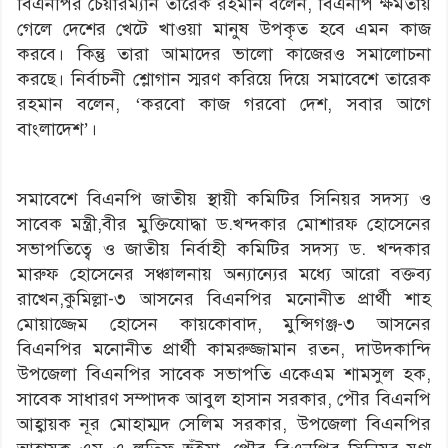
বিএনপির চেয়ারম্যান তারেক রহমান বলেন, বিএনপি ক্ষমতায়
গেলে দেশের খেটে খাওয়া মানুষ উপকৃত হবে এমন কাজ
করবে। কিন্তু তারা আমাদের ভালো কাজেরও সমালোচনা
করছে। নির্বাচনী শ্লোগান স্মরণ করিয়ে দিয়ে সমাবেশে তারেক
রহমান বলেন, ‘করবো কাজ গরবো দেশ, সবার আগে
বাংলাদেশ’।
সমাবেশে বিএনপি জাতীয় স্থায়ী কমিটির সিনিয়র সদস্য ও
সাবেক মন্ত্রী,বীর মুক্তিযোদ্ধা ড.খন্দকার মোশারফ হোসেনের
সভাপতিত্বে ও জাতীয় নির্বাহী কমিটির সদস্য ড. খন্দকার
মারুফ হোসেনের সঞ্চালনায় অন্যান্যের মধ্যে আরো বক্তব্য
রাখেন,কুমিল্লা-৩ আসনের বিএনপির মনোনীত প্রার্থী শাহ
মোয়াজ্জেম হোসেন কায়কোবাদ, মুন্সিগঞ্জ-৩ আসনের
বিএনপির মনোনীত প্রার্থী কামরুজ্জামান রতন, দাউদকান্দি
উপজেলা বিএনপির সাবেক সভাপতি একেএম শামসুল হক,
সাবেক সাধারণ সম্পাদক আবুল হাসান সরকার, পৌর বিএনপি
আহ্বায়ক নূর মোহাম্মদ সেলিম সরকার, উপজেলা বিএনপির