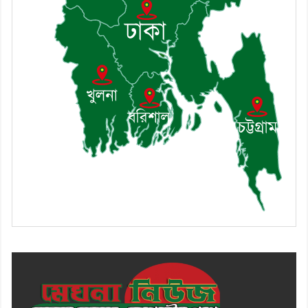
৯। মেঘনায় আইন-শৃঙ্খলা কমিটির
মাসিক সভা অনুষ্ঠিত
১০। জাতীয় নেতা ড. খন্দকার
মোশাররফ হোসেনের মূল্যায়ন কোথায়
এবং একটি বিশ্লেষণ