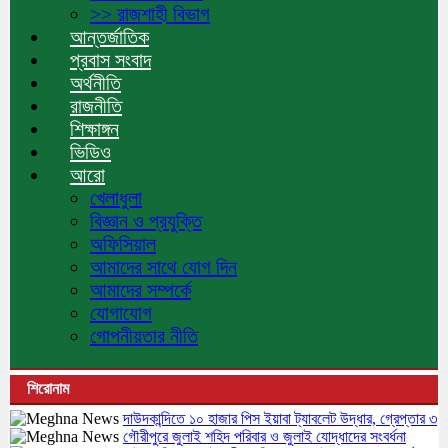
>> রাজশাহী বিভাগ
আন্তর্জাতিক
প্রবাস সংবাদ
অর্থনীতি
রাজনীতি
শিক্ষাঙ্গন
ভিডিও
আরো
খেলাধুলা
বিজ্ঞান ও প্রযুক্তি
অফিসিয়াল
আমাদের সাথে যোগ দিন
আমাদের সম্পর্কে
যোগাযোগ
গোপনীয়তার নীতি
শিরোনাম
দাউদকান্দিতে ১০ হাজার পিস ইয়াবা ট্যাবলেট উদ্ধার, গ্রেপ্তার ৩
গৌরীপুরে জুলাই শহিদ পরিবার ও জুলাই যোদ্ধাদের সংবর্ধনা