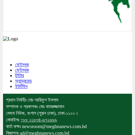
মেঘনা উপজেলাসহ দেশ ও প্রবাসের সকল সংবাদ সবার আগে জানতে আমাদের সাথেই
থাকুন।
ফেইসবুক
ফেইসবুক
টুইটার
অ্যান্ড্রয়েড
ইউটিউব
প্রধান নির্বাহীঃ মোঃ আরিফুল ইসলাম
সম্পাদক ও প্রকাশকঃ মোঃ কামরুজ্জামান
মেঘনা নিউজ, বংশাল (পুরান ঢাকা), ঢাকা-১১০০।
মোবাইলঃ
+৮৮ ০১৮৩৪-৬৭২৬৯৯
বার্তা কক্ষঃ newsroom@meghnanews.com.bd
বিজ্ঞাপনঃ ad@meghnanews.com.bd