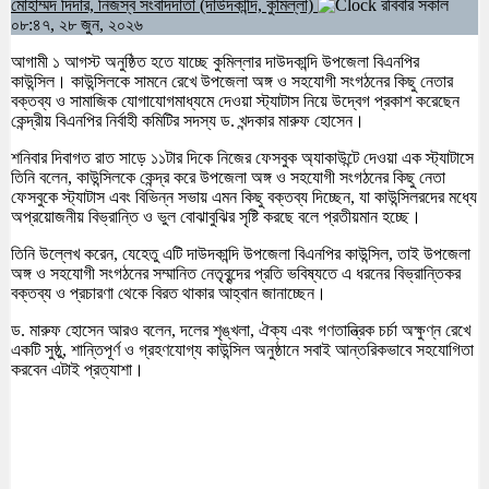
মোহাম্মদ দিদার, নিজস্ব সংবাদদাতা (দাউদকান্দি, কুমিল্লা)
রবিবার সকাল
০৮:৪৭, ২৮ জুন, ২০২৬
আগামী ১ আগস্ট অনুষ্ঠিত হতে যাচ্ছে কুমিল্লার দাউদকান্দি উপজেলা বিএনপির
কাউন্সিল। কাউন্সিলকে সামনে রেখে উপজেলা অঙ্গ ও সহযোগী সংগঠনের কিছু নেতার
বক্তব্য ও সামাজিক যোগাযোগমাধ্যমে দেওয়া স্ট্যাটাস নিয়ে উদ্বেগ প্রকাশ করেছেন
কেন্দ্রীয় বিএনপির নির্বাহী কমিটির সদস্য ড. খন্দকার মারুফ হোসেন।
শনিবার দিবাগত রাত সাড়ে ১১টার দিকে নিজের ফেসবুক অ্যাকাউন্টে দেওয়া এক স্ট্যাটাসে
তিনি বলেন, কাউন্সিলকে কেন্দ্র করে উপজেলা অঙ্গ ও সহযোগী সংগঠনের কিছু নেতা
ফেসবুকে স্ট্যাটাস এবং বিভিন্ন সভায় এমন কিছু বক্তব্য দিচ্ছেন, যা কাউন্সিলরদের মধ্যে
অপ্রয়োজনীয় বিভ্রান্তি ও ভুল বোঝাবুঝির সৃষ্টি করছে বলে প্রতীয়মান হচ্ছে।
তিনি উল্লেখ করেন, যেহেতু এটি দাউদকান্দি উপজেলা বিএনপির কাউন্সিল, তাই উপজেলা
অঙ্গ ও সহযোগী সংগঠনের সম্মানিত নেতৃবৃন্দের প্রতি ভবিষ্যতে এ ধরনের বিভ্রান্তিকর
বক্তব্য ও প্রচারণা থেকে বিরত থাকার আহ্বান জানাচ্ছেন।
ড. মারুফ হোসেন আরও বলেন, দলের শৃঙ্খলা, ঐক্য এবং গণতান্ত্রিক চর্চা অক্ষুণ্ন রেখে
একটি সুষ্ঠু, শান্তিপূর্ণ ও গ্রহণযোগ্য কাউন্সিল অনুষ্ঠানে সবাই আন্তরিকভাবে সহযোগিতা
করবেন এটাই প্রত্যাশা।