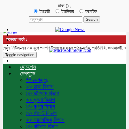
ঢাকা
(
)
,
ইংরেজী
ইউনিজয়
ফনেটিক
শুভেচ্ছা বার্তা :
না নিউজ-এর এক যুগে পদার্পণ উপলক্ষ্যে সকল পাঠক-দর্শক, প্রতিনিধি, শুভাকাঙ্ক্ষী, সহ
Toggle navigation
হোমপেজ
দেশজুড়ে
** দেশজুড়ে
>> ঢাকা বিভাগ
>> চট্টগ্রাম বিভাগ
>> খুলনা বিভাগ
>> রংপুর বিভাগ
>> সিলেট বিভাগ
>> ময়মনসিংহ বিভাগ
>> বরিশাল বিভাগ