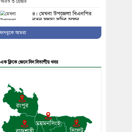
৪। মেঘনা উপজেলা বিএনপির
নতুন সদস্য সচিব হলেন
সালাউদ্দিন সরকার
ফেসবুকে আমরা
৫। জেলা পুলিশ সুপার থেকে
এক ক্লিকে জেনে নিন বিভাগীয় খবর
সম্মাননা পেলেন দাউদকান্দি
মডেল থানার এএসআই সজল
৬। দাউদকান্দিতে উপজেলা
আইন-শৃঙ্খলা কমিটির মাসিক
সভা অনুষ্ঠিত