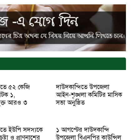
িতে ৫২ কেজি
দাউদকান্দিতে উপজেলা
আটক ১,
আইন-শৃঙ্খলা কমিটির মাসিক
ুক্ত আরও ৩
সভা অনুষ্ঠিত
িতে ইউপি সদস্যকে
১ আগস্টের দাউদকান্দি
ষ্টা ও প্রাণনাশের
উপজেলা বিএনপির কাউন্সিল