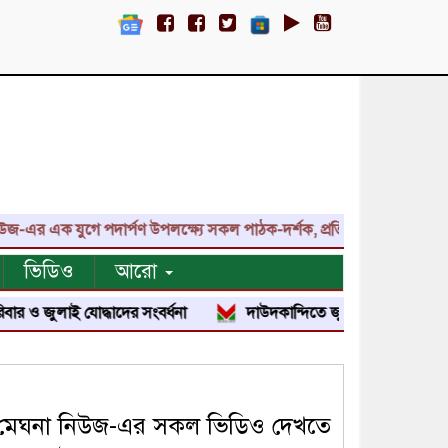
 যুগে পদার্পণ উপলক্ষ্যে সকল পাঠক-দর্শক, প্রতিনিধি, শুভাকাঙ্ক্ষী, সহযো
ভিডিও
আরো
 যোদ্ধাদের সংবর্ধনা
দাউদকান্দিতে জুলাই শহীদ পরিবার ও জুলাই যোদ্
মেঘনা নিউজ-এর সকল ভিডিও দেখতে