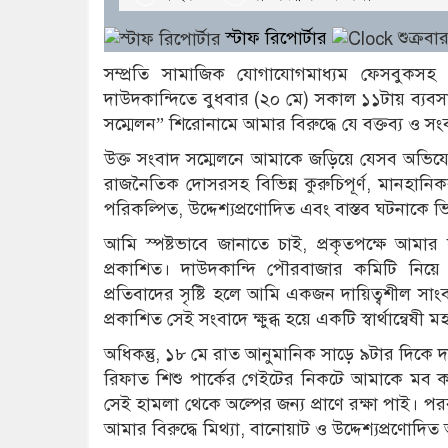
স্টাফ রিপোর্টার
শুক্রব
সম্প্রতি সামাজিক যোগাযোগমাধ্যম ফেসবুকসহ ব
দাউদকান্দিতে বুধবার (২০ মে) সকাল ১১টায় ব্যব
সম্মেলন” শিরোনামে আমার বিরুদ্ধে যে বক্তব্য ও সংবা
উক্ত সংবাদ সম্মেলনে আমাকে জড়িয়ে যেসব অভিযো
রাজনৈতিক দোসরসহ বিভিন্ন কুরুচিপূর্ণ, মানহানিকর
পরিকল্পিত, উদ্দেশ্যপ্রণোদিত এবং বাস্তব ঘটনাকে ভিন
আমি স্পষ্টভাবে জানাতে চাই, প্রকৃতপক্ষে আমার কর
প্রকাশিত। দাউদকান্দি পৌরবাজার কমিটি নিয়
প্রতিবাদের সৃষ্টি হলে আমি একজন দায়িত্বশীল সাং
প্রকাশিত সেই সংবাদে ক্ষুব্ধ হয়ে একটি স্বার্থান্বেষ
অধিকন্তু, ১৮ মে রাত আনুমানিক সাড়ে ৯টার দিকে
রিফাত শিশু পার্কের গেইটের নিকটে আমাকে মব ক
সেই হামলা থেকে অল্পের জন্য প্রাণে রক্ষা পাই। প
আমার বিরুদ্ধে মিথ্যা, বানোয়াট ও উদ্দেশ্যপ্রণোদিত