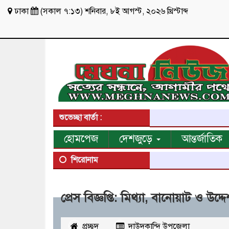
ঢাকা
(
সকাল ৭:১৩
)
শনিবার
,
৮ই আগস্ট, ২০২৬ খ্রিস্টাব্দ
শুভেচ্ছা বার্তা :
হোমপেজ
দেশজুড়ে
আন্তর্জাতিক
শিরোনাম
প্রেস বিজ্ঞপ্তি: মিথ্যা, বানোয়াট ও উদ্দ
প্রচ্ছদ
দাউদকান্দি উপজেলা
২৯৪
ব