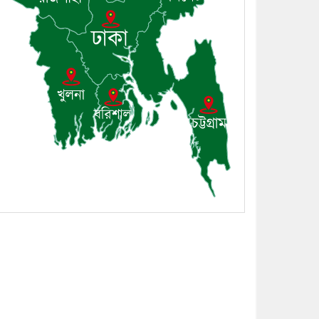
৭। দাউদকান্দিতে মুচি
সম্প্রদায়ের খোঁজখবর নিলেন ড.
খন্দকার মারুফ হোসেন
৮। মেঘনায় আইন-শৃঙ্খলা
কমিটির মাসিক সভা অনুষ্ঠিত
৯। জাতীয় নেতা ড. খন্দকার
মোশাররফ হোসেনের মূল্যায়ন
কোথায় এবং একটি বিশ্লেষণ
১০। দাউদকান্দিতে ইউপি
সদস্যকে মারধরের চেষ্টা ও
প্রাণনাশের হুমকির অভিযোগ