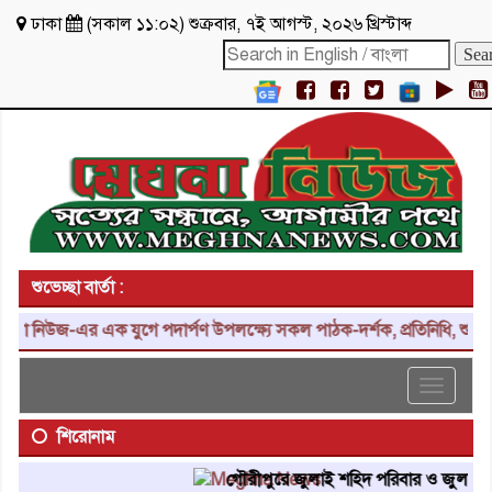
ঢাকা
(
সকাল ১১:০২
)
শুক্রবার
,
৭ই আগস্ট, ২০২৬ খ্রিস্টাব্দ
শুভেচ্ছা বার্তা :
-এর এক যুগে পদার্পণ উপলক্ষ্যে সকল পাঠক-দর্শক, প্রতিনিধি, শুভাকাঙ্ক্ষী
Toggle
navigat
শিরোনাম
গৌরীপুরে জুলাই শহিদ পরিবার ও জুলাই যোদ্ধাদে