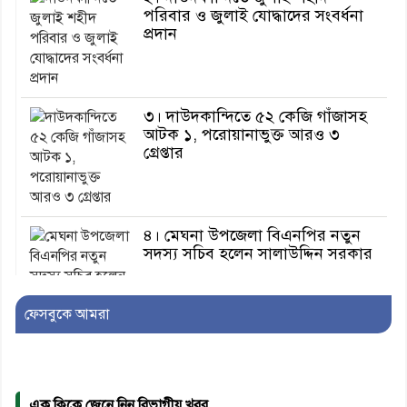
পরিবার ও জুলাই যোদ্ধাদের সংবর্ধনা
প্রদান
৩। দাউদকান্দিতে ৫২ কেজি গাঁজাসহ
আটক ১, পরোয়ানাভুক্ত আরও ৩
গ্রেপ্তার
৪। মেঘনা উপজেলা বিএনপির নতুন
সদস্য সচিব হলেন সালাউদ্দিন সরকার
ফেসবুকে আমরা
৫। জেলা পুলিশ সুপার থেকে সম্মাননা
পেলেন দাউদকান্দি মডেল থানার
এএসআই সজল
এক ক্লিকে জেনে নিন বিভাগীয় খবর