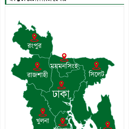
৬। দাউদকান্দিতে উপজেলা আইন-
শৃঙ্খলা কমিটির মাসিক সভা অনুষ্ঠিত
৭। দাউদকান্দিতে মুচি সম্প্রদায়ের
খোঁজখবর নিলেন ড. খন্দকার মারুফ
হোসেন
৮। মেঘনায় আইন-শৃঙ্খলা কমিটির
মাসিক সভা অনুষ্ঠিত
৯। জাতীয় নেতা ড. খন্দকার
মোশাররফ হোসেনের মূল্যায়ন কোথায়
এবং একটি বিশ্লেষণ
১০। দাউদকান্দিতে ইউপি সদস্যকে
মারধরের চেষ্টা ও প্রাণনাশের হুমকির