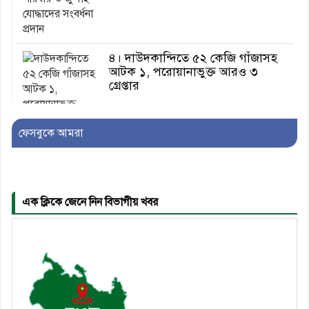
৪। দাউদকান্দিতে ৫২ কেজি গাঁজাসহ
আটক ১, পরোয়ানাভুক্ত আরও ৩
গ্রেপ্তার
ফেসবুকে আমরা
৫। মেঘনা উপজেলা বিএনপির নতুন
সদস্য সচিব হলেন সালাউদ্দিন সরকার
এক ক্লিকে জেনে নিন বিভাগীয় খবর
৬। জেলা পুলিশ সুপার থেকে সম্মাননা
পেলেন দাউদকান্দি মডেল থানার
এএসআই সজল
৭। দাউদকান্দিতে উপজেলা আইন-
শৃঙ্খলা কমিটির মাসিক সভা অনুষ্ঠিত