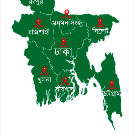
৮। দাউদকান্দিতে মুচি সম্প্রদায়ের
খোঁজখবর নিলেন ড. খন্দকার মারুফ
হোসেন
৯। মেঘনায় আইন-শৃঙ্খলা কমিটির
মাসিক সভা অনুষ্ঠিত
১০। জাতীয় নেতা ড. খন্দকার
মোশাররফ হোসেনের মূল্যায়ন কোথায়
এবং একটি বিশ্লেষণ