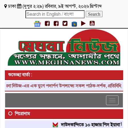
ঢাকা
(
দুপুর ২:২৯
)
রবিবার
,
৯ই আগস্ট, ২০২৬ খ্রিস্টাব্দ
শুভেচ্ছা বার্তা :
না নিউজ-এর এক যুগে পদার্পণ উপলক্ষ্যে সকল পাঠক-দর্শক, প্রতিনিধি, শুভাক
Toggle
navigat
শিরোনাম
দাউদকান্দিতে ১০ হাজার পিস ইয়াবা ট্যাবলেট উ