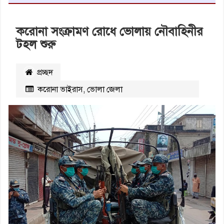
করোনা সংক্রামণ রোধে ভোলায় নৌবাহিনীর
টহল শুরু
প্রচ্ছদ
করোনা ভাইরাস
,
ভোলা জেলা
২১০০৬
বার পঠিত