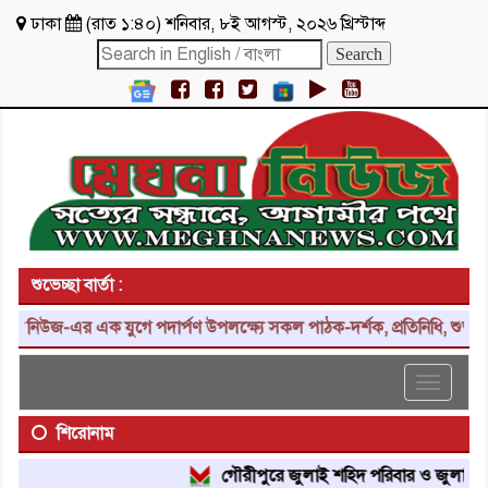
ঢাকা
(
রাত ১:৪০
)
শনিবার
,
৮ই আগস্ট, ২০২৬ খ্রিস্টাব্দ
শুভেচ্ছা বার্তা :
নিউজ-এর এক যুগে পদার্পণ উপলক্ষ্যে সকল পাঠক-দর্শক, প্রতিনিধি, শুভাকাঙ্
Toggle
navigat
শিরোনাম
গৌরীপুরে জুলাই শহিদ পরিবার ও জুলাই যোদ্ধ