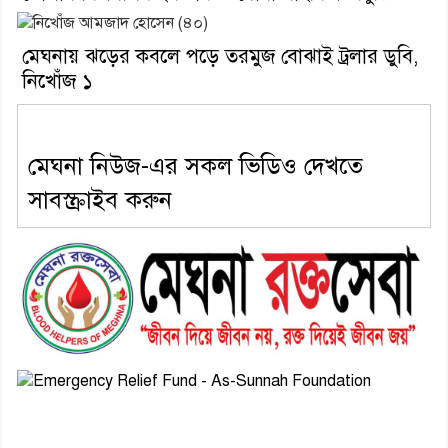
মেঘনায় ঝড়ের কবলে পড়ে তরমুজ বোঝাই ট্রলার ডুবি,
নিখোঁজ ১
মেঘনা নিউজ-এর সকল ভিডিও দেখতে
সাবস্ক্রাইব করুন