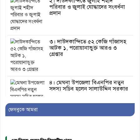
২। দাউদকান্দিতে জুলাই শহীদ
পরিবার ও জুলাই যোদ্ধাদের সংবর্ধনা
প্রদান
৩। দাউদকান্দিতে ৫২ কেজি গাঁজাসহ
আটক ১, পরোয়ানাভুক্ত আরও ৩
গ্রেপ্তার
৪। মেঘনা উপজেলা বিএনপির নতুন
সদস্য সচিব হলেন সালাউদ্দিন সরকার
ফেসবুকে আমরা
৫। জেলা পুলিশ সুপার থেকে সম্মাননা
পেলেন দাউদকান্দি মডেল থানার
এএসআই সজল