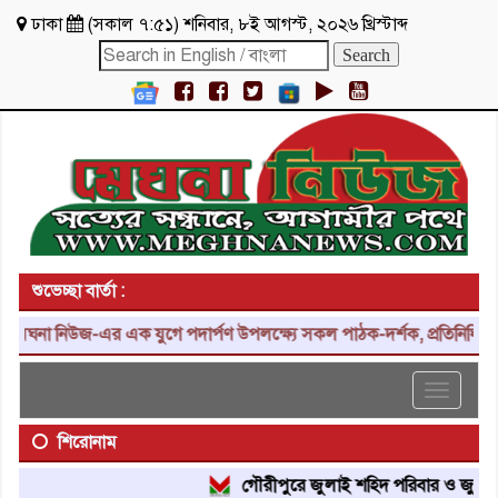
ঢাকা
(
সকাল ৭:৫১
)
শনিবার
,
৮ই আগস্ট, ২০২৬ খ্রিস্টাব্দ
শুভেচ্ছা বার্তা :
ঘনা নিউজ-এর এক যুগে পদার্পণ উপলক্ষ্যে সকল পাঠক-দর্শক, প্রতিনিধি, শুভা
Toggle
navigat
শিরোনাম
গৌরীপুরে জুলাই শহিদ পরিবার ও জুলাই যোদ