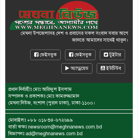
মেঘনা উপজেলাসহ দেশ ও প্রবাসের সকল সংবাদ সবার আগে
জানতে আমাদের সাথেই থাকুন।
ফেইসবুক
ফেইসবুক
টুইটার
অ্যান্ড্রয়েড
ইউটিউব
প্রধান নির্বাহীঃ মোঃ আরিফুল ইসলাম
সম্পাদক ও প্রকাশকঃ মোঃ কামরুজ্জামান
মেঘনা নিউজ, বংশাল (পুরান ঢাকা), ঢাকা-১১০০।
মোবাইলঃ
+৮৮ ০১৮৩৪-৬৭২৬৯৯
বার্তা কক্ষঃ newsroom@meghnanews.com.bd
বিজ্ঞাপনঃ ad@meghnanews.com.bd