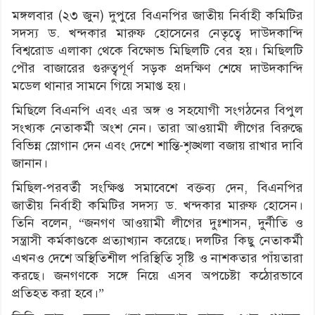
মঙ্গলবার (২৩ জুন) দুপুরে বিএনপির জাতীয় নির্বাহী কমিটির
সদস্য ড. খন্দকার মারুফ হোসেনের নেতৃত্বে দাউদকান্দি
বিশ্বরোড এলাকা থেকে বিক্ষোভ মিছিলটি বের হয়। মিছিলটি
পৌর বাজারের গুরুত্বপূর্ণ সড়ক প্রদক্ষিণ শেষে দাউদকান্দি
মডেল থানার সামনে গিয়ে সমাপ্ত হয়।
মিছিলে বিএনপি এবং এর অঙ্গ ও সহযোগী সংগঠনের বিপুল
সংখ্যক নেতাকর্মী অংশ নেন। তারা আওয়ামী লীগের বিরুদ্ধে
বিভিন্ন স্লোগান দেন এবং দেশে শান্তি-শৃঙ্খলা বজায় রাখার দাবি
জানান।
মিছিল-পরবর্তী সংক্ষিপ্ত সমাবেশে বক্তব্য দেন, বিএনপির
জাতীয় নির্বাহী কমিটির সদস্য ড. খন্দকার মারুফ হোসেন।
তিনি বলেন, “জনগণ আওয়ামী লীগের দুঃশাসন, দুর্নীতি ও
সন্ত্রাসী কর্মকাণ্ডকে প্রত্যাখ্যান করেছে। দলটির কিছু নেতাকর্মী
এখনও দেশে অস্থিতিশীল পরিস্থিতি সৃষ্টি ও নাশকতার পাঁয়তারা
করছে। জনগণকে সঙ্গে নিয়ে এসব অপচেষ্টা কঠোরভাবে
প্রতিহত করা হবে।”