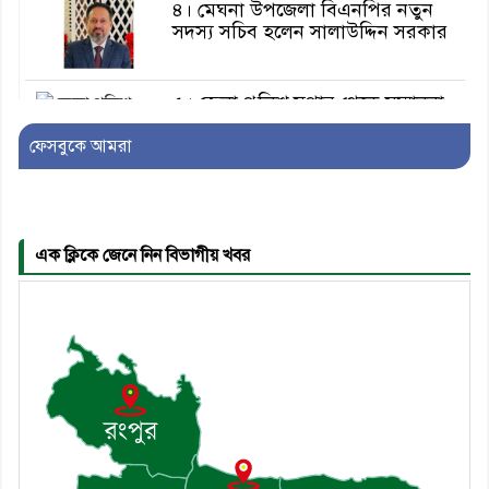
৪। মেঘনা উপজেলা বিএনপির নতুন
সদস্য সচিব হলেন সালাউদ্দিন সরকার
৫। জেলা পুলিশ সুপার থেকে সম্মাননা
পেলেন দাউদকান্দি মডেল থানার
এএসআই সজল
ফেসবুকে আমরা
এক ক্লিকে জেনে নিন বিভাগীয় খবর
৬। দাউদকান্দিতে উপজেলা আইন-
শৃঙ্খলা কমিটির মাসিক সভা অনুষ্ঠিত
৭। দাউদকান্দিতে মুচি সম্প্রদায়ের
খোঁজখবর নিলেন ড. খন্দকার মারুফ
হোসেন