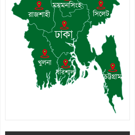
৮। মেঘনায় আইন-শৃঙ্খলা কমিটির
মাসিক সভা অনুষ্ঠিত
৯। জাতীয় নেতা ড. খন্দকার
মোশাররফ হোসেনের মূল্যায়ন কোথায়
এবং একটি বিশ্লেষণ
১০। দাউদকান্দিতে ইউপি সদস্যকে
মারধরের চেষ্টা ও প্রাণনাশের হুমকির
অভিযোগ